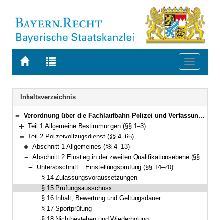
Zur
Zur
Toggle
Startseite
Trefferliste
navigati
von
der
BAYERN.RECHT
letzten
Navigation
Inhaltsverzeichnis
Suche
Verordnung über die Fachlaufbahn Polizei und Verfassungsschutz (FachV-Pol/VS) Vom 9. Dezember 2010 (GVBl. S. 821; 2011 S. 36) BayRS 2030-2-2-I (§§ 1–76)
Bereich reduzieren
Teil 1 Allgemeine Bestimmungen (§§ 1–3)
Bereich erweitern
Teil 2 Polizeivollzugsdienst (§§ 4–65)
Bereich reduzieren
Abschnitt 1 Allgemeines (§§ 4–13)
Bereich erweitern
Abschnitt 2 Einstieg in der zweiten Qualifikationsebene (§§ 14–36)
Bereich reduzieren
Unterabschnitt 1 Einstellungsprüfung (§§ 14–20)
Bereich reduzieren
§ 14 Zulassungsvoraussetzungen
§ 15 Prüfungsausschuss
§ 16 Inhalt, Bewertung und Geltungsdauer
§ 17 Sportprüfung
§ 18 Nichtbestehen und Wiederholung