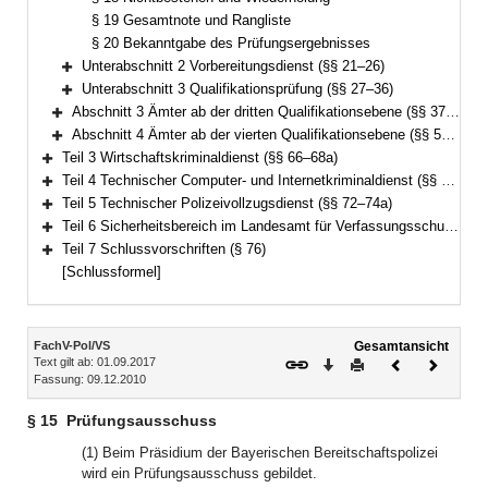
§ 19 Gesamtnote und Rangliste
§ 20 Bekanntgabe des Prüfungsergebnisses
Unterabschnitt 2 Vorbereitungsdienst (§§ 21–26)
Bereich erweitern
Unterabschnitt 3 Qualifikationsprüfung (§§ 27–36)
Bereich erweitern
Abschnitt 3 Ämter ab der dritten Qualifikationsebene (§§ 37–58)
Bereich erweitern
Abschnitt 4 Ämter ab der vierten Qualifikationsebene (§§ 59–65)
Bereich erweitern
Teil 3 Wirtschaftskriminaldienst (§§ 66–68a)
Bereich erweitern
Teil 4 Technischer Computer- und Internetkriminaldienst (§§ 69–71a)
Bereich erweitern
Teil 5 Technischer Polizeivollzugsdienst (§§ 72–74a)
Bereich erweitern
Teil 6 Sicherheitsbereich im Landesamt für Verfassungsschutz (§§ 75–75a)
Bereich erweitern
Teil 7 Schlussvorschriften (§ 76)
Bereich erweitern
[Schlussformel]
Inhalt
FachV-Pol/VS
Gesamtansicht
Text gilt ab: 01.09.2017
Download
Drucken
Vorheriges
Nächste
Fassung: 09.12.2010
Dokument
Dokume
§ 15
Prüfungsausschuss
(1) Beim Präsidium der Bayerischen Bereitschaftspolizei
wird ein Prüfungsausschuss gebildet.