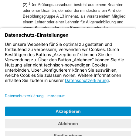
1
(2)
Der Prüfungsausschuss besteht aus einem Beamten
oder einer Beamtin, der oder die mindestens ein Amt der
Besoldungsgruppe A 13 innehat, als vorsitzendem Mitglied,
einem Lehrer oder einer Lehrerin für Allgemeinbildung und
einem Beamten oder einer Beamtin, der oder die
mindestens ein Amt der Besoldungsgruppe A 9 innehat, als
2
weiterem Mitglied.
Die Mitglieder und die sie vertretenden
Mitglieder bestellt das Präsidium der Bayerischen
Bereitschaftspolizei.
Bayern.de
BayernPortal
Datenschutz
Impressum
Barrierefreiheit
Hilfe
Kontakt
Kontrastwechsel
Schriftgröße