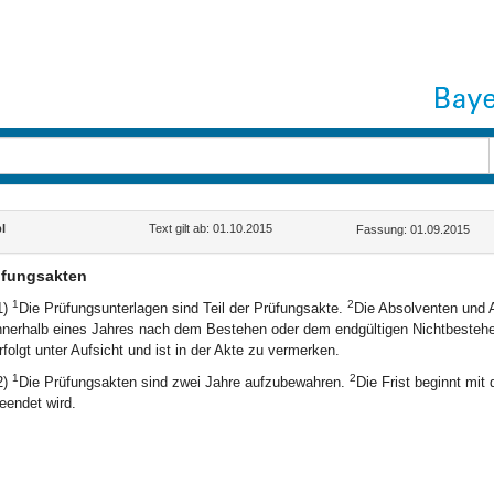
l
Text gilt ab: 01.10.2015
Fassung: 01.09.2015
üfungsakten
1
2
1)
Die Prüfungsunterlagen sind Teil der Prüfungsakte.
Die Absolventen und A
nnerhalb eines Jahres nach dem Bestehen oder dem endgültigen Nichtbestehe
rfolgt unter Aufsicht und ist in der Akte zu vermerken.
1
2
2)
Die Prüfungsakten sind zwei Jahre aufzubewahren.
Die Frist beginnt mit
eendet wird.