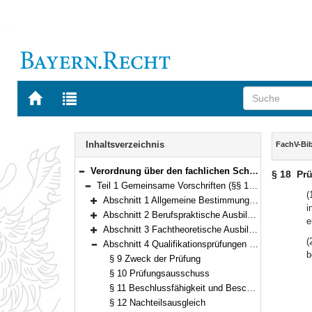
Zur
Zur
Startseite
Trefferliste
von
der
Navigation
BAYERN.RECHT
letzten
Inhalt
Inhaltsverzeichnis
FachV-Bib
Suche
Verordnung über den fachlichen Schwerpunkt Bibliothekswesen (FachV-Bibl)FachV-Bibl Vom 1. September 2015 (GVBl S. 330) BayRS 2038-3-1-10-I/WK (§§ 1–59)
§ 18
Pr
Bereich reduzieren
Teil 1 Gemeinsame Vorschriften (§§ 1–18)
Bereich reduzieren
(
Abschnitt 1 Allgemeine Bestimmungen (§§ 1–6)
i
Bereich erweitern
Abschnitt 2 Berufspraktische Ausbildung und Praxismodule (§ 7)
e
Bereich erweitern
Abschnitt 3 Fachtheoretische Ausbildung (§ 8)
Bereich erweitern
(
Abschnitt 4 Qualifikationsprüfungen (§§ 9–18)
Bereich reduzieren
b
§ 9 Zweck der Prüfung
§ 10 Prüfungsausschuss
§ 11 Beschlussfähigkeit und Beschlussfassung des Prüfungsausschusses
§ 12 Nachteilsausgleich