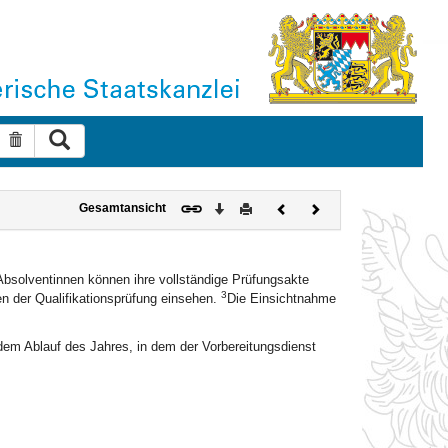
Suche ausführen
Suche zurücksetzen
Download
Drucken
Vorheriges
Nächstes
Gesamtansicht
Dokument
Dokument
bsolventinnen können ihre vollständige Prüfungsakte
3
n der Qualifikationsprüfung einsehen.
Die Einsichtnahme
 dem Ablauf des Jahres, in dem der Vorbereitungsdienst