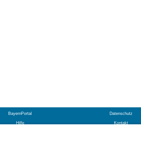
BayernPortal
Datenschutz
Hilfe
Kontakt