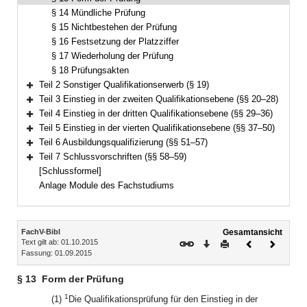
§ 14 Mündliche Prüfung
§ 15 Nichtbestehen der Prüfung
§ 16 Festsetzung der Platzziffer
§ 17 Wiederholung der Prüfung
§ 18 Prüfungsakten
Teil 2 Sonstiger Qualifikationserwerb (§ 19)
Bereich erweitern
Teil 3 Einstieg in der zweiten Qualifikationsebene (§§ 20–28)
Bereich erweitern
Teil 4 Einstieg in der dritten Qualifikationsebene (§§ 29–36)
Bereich erweitern
Teil 5 Einstieg in der vierten Qualifikationsebene (§§ 37–50)
Bereich erweitern
Teil 6 Ausbildungsqualifizierung (§§ 51–57)
Bereich erweitern
Teil 7 Schlussvorschriften (§§ 58–59)
Bereich erweitern
[Schlussformel]
Anlage Module des Fachstudiums
Inhalt
FachV-Bibl
Gesamtansicht
Text gilt ab: 01.10.2015
Download
Drucken
Vorheriges
Nächste
Fassung: 01.09.2015
Dokument
Dokume
§ 13
Form der Prüfung
1
(1)
Die Qualifikationsprüfung für den Einstieg in der