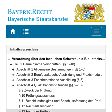
Zur
Zur
Toggle
Startseite
Trefferliste
navigati
von
der
BAYERN.RECHT
letzten
Navigation
Inhaltsverzeichnis
Suche
Verordnung über den fachlichen Schwerpunkt Bibliothekswesen (FachV-Bibl)FachV-Bibl Vom 1. September 2015 (GVBl S. 330) BayRS 2038-3-1-10-I/WK (§§ 1–59)
Bereich reduzieren
Teil 1 Gemeinsame Vorschriften (§§ 1–18)
Bereich reduzieren
Abschnitt 1 Allgemeine Bestimmungen (§§ 1–6)
Bereich erweitern
Abschnitt 2 Berufspraktische Ausbildung und Praxismodule (§ 7)
Bereich erweitern
Abschnitt 3 Fachtheoretische Ausbildung (§ 8)
Bereich erweitern
Abschnitt 4 Qualifikationsprüfungen (§§ 9–18)
Bereich reduzieren
§ 9 Zweck der Prüfung
§ 10 Prüfungsausschuss
§ 11 Beschlussfähigkeit und Beschlussfassung des Prüfungsausschusses
§ 12 Nachteilsausgleich
§ 13 Form der Prüfung