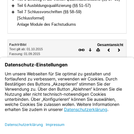
Bereich erweitern
Teil 6 Ausbildungsqualifizierung (§§ 51–57)
Bereich erweitern
Teil 7 Schlussvorschriften (§§ 58–59)
Bereich erweitern
[Schlussformel]
Anlage Module des Fachstudiums
Inhalt
FachV-Bibl
Gesamtansicht
Text gilt ab: 01.10.2015
Download
Drucken
Vorheriges
Nächste
Fassung: 01.09.2015
Dokument
Dokume
Abschnitt 2 Berufspraktische Ausbildung und
Praxismodule
§ 7 Ausbildungsbibliotheken
Bayern.de
BayernPortal
Datenschutz
Impressum
Barrierefreiheit