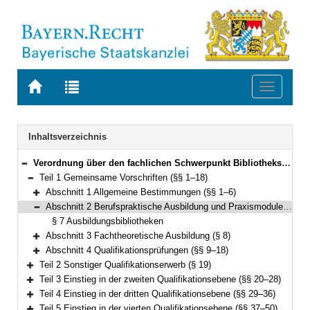
Zur
Zur
Toggle
Startseite
Trefferliste
navigati
von
der
BAYERN.RECHT
letzten
Navigation
Inhaltsverzeichnis
Suche
Verordnung über den fachlichen Schwerpunkt Bibliothekswesen (FachV-Bibl)FachV-Bibl Vom 1. September 2015 (GVBl S. 330) BayRS 2038-3-1-10-I/WK (§§ 1–59)
Bereich reduzieren
Teil 1 Gemeinsame Vorschriften (§§ 1–18)
Bereich reduzieren
Abschnitt 1 Allgemeine Bestimmungen (§§ 1–6)
Bereich erweitern
Abschnitt 2 Berufspraktische Ausbildung und Praxismodule (§ 7)
Bereich reduzieren
§ 7 Ausbildungsbibliotheken
Abschnitt 3 Fachtheoretische Ausbildung (§ 8)
Bereich erweitern
Abschnitt 4 Qualifikationsprüfungen (§§ 9–18)
Bereich erweitern
Teil 2 Sonstiger Qualifikationserwerb (§ 19)
Bereich erweitern
Teil 3 Einstieg in der zweiten Qualifikationsebene (§§ 20–28)
Bereich erweitern
Teil 4 Einstieg in der dritten Qualifikationsebene (§§ 29–36)
Bereich erweitern
Teil 5 Einstieg in der vierten Qualifikationsebene (§§ 37–50)