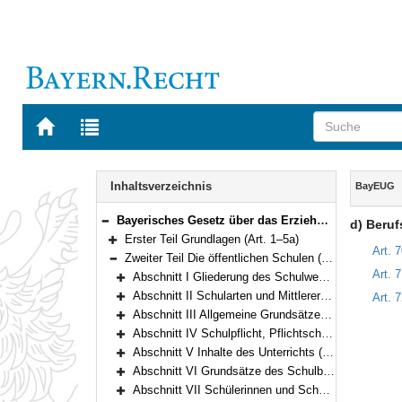
Zur
Zur
Startseite
Trefferliste
von
der
Navigation
BAYERN.RECHT
letzten
Inhalt
Inhaltsverzeichnis
BayEUG
Suche
Bayerisches Gesetz über das Erziehungs- und Unterrichtswesen (BayEUG) in der Fassung der Bekanntmachung vom 31. Mai 2000 (GVBl. S. 414, 632) BayRS 2230-1-1-K (Art. 1–125)
d) Beruf
Bereich reduzieren
Erster Teil Grundlagen (Art. 1–5a)
Bereich erweitern
Art. 
Zweiter Teil Die öffentlichen Schulen (Art. 6–89)
Bereich reduzieren
Art. 
Abschnitt I Gliederung des Schulwesens (Art. 6)
Bereich erweitern
Abschnitt II Schularten und Mittlerer Schulabschluss (Art. 7–25)
Art. 
Bereich erweitern
Abschnitt III Allgemeine Grundsätze, besondere Regelungen für Pflichtschulen (Art. 26–34)
Bereich erweitern
Abschnitt IV Schulpflicht, Pflichtschulen, Sprengelpflicht, Gastschulverhältnisse, Wahl des schulischen Bildungswegs (Art. 35–44)
Bereich erweitern
Abschnitt V Inhalte des Unterrichts (Art. 45–48)
Bereich erweitern
Abschnitt VI Grundsätze des Schulbetriebs (Art. 49–55)
Bereich erweitern
Abschnitt VII Schülerinnen und Schüler (Art. 56)
Bereich erweitern