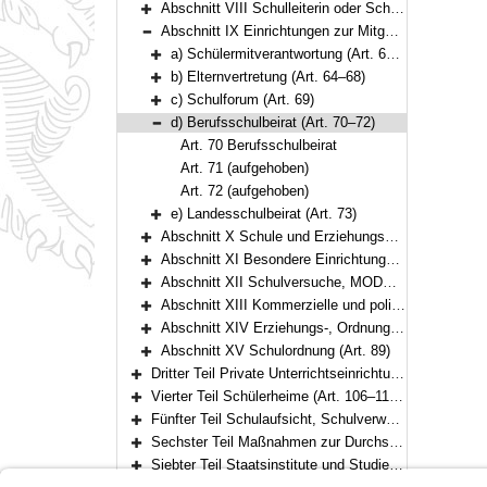
Abschnitt VIII Schulleiterin oder Schulleiter, Lehrerkonferenz, Lehrkräfte und sonstiges Personal (Art. 57–61)
Bereich erweitern
Abschnitt IX Einrichtungen zur Mitgestaltung des schulischen Lebens (Art. 62–73)
Bereich reduzieren
a) Schülermitverantwortung (Art. 62–63)
Bereich erweitern
b) Elternvertretung (Art. 64–68)
Bereich erweitern
c) Schulforum (Art. 69)
Bereich erweitern
d) Berufsschulbeirat (Art. 70–72)
Bereich reduzieren
Art. 70 Berufsschulbeirat
Art. 71 (aufgehoben)
Art. 72 (aufgehoben)
e) Landesschulbeirat (Art. 73)
Bereich erweitern
Abschnitt X Schule und Erziehungsberechtigte, Schule und Arbeitgeber (Art. 74–77)
Bereich erweitern
Abschnitt XI Besondere Einrichtungen und Schulgesundheit (Art. 78–80)
Bereich erweitern
Abschnitt XII Schulversuche, MODUS-Schulen (Art. 81–83)
Bereich erweitern
Abschnitt XIII Kommerzielle und politische Werbung, Verarbeitung personenbezogener Daten (Art. 84–85a)
Bereich erweitern
Abschnitt XIV Erziehungs-, Ordnungs- und Sicherungsmaßnahmen (Art. 86–88a)
Bereich erweitern
Abschnitt XV Schulordnung (Art. 89)
Bereich erweitern
Dritter Teil Private Unterrichtseinrichtungen (Art. 90–105)
Bereich erweitern
Vierter Teil Schülerheime (Art. 106–110a)
Bereich erweitern
Fünfter Teil Schulaufsicht, Schulverwaltung (Art. 111–117)
Bereich erweitern
Sechster Teil Maßnahmen zur Durchsetzung der Schulpflicht, Ordnungswidrigkeiten (Art. 118–119)
Bereich erweitern
Siebter Teil Staatsinstitute und Studienkollegs (Art. 120–121)
Bereich erweitern