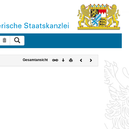
Suche ausführen
Suche zurücksetzen
Download
Drucken
Vorheriges
Nächstes
Gesamtansicht
Dokument
Dokument