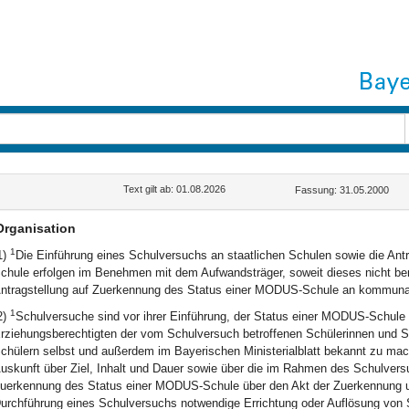
Text gilt ab: 01.08.2026
Fassung: 31.05.2000
Organisation
1
1)
Die Einführung eines Schulversuchs an staatlichen Schulen sowie die An
chule erfolgen im Benehmen mit dem Aufwandsträger, soweit dieses nicht bere
ntragstellung auf Zuerkennung des Status einer MODUS-Schule an kommunal
1
2)
Schulversuche sind vor ihrer Einführung, der Status einer MODUS-Schule
rziehungsberechtigten der vom Schulversuch betroffenen Schülerinnen und Sch
chülern selbst und außerdem im Bayerischen Ministerialblatt bekannt zu ma
uskunft über Ziel, Inhalt und Dauer sowie über die im Rahmen des Schulver
uerkennung des Status einer MODUS-Schule über den Akt der Zuerkennung 
urchführung eines Schulversuchs notwendige Errichtung oder Auflösung von S