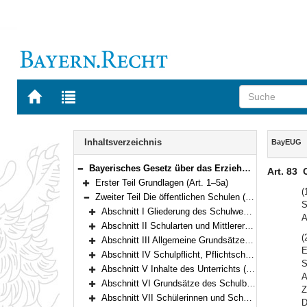
Zur
Zur
Startseite
Trefferliste
von
der
Navigation
BAYERN.RECHT
letzten
Inhalt
Inhaltsverzeichnis
BayEUG
Suche
Bayerisches Gesetz über das Erziehungs- und Unterrichtswesen (BayEUG) in der Fassung der Bekanntmachung vom 31. Mai 2000 (GVBl. S. 414, 632) BayRS 2230-1-1-K (Art. 1–125)
Art. 83
Bereich reduzieren
Erster Teil Grundlagen (Art. 1–5a)
Bereich erweitern
(
Zweiter Teil Die öffentlichen Schulen (Art. 6–89)
S
Bereich reduzieren
Abschnitt I Gliederung des Schulwesens (Art. 6)
A
Bereich erweitern
Abschnitt II Schularten und Mittlerer Schulabschluss (Art. 7–25)
Bereich erweitern
(
Abschnitt III Allgemeine Grundsätze, besondere Regelungen für Pflichtschulen (Art. 26–34)
Bereich erweitern
E
Abschnitt IV Schulpflicht, Pflichtschulen, Sprengelpflicht, Gastschulverhältnisse, Wahl des schulischen Bildungswegs (Art. 35–44)
Bereich erweitern
S
Abschnitt V Inhalte des Unterrichts (Art. 45–48)
A
Bereich erweitern
Abschnitt VI Grundsätze des Schulbetriebs (Art. 49–55)
Z
Bereich erweitern
Abschnitt VII Schülerinnen und Schüler (Art. 56)
D
Bereich erweitern