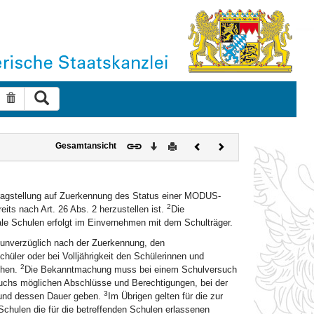
Suche ausführen
Suche zurücksetzen
Download
Drucken
Vorheriges
Nächstes
Gesamtansicht
Dokument
Dokument
tragstellung auf Zuerkennung des Status einer MODUS-
2
its nach Art. 26 Abs. 2 herzustellen ist.
Die
e Schulen erfolgt im Einvernehmen mit dem Schulträger.
 unverzüglich nach der Zuerkennung, den
üler oder bei Volljährigkeit den Schülerinnen und
2
chen.
Die Bekanntmachung muss bei einem Schulversuch
suchs möglichen Abschlüsse und Berechtigungen, bei der
3
und dessen Dauer geben.
Im Übrigen gelten für die zur
chulen die für die betreffenden Schulen erlassenen