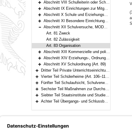
Abschnitt VIII Schulleiterin oder Schulleiter, Lehrerkonferenz, Lehrkräfte und sonstiges Personal (Art. 57–61)
V
Bereich erweitern
Abschnitt IX Einrichtungen zur Mitgestaltung des schulischen Lebens (Art. 62–73)
Bereich erweitern
(
Abschnitt X Schule und Erziehungsberechtigte, Schule und Arbeitgeber (Art. 74–77)
a
Bereich erweitern
Abschnitt XI Besondere Einrichtungen und Schulgesundheit (Art. 78–80)
S
Bereich erweitern
Abschnitt XII Schulversuche, MODUS-Schulen (Art. 81–83)
Bereich reduzieren
Art. 81 Zweck
Art. 82 Zulässigkeit
Art. 83 Organisation
Abschnitt XIII Kommerzielle und politische Werbung, Verarbeitung personenbezogener Daten (Art. 84–85a)
Bereich erweitern
Abschnitt XIV Erziehungs-, Ordnungs- und Sicherungsmaßnahmen (Art. 86–88a)
Bereich erweitern
Abschnitt XV Schulordnung (Art. 89)
Bereich erweitern
Dritter Teil Private Unterrichtseinrichtungen (Art. 90–105)
Bereich erweitern
Vierter Teil Schülerheime (Art. 106–110a)
Bereich erweitern
Fünfter Teil Schulaufsicht, Schulverwaltung (Art. 111–117)
Bereich erweitern
Sechster Teil Maßnahmen zur Durchsetzung der Schulpflicht, Ordnungswidrigkeiten (Art. 118–119)
Bereich erweitern
Siebter Teil Staatsinstitute und Studienkollegs (Art. 120–121)
Bereich erweitern
Achter Teil Übergangs- und Schlussbestimmungen (Art. 122–125)
Bereich erweitern
Bayern.de