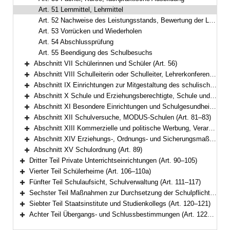
Art. 51 Lernmittel, Lehrmittel
Art. 52 Nachweise des Leistungsstands, Bewertung der Leistungen, Zeugnisse
Art. 53 Vorrücken und Wiederholen
Art. 54 Abschlussprüfung
Art. 55 Beendigung des Schulbesuchs
Abschnitt VII Schülerinnen und Schüler (Art. 56)
Bereich erweitern
Abschnitt VIII Schulleiterin oder Schulleiter, Lehrerkonferenz, Lehrkräfte und sonstiges Personal (Art. 57–61)
Bereich erweitern
Abschnitt IX Einrichtungen zur Mitgestaltung des schulischen Lebens (Art. 62–73)
Bereich erweitern
Abschnitt X Schule und Erziehungsberechtigte, Schule und Arbeitgeber (Art. 74–77)
Bereich erweitern
Abschnitt XI Besondere Einrichtungen und Schulgesundheit (Art. 78–80)
Bereich erweitern
Abschnitt XII Schulversuche, MODUS-Schulen (Art. 81–83)
Bereich erweitern
Abschnitt XIII Kommerzielle und politische Werbung, Verarbeitung personenbezogener Daten (Art. 84–85a)
Bereich erweitern
Abschnitt XIV Erziehungs-, Ordnungs- und Sicherungsmaßnahmen (Art. 86–88a)
Bereich erweitern
Abschnitt XV Schulordnung (Art. 89)
Bereich erweitern
Dritter Teil Private Unterrichtseinrichtungen (Art. 90–105)
Bereich erweitern
Vierter Teil Schülerheime (Art. 106–110a)
Bereich erweitern
Fünfter Teil Schulaufsicht, Schulverwaltung (Art. 111–117)
Bereich erweitern
Sechster Teil Maßnahmen zur Durchsetzung der Schulpflicht, Ordnungswidrigkeiten (Art. 118–119)
Bereich erweitern
Siebter Teil Staatsinstitute und Studienkollegs (Art. 120–121)
Bereich erweitern
Achter Teil Übergangs- und Schlussbestimmungen (Art. 122–125)
Bereich erweitern