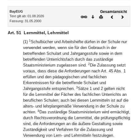
Inhalt
BayEUG
Gesamtansicht
Text gilt ab: 01.08.2026
Download
Drucken
Vorheriges
Nächste
Fassung: 31.05.2000
Dokument
Dokume
Art. 51
Lernmittel, Lehrmittel
1
(1)
Schulbücher und Arbeitshefte dürfen in der Schule nur
verwendet werden, wenn sie für den Gebrauch in der
betreffenden Schulart und Jahrgangsstufe sowie in dem
betreffenden Unterrichtsfach durch das zuständige
2
Staatsministerium zugelassen sind.
Die Zulassung setzt
voraus, dass diese die Anforderungen nach Art. 45 Abs. 1
erfüllen und den pädagogischen und fachlichen
Erkenntnissen für die betreffende Schulart und
3
Jahrgangsstufe entsprechen.
Sätze 1 und 2 gelten nicht
für die Lernmittel der Fächer des fachlichen Unterrichts an
beruflichen Schulen; auch bei diesen Lernmitteln ist auf die
alters- und lehrplangemäße Verwendung in der Schule zu
4
achten.
Das zuständige Staatsministerium wird ermächtigt,
durch Rechtsverordnung die Lernmittel, die prüfungspflichtig
sind, die Anforderungen an die äußere Gestaltung sowie
Zuständigkeit und Verfahren für die Zulassung und
Verwendung von Lern- und Lehrmitteln festzulegen.