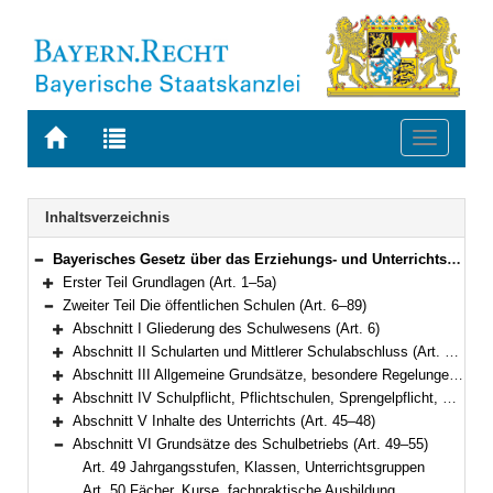
Zur
Zur
Toggle
Startseite
Trefferliste
navigati
von
der
BAYERN.RECHT
letzten
Navigation
Inhaltsverzeichnis
Suche
Bayerisches Gesetz über das Erziehungs- und Unterrichtswesen (BayEUG) in der Fassung der Bekanntmachung vom 31. Mai 2000 (GVBl. S. 414, 632) BayRS 2230-1-1-K (Art. 1–125)
Bereich reduzieren
Erster Teil Grundlagen (Art. 1–5a)
Bereich erweitern
Zweiter Teil Die öffentlichen Schulen (Art. 6–89)
Bereich reduzieren
Abschnitt I Gliederung des Schulwesens (Art. 6)
Bereich erweitern
Abschnitt II Schularten und Mittlerer Schulabschluss (Art. 7–25)
Bereich erweitern
Abschnitt III Allgemeine Grundsätze, besondere Regelungen für Pflichtschulen (Art. 26–34)
Bereich erweitern
Abschnitt IV Schulpflicht, Pflichtschulen, Sprengelpflicht, Gastschulverhältnisse, Wahl des schulischen Bildungswegs (Art. 35–44)
Bereich erweitern
Abschnitt V Inhalte des Unterrichts (Art. 45–48)
Bereich erweitern
Abschnitt VI Grundsätze des Schulbetriebs (Art. 49–55)
Bereich reduzieren
Art. 49 Jahrgangsstufen, Klassen, Unterrichtsgruppen
Art. 50 Fächer, Kurse, fachpraktische Ausbildung