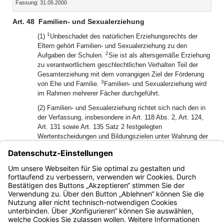
Fassung: 31.05.2000
Dokument
Dokume
Art. 48
Familien- und Sexualerziehung
1
(1)
Unbeschadet des natürlichen Erziehungsrechts der
Eltern gehört Familien- und Sexualerziehung zu den
2
Aufgaben der Schulen.
Sie ist als altersgemäße Erziehung
zu verantwortlichem geschlechtlichen Verhalten Teil der
Gesamterziehung mit dem vorrangigen Ziel der Förderung
3
von Ehe und Familie.
Familien- und Sexualerziehung wird
im Rahmen mehrerer Fächer durchgeführt.
(2) Familien- und Sexualerziehung richtet sich nach den in
der Verfassung, insbesondere in Art. 118 Abs. 2, Art. 124,
Art. 131 sowie Art. 135 Satz 2 festgelegten
Wertentscheidungen und Bildungszielen unter Wahrung der
Toleranz für unterschiedliche Wertvorstellungen.
(3) Ziel, Inhalt und Form der Familien- und Sexualerziehung
sind den Erziehungsberechtigten rechtzeitig mitzuteilen und
mit ihnen zu besprechen.
Bayern.de
BayernPortal