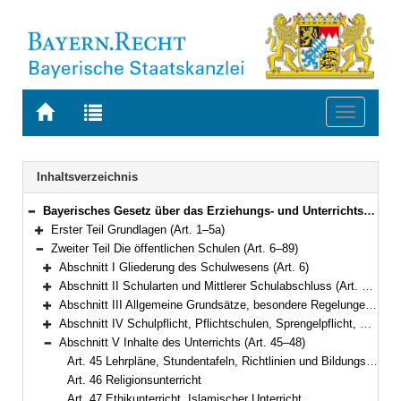
Zur
Zur
Toggle
Startseite
Trefferliste
navigati
von
der
BAYERN.RECHT
letzten
Navigation
Inhaltsverzeichnis
Suche
Bayerisches Gesetz über das Erziehungs- und Unterrichtswesen (BayEUG) in der Fassung der Bekanntmachung vom 31. Mai 2000 (GVBl. S. 414, 632) BayRS 2230-1-1-K (Art. 1–125)
Bereich reduzieren
Erster Teil Grundlagen (Art. 1–5a)
Bereich erweitern
Zweiter Teil Die öffentlichen Schulen (Art. 6–89)
Bereich reduzieren
Abschnitt I Gliederung des Schulwesens (Art. 6)
Bereich erweitern
Abschnitt II Schularten und Mittlerer Schulabschluss (Art. 7–25)
Bereich erweitern
Abschnitt III Allgemeine Grundsätze, besondere Regelungen für Pflichtschulen (Art. 26–34)
Bereich erweitern
Abschnitt IV Schulpflicht, Pflichtschulen, Sprengelpflicht, Gastschulverhältnisse, Wahl des schulischen Bildungswegs (Art. 35–44)
Bereich erweitern
Abschnitt V Inhalte des Unterrichts (Art. 45–48)
Bereich reduzieren
Art. 45 Lehrpläne, Stundentafeln, Richtlinien und Bildungsstandards
Art. 46 Religionsunterricht
Art. 47 Ethikunterricht, Islamischer Unterricht