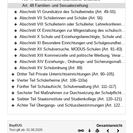
Art. 48 Familien- und Sexualerziehung
Abschnitt VI Grundsätze des Schulbetriebs (Art. 49–55)
Bereich erweitern
Abschnitt VII Schülerinnen und Schüler (Art. 56)
Bereich erweitern
Abschnitt VIII Schulleiterin oder Schulleiter, Lehrerkonferenz, Lehrkräfte und sonstiges Personal (Art. 57–61)
Bereich erweitern
Abschnitt IX Einrichtungen zur Mitgestaltung des schulischen Lebens (Art. 62–73)
Bereich erweitern
Abschnitt X Schule und Erziehungsberechtigte, Schule und Arbeitgeber (Art. 74–77)
Bereich erweitern
Abschnitt XI Besondere Einrichtungen und Schulgesundheit (Art. 78–80)
Bereich erweitern
Abschnitt XII Schulversuche, MODUS-Schulen (Art. 81–83)
Bereich erweitern
Abschnitt XIII Kommerzielle und politische Werbung, Verarbeitung personenbezogener Daten (Art. 84–85a)
Bereich erweitern
Abschnitt XIV Erziehungs-, Ordnungs- und Sicherungsmaßnahmen (Art. 86–88a)
Bereich erweitern
Abschnitt XV Schulordnung (Art. 89)
Bereich erweitern
Dritter Teil Private Unterrichtseinrichtungen (Art. 90–105)
Bereich erweitern
Vierter Teil Schülerheime (Art. 106–110a)
Bereich erweitern
Fünfter Teil Schulaufsicht, Schulverwaltung (Art. 111–117)
Bereich erweitern
Sechster Teil Maßnahmen zur Durchsetzung der Schulpflicht, Ordnungswidrigkeiten (Art. 118–119)
Bereich erweitern
Siebter Teil Staatsinstitute und Studienkollegs (Art. 120–121)
Bereich erweitern
Achter Teil Übergangs- und Schlussbestimmungen (Art. 122–125)
Bereich erweitern
Inhalt
BayEUG
Gesamtansicht
Text gilt ab: 01.08.2026
Download
Drucken
Vorheriges
Nächste