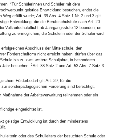
2
ahren.
Für Schülerinnen und Schüler mit dem
rschwerpunkt geistige Entwicklung besuchen, endet die
 Weg erfüllt wurde; Art. 39 Abs. 4 Satz 1 Nr. 2 und 3 gilt
tige Entwicklung, die die Berufsschulstufe nach Art. 20
die Vollzeitschulpflicht ab Jahrgangsstufe 12 beenden, um
tung zu ermöglichen; die Schülerin oder der Schüler wird
erfolgreichen Abschluss der Mittelschule, den
hrer Förderschulform nicht erreicht haben, dürfen über das
 Schule bis zu zwei weitere Schuljahre, in besonderen
2
es Jahr besuchen.
Art. 38 Satz 2 und Art. 53 Abs. 7 Satz 3
schem Förderbedarf gilt Art. 39, für die
zur sonderpädagogischen Förderung sind berechtigt,
den Maßnahme der Arbeitsverwaltung teilnehmen oder ein
ichtige eingerichtet ist.
kt geistige Entwicklung ist durch den mindestens
llt.
ulleiterin oder des Schulleiters der besuchten Schule oder