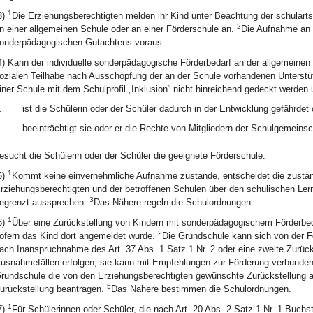
1
3)
Die Erziehungsberechtigten melden ihr Kind unter Beachtung der schular
2
n einer allgemeinen Schule oder an einer Förderschule an.
Die Aufnahme an e
onderpädagogischen Gutachtens voraus.
4) Kann der individuelle sonderpädagogische Förderbedarf an der allgemeine
ozialen Teilhabe nach Ausschöpfung der an der Schule vorhandenen Unterstü
iner Schule mit dem Schulprofil „Inklusion“ nicht hinreichend gedeckt werden 
.
ist die Schülerin oder der Schüler dadurch in der Entwicklung gefährdet 
.
beeinträchtigt sie oder er die Rechte von Mitgliedern der Schulgemeinsc
esucht die Schülerin oder der Schüler die geeignete Förderschule.
1
5)
Kommt keine einvernehmliche Aufnahme zustande, entscheidet die zustän
rziehungsberechtigten und der betroffenen Schulen über den schulischen Ler
3
egrenzt aussprechen.
Das Nähere regeln die Schulordnungen.
1
6)
Über eine Zurückstellung von Kindern mit sonderpädagogischem Förderbeda
2
ofern das Kind dort angemeldet wurde.
Die Grundschule kann sich von der F
ach Inanspruchnahme des Art. 37 Abs. 1 Satz 1 Nr. 2 oder eine zweite Zurüc
usnahmefällen erfolgen; sie kann mit Empfehlungen zur Förderung verbunde
rundschule die von den Erziehungsberechtigten gewünschte Zurückstellung ab
5
urückstellung beantragen.
Das Nähere bestimmen die Schulordnungen.
1
7)
Für Schülerinnen oder Schüler, die nach Art. 20 Abs. 2 Satz 1 Nr. 1 Buchs