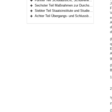
Fünfter Teil Schulaufsicht, Schulverwaltung (Art. 111–117)
Bereich erweitern
J
Sechster Teil Maßnahmen zur Durchsetzung der Schulpflicht, Ordnungswidrigkeiten (Art. 118–119)
F
Bereich erweitern
Siebter Teil Staatsinstitute und Studienkollegs (Art. 120–121)
V
Bereich erweitern
Achter Teil Übergangs- und Schlussbestimmungen (Art. 122–125)
e
Bereich erweitern
A
d
d
(
q
E
A
g
(
B
1
2
3
z
(