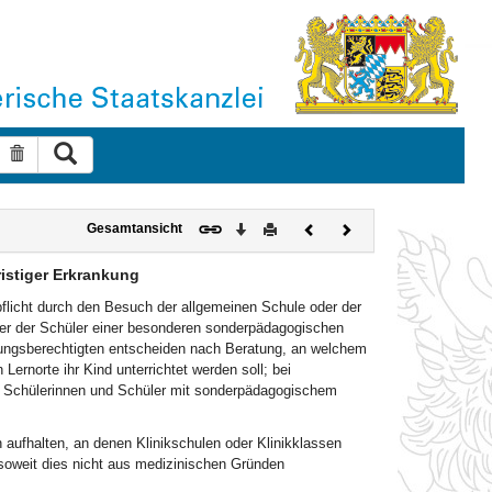
Suche ausführen
Suche zurücksetzen
Download
Drucken
Vorheriges
Nächstes
Gesamtansicht
Dokument
Dokument
istiger Erkrankung
pflicht durch den Besuch der allgemeinen Schule oder der
der der Schüler einer besonderen sonderpädagogischen
ungsberechtigten entscheiden nach Beratung, an welchem
Lernorte ihr Kind unterrichtet werden soll; bei
die Schülerinnen und Schüler mit sonderpädagogischem
en aufhalten, an denen Klinikschulen oder Klinikklassen
, soweit dies nicht aus medizinischen Gründen