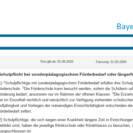
Text gilt ab: 01.08.2026
Fassung: 31.05.2000
Schulpflicht bei sonderpädagogischem Förderbedarf oder längerfr
1
1)
Schulpflichtige mit sonderpädagogischem Förderbedarf erfüllen ihre Schul
2
örderschule.
Die Förderschule kann besucht werden, sofern die Schülerin o
3
örderung bedarf, ansonsten nur im Rahmen der offenen Klassen.
Die Erzieh
er im Einzelfall rechtlich und tatsächlich zur Verfügung stehenden schulischen 
olljährigkeit und Vorliegen der notwendigen Einsichtsfähigkeit entscheiden 
örderbedarf selbst.
2) Schulpflichtige, die sich wegen einer Krankheit längere Zeit in Einrichtung
ebildet sind, haben die jeweilige Klinikschule oder Klinikklasse zu besuchen
usgeschlossen ist.