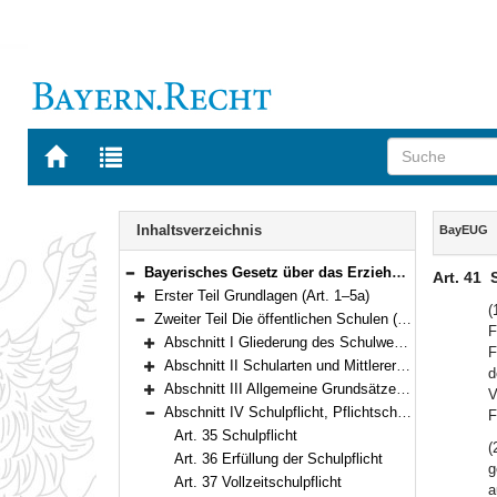
Zur
Zur
Startseite
Trefferliste
von
der
Navigation
BAYERN.RECHT
letzten
Inhalt
Inhaltsverzeichnis
BayEUG
Suche
Bayerisches Gesetz über das Erziehungs- und Unterrichtswesen (BayEUG) in der Fassung der Bekanntmachung vom 31. Mai 2000 (GVBl. S. 414, 632) BayRS 2230-1-1-K (Art. 1–125)
Art. 41
Bereich reduzieren
Erster Teil Grundlagen (Art. 1–5a)
Bereich erweitern
(
Zweiter Teil Die öffentlichen Schulen (Art. 6–89)
F
Bereich reduzieren
Abschnitt I Gliederung des Schulwesens (Art. 6)
F
Bereich erweitern
Abschnitt II Schularten und Mittlerer Schulabschluss (Art. 7–25)
d
Bereich erweitern
Abschnitt III Allgemeine Grundsätze, besondere Regelungen für Pflichtschulen (Art. 26–34)
V
Bereich erweitern
Abschnitt IV Schulpflicht, Pflichtschulen, Sprengelpflicht, Gastschulverhältnisse, Wahl des schulischen Bildungswegs (Art. 35–44)
F
Bereich reduzieren
Art. 35 Schulpflicht
(
Art. 36 Erfüllung der Schulpflicht
g
Art. 37 Vollzeitschulpflicht
a