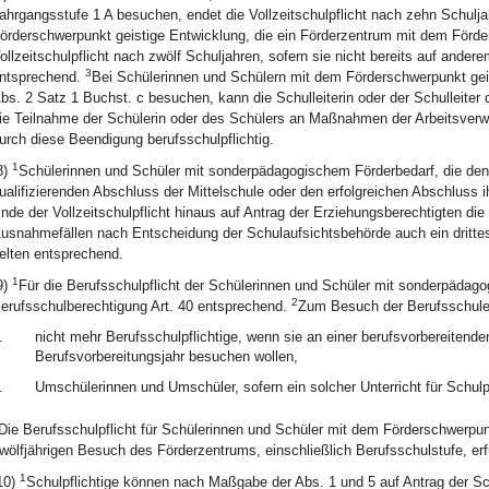
ahrgangsstufe 1 A besuchen, endet die Vollzeitschulpflicht nach zehn Schulj
örderschwerpunkt geistige Entwicklung, die ein Förderzentrum mit dem Förde
ollzeitschulpflicht nach zwölf Schuljahren, sofern sie nicht bereits auf anderem
3
ntsprechend.
Bei Schülerinnen und Schülern mit dem Förderschwerpunkt geis
bs. 2 Satz 1 Buchst. c besuchen, kann die Schulleiterin oder der Schulleiter 
ie Teilnahme der Schülerin oder des Schülers an Maßnahmen der Arbeitsverwal
urch diese Beendigung berufsschulpflichtig.
1
8)
Schülerinnen und Schüler mit sonderpädagogischem Förderbedarf, die den 
ualifizierenden Abschluss der Mittelschule oder den erfolgreichen Abschluss i
nde der Vollzeitschulpflicht hinaus auf Antrag der Erziehungsberechtigten die
usnahmefällen nach Entscheidung der Schulaufsichtsbehörde auch ein dritt
elten entsprechend.
1
9)
Für die Berufsschulpflicht der Schülerinnen und Schüler mit sonderpädagogi
2
erufsschulberechtigung Art. 40 entsprechend.
Zum Besuch der Berufsschule 
.
nicht mehr Berufsschulpflichtige, wenn sie an einer berufsvorbereiten
Berufsvorbereitungsjahr besuchen wollen,
.
Umschülerinnen und Umschüler, sofern ein solcher Unterricht für Schulpfl
Die Berufsschulpflicht für Schülerinnen und Schüler mit dem Förderschwerpun
wölfjährigen Besuch des Förderzentrums, einschließlich Berufsschulstufe, erfü
1
10)
Schulpflichtige können nach Maßgabe der Abs. 1 und 5 auf Antrag der Sch