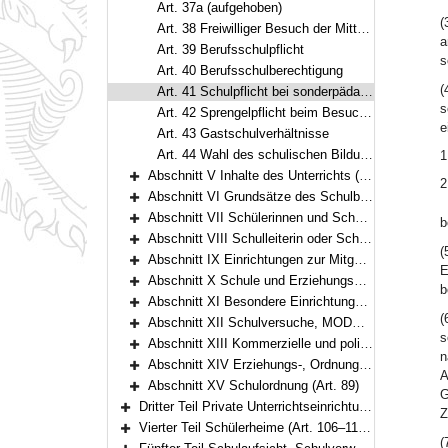
Art. 37a (aufgehoben)
(
Art. 38 Freiwilliger Besuch der Mittelschule
a
Art. 39 Berufsschulpflicht
s
Art. 40 Berufsschulberechtigung
(
Art. 41 Schulpflicht bei sonderpädagogischem Förderbedarf oder längerfristiger Erkrankung
s
Art. 42 Sprengelpflicht beim Besuch öffentlicher Pflichtschulen
e
Art. 43 Gastschulverhältnisse
Art. 44 Wahl des schulischen Bildungswegs
1
Abschnitt V Inhalte des Unterrichts (Art. 45–48)
2
Bereich erweitern
Abschnitt VI Grundsätze des Schulbetriebs (Art. 49–55)
Bereich erweitern
Abschnitt VII Schülerinnen und Schüler (Art. 56)
b
Bereich erweitern
Abschnitt VIII Schulleiterin oder Schulleiter, Lehrerkonferenz, Lehrkräfte und sonstiges Personal (Art. 57–61)
Bereich erweitern
(
Abschnitt IX Einrichtungen zur Mitgestaltung des schulischen Lebens (Art. 62–73)
E
Bereich erweitern
Abschnitt X Schule und Erziehungsberechtigte, Schule und Arbeitgeber (Art. 74–77)
b
Bereich erweitern
Abschnitt XI Besondere Einrichtungen und Schulgesundheit (Art. 78–80)
Bereich erweitern
(
Abschnitt XII Schulversuche, MODUS-Schulen (Art. 81–83)
Bereich erweitern
s
Abschnitt XIII Kommerzielle und politische Werbung, Verarbeitung personenbezogener Daten (Art. 84–85a)
Bereich erweitern
n
Abschnitt XIV Erziehungs-, Ordnungs- und Sicherungsmaßnahmen (Art. 86–88a)
A
Bereich erweitern
Abschnitt XV Schulordnung (Art. 89)
G
Bereich erweitern
Dritter Teil Private Unterrichtseinrichtungen (Art. 90–105)
Z
Bereich erweitern
Vierter Teil Schülerheime (Art. 106–110a)
Bereich erweitern
(