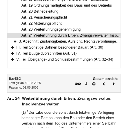
Art. 19 Ordnungsmäßigkeit des Baus und des Betriebs
Art. 20 Betriebsleitung
Art. 21 Versicherungspflicht
Art. 22 Mitteilungspflicht
Art. 23 Weiterführungsgenehmigung
Art. 24 Weiterführung durch Erben, Zwangsverwalter, Insolvenzverwalter
3. Abschnitt Zuständigkeiten, Aufsicht, Rechtsverordnungen (Art. 25–29)
Bereich erweitern
III. Teil Sonstige Bahnen besonderer Bauart (Art. 30)
Bereich erweitern
IV. Teil Bußgeldvorschriften (Art. 31)
Bereich erweitern
V. Teil Übergangs- und Schlussbestimmungen (Art. 32–34)
Bereich erweitern
Inhalt
BayESG
Gesamtansicht
Text gilt ab: 01.08.2025
Download
Drucken
Vorheriges
Nächste
Fassung: 09.08.2003
Dokument
Dokume
Art. 24
Weiterführung durch Erben, Zwangsverwalter,
Insolvenzverwalter
1
(1)
Der Erbe oder die sonst durch letztwillige Verfügung
berechtigte Person kann den Bau oder den Betrieb einer
Seilbahn nach dem Tod des Unternehmers einer Seilbahn
2