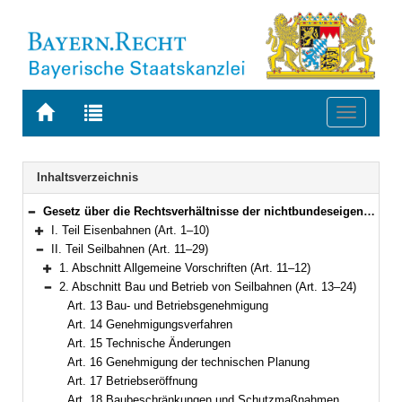
Zur
Zur
Toggle
Startseite
Trefferliste
navigati
von
der
BAYERN.RECHT
letzten
Navigation
Inhaltsverzeichnis
Suche
Gesetz über die Rechtsverhältnisse der nichtbundeseigenen Eisenbahnen und der Seilbahnen in Bayern (Bayerisches Eisenbahn- und Seilbahngesetz – BayESG) in der Fassung der Bekanntmachung vom 9. August 2003 (GVBl. S. 598) BayRS 932-1-B (Art. 1–34)
Bereich reduzieren
I. Teil Eisenbahnen (Art. 1–10)
Bereich erweitern
II. Teil Seilbahnen (Art. 11–29)
Bereich reduzieren
1. Abschnitt Allgemeine Vorschriften (Art. 11–12)
Bereich erweitern
2. Abschnitt Bau und Betrieb von Seilbahnen (Art. 13–24)
Bereich reduzieren
Art. 13 Bau- und Betriebsgenehmigung
Art. 14 Genehmigungsverfahren
Art. 15 Technische Änderungen
Art. 16 Genehmigung der technischen Planung
Art. 17 Betriebseröffnung
Art. 18 Baubeschränkungen und Schutzmaßnahmen