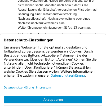
vorläufig weiterführen.
Diese Befugnis erlischt, wenn er
nicht binnen sechs Monaten nach Ablauf der für die
Ausschlagung der Erbschaft vorgesehenen Frist oder nach
Beendigung einer Testamentsvollstreckung,
Nachlasspflegschaft, Nachlassverwaltung oder eines
Nachlassinsolvenzverfahrens eine
Weiterführungsgenehmigung gemäß Art. 23 beantragt.
(2) Im Fall der Anordnung einer Zwangsverwaltung oder der
Eröffnung des Insolvenzverfahrens findet Abs. 1 Satz 1
zugunsten des Zwangsverwalters oder des
Insolvenzverwalters für die Dauer seines Amts
entsprechende Anwendung.
Bayern.de
BayernPortal
Datenschutz
Impressum
Barrierefreiheit
Hilfe