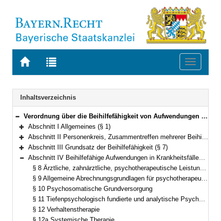
Zur
Zur
Toggle
Startseite
Trefferliste
navigati
von
der
BAYERN.RECHT
letzten
Navigation
Inhaltsverzeichnis
Suche
Verordnung über die Beihilfefähigkeit von Aufwendungen in Krankheits-, Geburts-, Pflege- und sonstigen Fällen (Bayerische Beihilfeverordnung – BayBhV) Vom 2. Januar 2007 (GVBl. S. 15) BayRS 2030-2-27-F (§§ 1–51)
Bereich reduzieren
Abschnitt I Allgemeines (§ 1)
Bereich erweitern
Abschnitt II Personenkreis, Zusammentreffen mehrerer Beihilfeberechtigungen, Konkurrenzregelungen (§§ 2–6)
Bereich erweitern
Abschnitt III Grundsatz der Beihilfefähigkeit (§ 7)
Bereich erweitern
Abschnitt IV Beihilfefähige Aufwendungen in Krankheitsfällen (§§ 8–28)
Bereich reduzieren
§ 8 Ärztliche, zahnärztliche, psychotherapeutische Leistungen und Heilpraktikerleistungen
§ 9 Allgemeine Abrechnungsgrundlagen für psychotherapeutische Leistungen
§ 10 Psychosomatische Grundversorgung
§ 11 Tiefenpsychologisch fundierte und analytische Psychotherapie
§ 12 Verhaltenstherapie
§ 12a Systemische Therapie