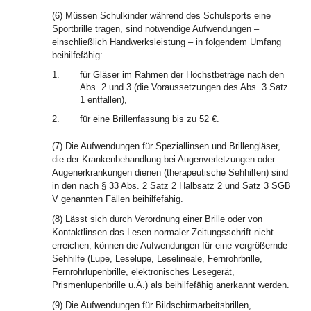
(6) Müssen Schulkinder während des Schulsports eine
Sportbrille tragen, sind notwendige Aufwendungen –
einschließlich Handwerksleistung – in folgendem Umfang
beihilfefähig:
1.
für Gläser im Rahmen der Höchstbeträge nach den
Abs. 2 und 3 (die Voraussetzungen des Abs. 3 Satz
1 entfallen),
2.
für eine Brillenfassung bis zu 52 €.
(7) Die Aufwendungen für Speziallinsen und Brillengläser,
die der Krankenbehandlung bei Augenverletzungen oder
Augenerkrankungen dienen (therapeutische Sehhilfen) sind
in den nach § 33 Abs. 2 Satz 2 Halbsatz 2 und Satz 3 SGB
V genannten Fällen beihilfefähig.
(8) Lässt sich durch Verordnung einer Brille oder von
Kontaktlinsen das Lesen normaler Zeitungsschrift nicht
erreichen, können die Aufwendungen für eine vergrößernde
Sehhilfe (Lupe, Leselupe, Leselineale, Fernrohrbrille,
Fernrohrlupenbrille, elektronisches Lesegerät,
Prismenlupenbrille u.Ä.) als beihilfefähig anerkannt werden.
(9) Die Aufwendungen für Bildschirmarbeitsbrillen,