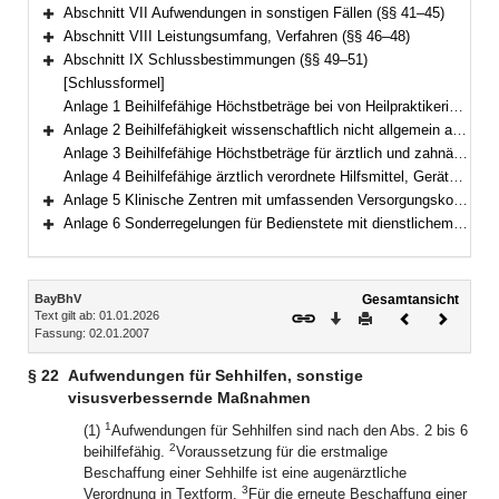
Bereich erweitern
Abschnitt VII Aufwendungen in sonstigen Fällen (§§ 41–45)
Bereich erweitern
Abschnitt VIII Leistungsumfang, Verfahren (§§ 46–48)
Bereich erweitern
Abschnitt IX Schlussbestimmungen (§§ 49–51)
Bereich erweitern
[Schlussformel]
Anlage 1 Beihilfefähige Höchstbeträge bei von Heilpraktikerinnen und Heilpraktikern erbrachten Leistungen
Anlage 2 Beihilfefähigkeit wissenschaftlich nicht allgemein anerkannter Methoden
Bereich erweitern
Anlage 3 Beihilfefähige Höchstbeträge für ärztlich und zahnärztlich verordnete Heilbehandlungen
Anlage 4 Beihilfefähige ärztlich verordnete Hilfsmittel, Geräte zur Selbstbehandlung und Selbstkontrolle sowie Körperersatzstücke
Anlage 5 Klinische Zentren mit umfassenden Versorgungskonzepten zur Erkennung und Therapie von erblich bedingten Krebserkrankungen
Bereich erweitern
Anlage 6 Sonderregelungen für Bedienstete mit dienstlichem Wohnsitz im Ausland
Bereich erweitern
Inhalt
BayBhV
Gesamtansicht
Text gilt ab: 01.01.2026
Download
Drucken
Vorheriges
Nächste
Fassung: 02.01.2007
Dokument
Dokume
§ 22
Aufwendungen für Sehhilfen, sonstige
visusverbessernde Maßnahmen
1
(1)
Aufwendungen für Sehhilfen sind nach den Abs. 2 bis 6
2
beihilfefähig.
Voraussetzung für die erstmalige
Beschaffung einer Sehhilfe ist eine augenärztliche
3
Verordnung in Textform.
Für die erneute Beschaffung einer