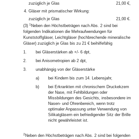
zuzüglich je Glas
21,00 €,
4.
Gläser mit prismatischer Wirkung:
zuzüglich je Glas
21,00 €.
1
(3)
Neben den Höchstbeträgen nach Abs. 2 sind bei
folgenden Indikationen die Mehraufwendungen für
Kunststoffgläser, Leichtgläser (hochbrechende mineralische
Gläser) zuzüglich je Glas bis zu 21 € beihilfefähig
1.
bei Gläserstärken ab +/- 6 dpt,
2.
bei Anisometropien ab 2 dpt,
3.
unabhängig von der Gläserstärke
a)
bei Kindern bis zum 14. Lebensjahr,
b)
bei Erkrankten mit chronischem Druckekzem
der Nase, mit Fehlbildungen oder
Missbildungen des Gesichts, insbesondere im
Nasen- und Ohrenbereich, wenn trotz
optimaler Anpassung unter Verwendung von
Silikatgläsern ein befriedigender Sitz der Brille
nicht gewährleistet ist.
2
Neben den Höchstbeträgen nach Abs. 2 sind bei folgenden