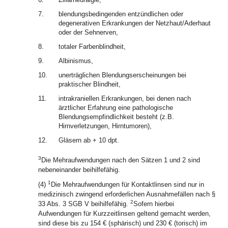
7.
blendungsbedingenden entzündlichen oder
degenerativen Erkrankungen der Netzhaut/Aderhaut
oder der Sehnerven,
8.
totaler Farbenblindheit,
9.
Albinismus,
10.
unerträglichen Blendungserscheinungen bei
praktischer Blindheit,
11.
intrakraniellen Erkrankungen, bei denen nach
ärztlicher Erfahrung eine pathologische
Blendungsempfindlichkeit besteht (z.B.
Hirnverletzungen, Hirntumoren),
12.
Gläsern ab + 10 dpt.
3
Die Mehraufwendungen nach den Sätzen 1 und 2 sind
nebeneinander beihilfefähig.
1
(4)
Die Mehraufwendungen für Kontaktlinsen sind nur in
medizinisch zwingend erforderlichen Ausnahmefällen nach §
2
33 Abs. 3 SGB V beihilfefähig.
Sofern hierbei
Aufwendungen für Kurzzeitlinsen geltend gemacht werden,
sind diese bis zu 154 € (sphärisch) und 230 € (torisch) im