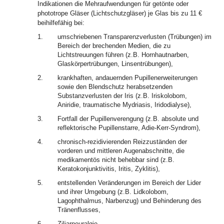
Indikationen die Mehraufwendungen für getönte oder
phototrope Gläser (Lichtschutzgläser) je Glas bis zu 11 €
beihilfefähig bei:
1.
umschriebenen Transparenzverlusten (Trübungen) im
Bereich der brechenden Medien, die zu
Lichtstreuungen führen (z.B. Hornhautnarben,
Glaskörpertrübungen, Linsentrübungen),
2.
krankhaften, andauernden Pupillenerweiterungen
sowie den Blendschutz herabsetzenden
Substanzverlusten der Iris (z.B. Iriskolobom,
Aniridie, traumatische Mydriasis, Iridodialyse),
3.
Fortfall der Pupillenverengung (z.B. absolute und
reflektorische Pupillenstarre, Adie-Kerr-Syndrom),
4.
chronisch-rezidivierenden Reizzuständen der
vorderen und mittleren Augenabschnitte, die
medikamentös nicht behebbar sind (z.B.
Keratokonjunktivitis, Iritis, Zyklitis),
5.
entstellenden Veränderungen im Bereich der Lider
und ihrer Umgebung (z.B. Lidkolobom,
Lagophthalmus, Narbenzug) und Behinderung des
Tränenflusses,
6.
Ziliarneuralgie,