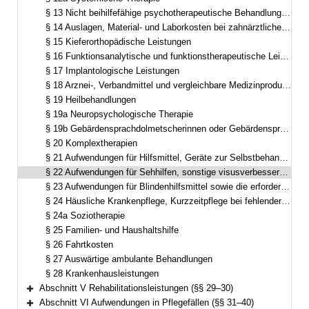
§ 13 Nicht beihilfefähige psychotherapeutische Behandlungsverfahren
§ 14 Auslagen, Material- und Laborkosten bei zahnärztlichen Leistungen
§ 15 Kieferorthopädische Leistungen
§ 16 Funktionsanalytische und funktionstherapeutische Leistungen
§ 17 Implantologische Leistungen
§ 18 Arznei-, Verbandmittel und vergleichbare Medizinprodukte
§ 19 Heilbehandlungen
§ 19a Neuropsychologische Therapie
§ 19b Gebärdensprachdolmetscherinnen oder Gebärdensprachdolmetscher
§ 20 Komplextherapien
§ 21 Aufwendungen für Hilfsmittel, Geräte zur Selbstbehandlung und Selbstkontrolle, für Körperersatzstücke sowie für digitale Gesundheitsanwendungen
§ 22 Aufwendungen für Sehhilfen, sonstige visusverbessernde Maßnahmen
§ 23 Aufwendungen für Blindenhilfsmittel sowie die erforderliche Schulung in Orientierung und Mobilität
§ 24 Häusliche Krankenpflege, Kurzzeitpflege bei fehlender Pflegebedürftigkeit, Übergangspflege im Krankenhaus
§ 24a Soziotherapie
§ 25 Familien- und Haushaltshilfe
§ 26 Fahrtkosten
§ 27 Auswärtige ambulante Behandlungen
§ 28 Krankenhausleistungen
Abschnitt V Rehabilitationsleistungen (§§ 29–30)
Bereich erweitern
Abschnitt VI Aufwendungen in Pflegefällen (§§ 31–40)