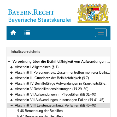
Zur
Zur
Toggle
Startseite
Trefferliste
navigati
von
der
BAYERN.RECHT
letzten
Navigation
Inhaltsverzeichnis
Suche
Verordnung über die Beihilfefähigkeit von Aufwendungen in Krankheits-, Geburts-, Pflege- und sonstigen Fällen (Bayerische Beihilfeverordnung – BayBhV) Vom 2. Januar 2007 (GVBl. S. 15) BayRS 2030-2-27-F (§§ 1–51)
Bereich reduzieren
Abschnitt I Allgemeines (§ 1)
Bereich erweitern
Abschnitt II Personenkreis, Zusammentreffen mehrerer Beihilfeberechtigungen, Konkurrenzregelungen (§§ 2–6)
Bereich erweitern
Abschnitt III Grundsatz der Beihilfefähigkeit (§ 7)
Bereich erweitern
Abschnitt IV Beihilfefähige Aufwendungen in Krankheitsfällen (§§ 8–28)
Bereich erweitern
Abschnitt V Rehabilitationsleistungen (§§ 29–30)
Bereich erweitern
Abschnitt VI Aufwendungen in Pflegefällen (§§ 31–40)
Bereich erweitern
Abschnitt VII Aufwendungen in sonstigen Fällen (§§ 41–45)
Bereich erweitern
Abschnitt VIII Leistungsumfang, Verfahren (§§ 46–48)
Bereich reduzieren
§ 46 Bemessung der Beihilfen
§ 47 Begrenzung der Beihilfen