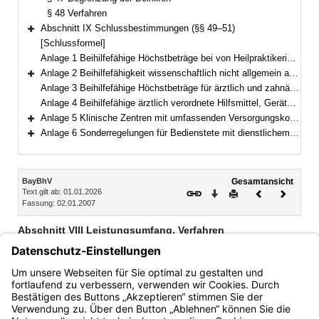
§ 48 Verfahren
Abschnitt IX Schlussbestimmungen (§§ 49–51)
Bereich erweitern
[Schlussformel]
Anlage 1 Beihilfefähige Höchstbeträge bei von Heilpraktikerinnen und Heilpraktikern erbrachten Leistungen
Anlage 2 Beihilfefähigkeit wissenschaftlich nicht allgemein anerkannter Methoden
Bereich erweitern
Anlage 3 Beihilfefähige Höchstbeträge für ärztlich und zahnärztlich verordnete Heilbehandlungen
Anlage 4 Beihilfefähige ärztlich verordnete Hilfsmittel, Geräte zur Selbstbehandlung und Selbstkontrolle sowie Körperersatzstücke
Anlage 5 Klinische Zentren mit umfassenden Versorgungskonzepten zur Erkennung und Therapie von erblich bedingten Krebserkrankungen
Bereich erweitern
Anlage 6 Sonderregelungen für Bedienstete mit dienstlichem Wohnsitz im Ausland
Bereich erweitern
Inhalt
BayBhV
Gesamtansicht
Text gilt ab: 01.01.2026
Download
Drucken
Vorheriges
Nächste
Fassung: 02.01.2007
Dokument
Dokume
Abschnitt VIII Leistungsumfang, Verfahren
§ 46 Bemessung der Beihilfen
§ 47 Begrenzung der Beihilfen
§ 48 Verfahren