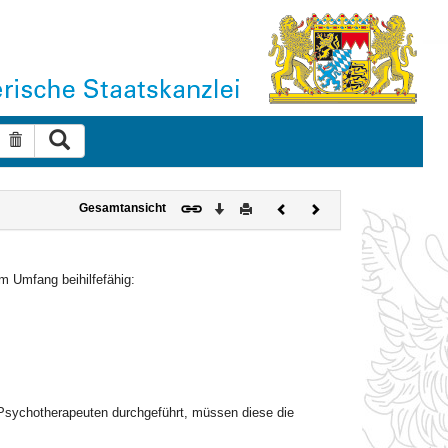
Suche ausführen
Suche zurücksetzen
Download
Drucken
Vorheriges
Nächstes
Gesamtansicht
Dokument
Dokument
em Umfang beihilfefähig:
 Psychotherapeuten durchgeführt, müssen diese die