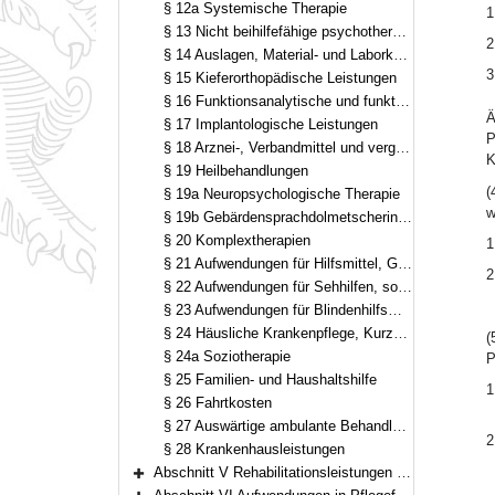
§ 12a Systemische Therapie
1
§ 13 Nicht beihilfefähige psychotherapeutische Behandlungsverfahren
2
§ 14 Auslagen, Material- und Laborkosten bei zahnärztlichen Leistungen
3
§ 15 Kieferorthopädische Leistungen
§ 16 Funktionsanalytische und funktionstherapeutische Leistungen
Ä
§ 17 Implantologische Leistungen
P
§ 18 Arznei-, Verbandmittel und vergleichbare Medizinprodukte
K
§ 19 Heilbehandlungen
(
§ 19a Neuropsychologische Therapie
w
§ 19b Gebärdensprachdolmetscherinnen oder Gebärdensprachdolmetscher
§ 20 Komplextherapien
1
§ 21 Aufwendungen für Hilfsmittel, Geräte zur Selbstbehandlung und Selbstkontrolle, für Körperersatzstücke sowie für digitale Gesundheitsanwendungen
2
§ 22 Aufwendungen für Sehhilfen, sonstige visusverbessernde Maßnahmen
§ 23 Aufwendungen für Blindenhilfsmittel sowie die erforderliche Schulung in Orientierung und Mobilität
§ 24 Häusliche Krankenpflege, Kurzzeitpflege bei fehlender Pflegebedürftigkeit, Übergangspflege im Krankenhaus
(
§ 24a Soziotherapie
P
§ 25 Familien- und Haushaltshilfe
1
§ 26 Fahrtkosten
§ 27 Auswärtige ambulante Behandlungen
2
§ 28 Krankenhausleistungen
Abschnitt V Rehabilitationsleistungen (§§ 29–30)
Bereich erweitern