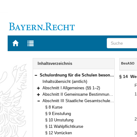
Zur
Zur
Startseite
Trefferliste
von
der
Navigation
BAYERN.RECHT
letzten
Inhalt
Inhaltsverzeichnis
BesASO
Suche
Schulordnung für die Schulen besonderer Art (BesASO) Vom 30. August 2006 (GVBl. S. 722) BayRS 2235-2-1-1-K (§§ 1–24)
§ 14
We
Bereich reduzieren
Inhaltsübersicht (amtlich)
F
Abschnitt I Allgemeines (§§ 1–2)
Bereich erweitern
1
Abschnitt II Gemeinsame Bestimmungen (§§ 3–7)
Bereich erweitern
Abschnitt III Staatliche Gesamtschule Hollfeld, Städtische Willy-Brandt-Gesamtschule München, Städtische Schulartunabhängige Orientierungsstufe München-Neuperlach (§§ 8–18)
Bereich reduzieren
§ 8 Kurse
§ 9 Einstufung
2
§ 10 Umstufung
§ 11 Wahlpflichtkurse
§ 12 Vorrücken
3