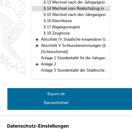
§ 13 Wechsel nach der Jahrgangsstufe 6 in abschlussbezogene Klassen oder in eine andere Schule
§ 14 Wechsel vom Realschulzug in den Gymnasialzug
§ 15 Wechsel nach den Jahrgangsstufen 7 und 8 der Städtischen Willy-Brandt-Gesamtschule München in abschlussbezogene Klassen
§ 16 Abschlüsse
§ 17 Abgangszeugnis
§ 18 Zeugnisse
Abschnitt IV Staatliche kooperative Gesamtschule Senefelder-Schule Treuchtlingen, Evangelische kooperative Gesamtschule Wilhelm-Löhe-Schule Nürnberg (§§ 19–23)
Bereich erweitern
Abschnitt V Schlussbestimmungen (§ 24)
Bereich erweitern
[Schlussformel]
Anlage 1 Stundentafel für die Jahrgangsstufen 5 und 6 der Staatlichen Gesamtschule Hollfeld
Anlage 2
Bereich erweitern
Anlage 3 Stundentafel der Städtischen Schulartunabhängigen Orientierungsstufe München-Neuperlach
Bayern.de
Barrierefreiheit