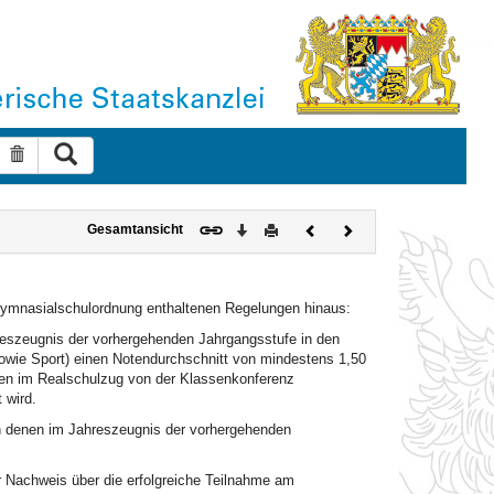
Suche ausführen
Suche zurücksetzen
Download
Drucken
Vorheriges
Nächstes
Gesamtansicht
Dokument
Dokument
Gymnasialschulordnung enthaltenen Regelungen hinaus:
hreszeugnis der vorhergehenden Jahrgangsstufe in den
owie Sport) einen Notendurchschnitt von mindestens 1,50
nen im Realschulzug von der Klassenkonferenz
 wird.
 in denen im Jahreszeugnis der vorhergehenden
r Nachweis über die erfolgreiche Teilnahme am