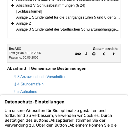
Bereich erweitern
Abschnitt V Schlussbestimmungen (§ 24)
Bereich erweitern
[Schlussformel]
Anlage 1 Stundentafel für die Jahrgangsstufen 5 und 6 der Staatlichen Gesamtschule Hollfeld
Anlage 2
Bereich erweitern
Anlage 3 Stundentafel der Städtischen Schulartunabhängigen Orientierungsstufe München-Neuperlach
Inhalt
BesASO
Gesamtansicht
Text gilt ab: 01.08.2006
Download
Drucken
Vorheriges
Nächste
Fassung: 30.08.2006
Dokument
Dokume
Abschnitt II Gemeinsame Bestimmungen
§ 3 Anzuwendende Vorschriften
§ 4 Stundentafeln
§ 5 Aufnahme
§ 6 Leistungsdifferenzierte Kurse, Ein- und Umstufung,
Beteiligung der Erziehungsberechtigten
§ 7 Zuweisung in abschlussbezogene Klassen,
Schulzugwechsel und Wechsel in andere Schule