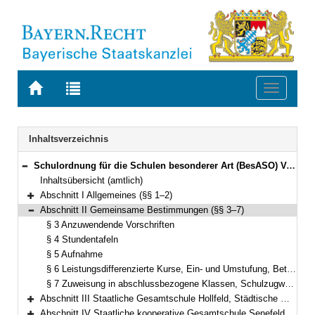
Zur
Zur
Toggle
Startseite
Trefferliste
navigati
von
der
BAYERN.RECHT
letzten
Navigation
Inhaltsverzeichnis
Suche
Schulordnung für die Schulen besonderer Art (BesASO) Vom 30. August 2006 (GVBl. S. 722) BayRS 2235-2-1-1-K (§§ 1–24)
Bereich reduzieren
Inhaltsübersicht (amtlich)
Abschnitt I Allgemeines (§§ 1–2)
Bereich erweitern
Abschnitt II Gemeinsame Bestimmungen (§§ 3–7)
Bereich reduzieren
§ 3 Anzuwendende Vorschriften
§ 4 Stundentafeln
§ 5 Aufnahme
§ 6 Leistungsdifferenzierte Kurse, Ein- und Umstufung, Beteiligung der Erziehungsberechtigten
§ 7 Zuweisung in abschlussbezogene Klassen, Schulzugwechsel und Wechsel in andere Schule
Abschnitt III Staatliche Gesamtschule Hollfeld, Städtische Willy-Brandt-Gesamtschule München, Städtische Schulartunabhängige Orientierungsstufe München-Neuperlach (§§ 8–18)
Bereich erweitern
Abschnitt IV Staatliche kooperative Gesamtschule Senefelder-Schule Treuchtlingen, Evangelische kooperative Gesamtschule Wilhelm-Löhe-Schule Nürnberg (§§ 19–23)