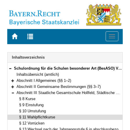
Zur
Zur
Toggle
Startseite
Trefferliste
navigati
von
der
BAYERN.RECHT
letzten
Navigation
Inhaltsverzeichnis
Suche
Schulordnung für die Schulen besonderer Art (BesASO) Vom 30. August 2006 (GVBl. S. 722) BayRS 2235-2-1-1-K (§§ 1–24)
Bereich reduzieren
Inhaltsübersicht (amtlich)
Abschnitt I Allgemeines (§§ 1–2)
Bereich erweitern
Abschnitt II Gemeinsame Bestimmungen (§§ 3–7)
Bereich erweitern
Abschnitt III Staatliche Gesamtschule Hollfeld, Städtische Willy-Brandt-Gesamtschule München, Städtische Schulartunabhängige Orientierungsstufe München-Neuperlach (§§ 8–18)
Bereich reduzieren
§ 8 Kurse
§ 9 Einstufung
§ 10 Umstufung
§ 11 Wahlpflichtkurse
§ 12 Vorrücken
§ 13 Wechsel nach der Jahrgangsstufe 6 in abschlussbezogene Klassen oder in eine andere Schule