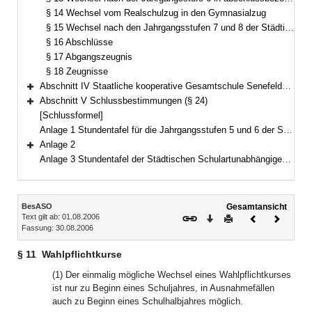
§ 14 Wechsel vom Realschulzug in den Gymnasialzug
§ 15 Wechsel nach den Jahrgangsstufen 7 und 8 der Städtischen Willy-Brandt-Gesamtschule München in abschlussbezogene Klassen
§ 16 Abschlüsse
§ 17 Abgangszeugnis
§ 18 Zeugnisse
Abschnitt IV Staatliche kooperative Gesamtschule Senefelder-Schule Treuchtlingen, Evangelische kooperative Gesamtschule Wilhelm-Löhe-Schule Nürnberg (§§ 19–23)
Bereich erweitern
Abschnitt V Schlussbestimmungen (§ 24)
Bereich erweitern
[Schlussformel]
Anlage 1 Stundentafel für die Jahrgangsstufen 5 und 6 der Staatlichen Gesamtschule Hollfeld
Anlage 2
Bereich erweitern
Anlage 3 Stundentafel der Städtischen Schulartunabhängigen Orientierungsstufe München-Neuperlach
Inhalt
BesASO
Gesamtansicht
Text gilt ab: 01.08.2006
Download
Drucken
Vorheriges
Nächste
Fassung: 30.08.2006
Dokument
Dokume
§ 11
Wahlpflichtkurse
(1) Der einmalig mögliche Wechsel eines Wahlpflichtkurses
ist nur zu Beginn eines Schuljahres, in Ausnahmefällen
auch zu Beginn eines Schulhalbjahres möglich.