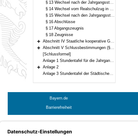
§ 13 Wechsel nach der Jahrgangsstufe 6 in abschlussbezogene Klassen oder in eine andere Schule
§ 14 Wechsel vom Realschulzug in den Gymnasialzug
§ 15 Wechsel nach den Jahrgangsstufen 7 und 8 der Städtischen Willy-Brandt-Gesamtschule München in abschlussbezogene Klassen
§ 16 Abschlüsse
§ 17 Abgangszeugnis
§ 18 Zeugnisse
Abschnitt IV Staatliche kooperative Gesamtschule Senefelder-Schule Treuchtlingen, Evangelische kooperative Gesamtschule Wilhelm-Löhe-Schule Nürnberg (§§ 19–23)
Bereich erweitern
Abschnitt V Schlussbestimmungen (§ 24)
Bereich erweitern
[Schlussformel]
Anlage 1 Stundentafel für die Jahrgangsstufen 5 und 6 der Staatlichen Gesamtschule Hollfeld
Anlage 2
Bereich erweitern
Anlage 3 Stundentafel der Städtischen Schulartunabhängigen Orientierungsstufe München-Neuperlach
Bayern.de
Barrierefreiheit