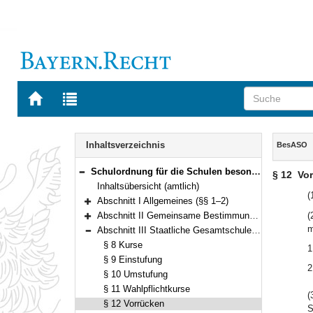
Zur
Zur
Startseite
Trefferliste
von
der
Navigation
BAYERN.RECHT
letzten
Inhalt
Inhaltsverzeichnis
BesASO
Suche
Schulordnung für die Schulen besonderer Art (BesASO) Vom 30. August 2006 (GVBl. S. 722) BayRS 2235-2-1-1-K (§§ 1–24)
§ 12
Vo
Bereich reduzieren
Inhaltsübersicht (amtlich)
(
Abschnitt I Allgemeines (§§ 1–2)
Bereich erweitern
Abschnitt II Gemeinsame Bestimmungen (§§ 3–7)
(
Bereich erweitern
m
Abschnitt III Staatliche Gesamtschule Hollfeld, Städtische Willy-Brandt-Gesamtschule München, Städtische Schulartunabhängige Orientierungsstufe München-Neuperlach (§§ 8–18)
Bereich reduzieren
§ 8 Kurse
1
§ 9 Einstufung
2
§ 10 Umstufung
§ 11 Wahlpflichtkurse
(
§ 12 Vorrücken
S