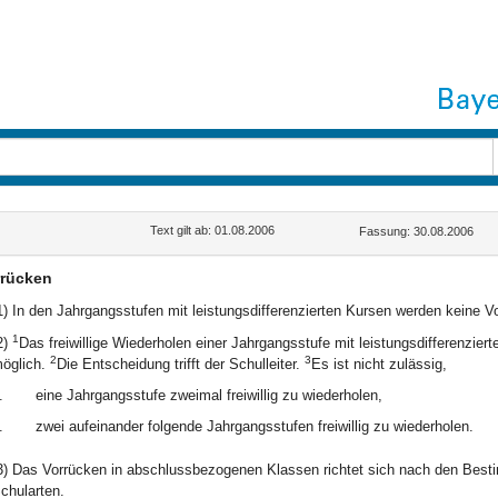
Text gilt ab: 01.08.2006
Fassung: 30.08.2006
rrücken
1) In den Jahrgangsstufen mit leistungsdifferenzierten Kursen werden keine 
1
2)
Das freiwillige Wiederholen einer Jahrgangsstufe mit leistungsdifferenzier
2
3
öglich.
Die Entscheidung trifft der Schulleiter.
Es ist nicht zulässig,
.
eine Jahrgangsstufe zweimal freiwillig zu wiederholen,
.
zwei aufeinander folgende Jahrgangsstufen freiwillig zu wiederholen.
3) Das Vorrücken in abschlussbezogenen Klassen richtet sich nach den Best
chularten.