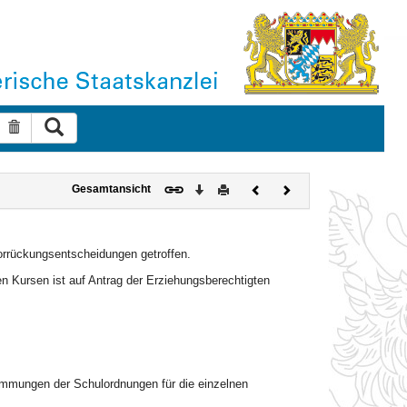
Suche ausführen
Suche zurücksetzen
Download
Drucken
Vorheriges
Nächstes
Gesamtansicht
Dokument
Dokument
Vorrückungsentscheidungen getroffen.
ten Kursen ist auf Antrag der Erziehungsberechtigten
immungen der Schulordnungen für die einzelnen