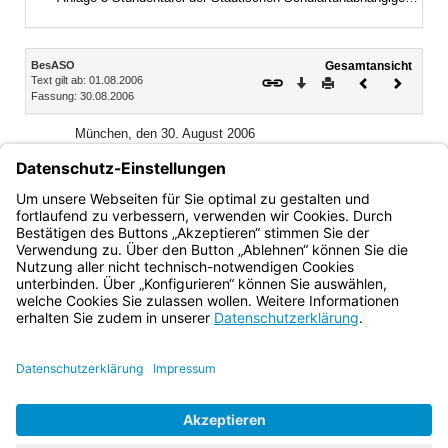
Inhalt
BesASO
Gesamtansicht
Text gilt ab: 01.08.2006
Download
Drucken
Vorheriges
Nächste
Fassung: 30.08.2006
Dokument
Dokume
München, den 30. August 2006
Bayerisches Staatsministerium
für Unterricht und Kultus
Siegfried Schneider, Staatsminister
Bayern.de
BayernPortal
Datenschutz
Impressum
Barrierefreiheit
Hilfe