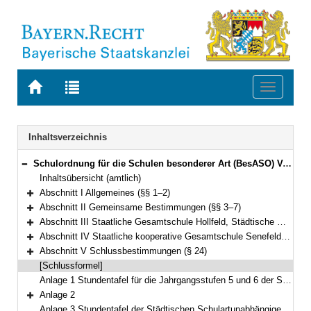
Zur
Zur
Toggle
Startseite
Trefferliste
navigati
von
der
BAYERN.RECHT
letzten
Navigation
Inhaltsverzeichnis
Suche
Schulordnung für die Schulen besonderer Art (BesASO) Vom 30. August 2006 (GVBl. S. 722) BayRS 2235-2-1-1-K (§§ 1–24)
Bereich reduzieren
Inhaltsübersicht (amtlich)
Abschnitt I Allgemeines (§§ 1–2)
Bereich erweitern
Abschnitt II Gemeinsame Bestimmungen (§§ 3–7)
Bereich erweitern
Abschnitt III Staatliche Gesamtschule Hollfeld, Städtische Willy-Brandt-Gesamtschule München, Städtische Schulartunabhängige Orientierungsstufe München-Neuperlach (§§ 8–18)
Bereich erweitern
Abschnitt IV Staatliche kooperative Gesamtschule Senefelder-Schule Treuchtlingen, Evangelische kooperative Gesamtschule Wilhelm-Löhe-Schule Nürnberg (§§ 19–23)
Bereich erweitern
Abschnitt V Schlussbestimmungen (§ 24)
Bereich erweitern
[Schlussformel]
Anlage 1 Stundentafel für die Jahrgangsstufen 5 und 6 der Staatlichen Gesamtschule Hollfeld
Anlage 2
Bereich erweitern
Anlage 3 Stundentafel der Städtischen Schulartunabhängigen Orientierungsstufe München-Neuperlach