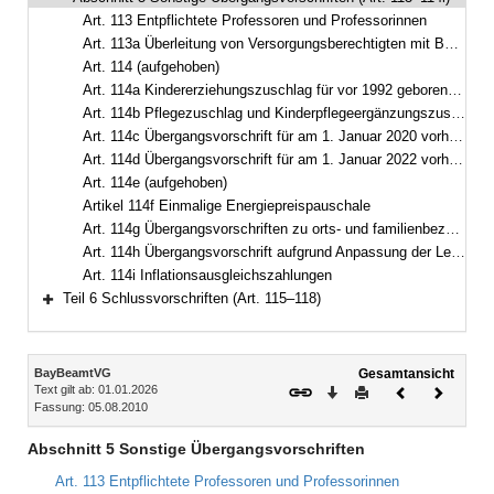
Bereich reduzieren
Art. 113 Entpflichtete Professoren und Professorinnen
Art. 113a Überleitung von Versorgungsberechtigten mit Besoldungsgruppen W 2 und W 3; Hochschulleistungsbezüge
Art. 114 (aufgehoben)
Art. 114a Kindererziehungszuschlag für vor 1992 geborene Kinder
Art. 114b Pflegezuschlag und Kinderpflegeergänzungszuschlag für am 1. Januar 2017 vorhandene Versorgungsempfänger
Art. 114c Übergangsvorschrift für am 1. Januar 2020 vorhandene Versorgungsempfänger
Art. 114d Übergangsvorschrift für am 1. Januar 2022 vorhandene Versorgungsempfänger
Art. 114e (aufgehoben)
Artikel 114f Einmalige Energiepreispauschale
Art. 114g Übergangsvorschriften zu orts- und familienbezogenen Versorgungsbestandteilen
Art. 114h Übergangsvorschrift aufgrund Anpassung der Lehrerbesoldung
Art. 114i Inflationsausgleichszahlungen
Teil 6 Schlussvorschriften (Art. 115–118)
Bereich erweitern
Inhalt
BayBeamtVG
Gesamtansicht
Text gilt ab: 01.01.2026
Download
Drucken
Vorheriges
Nächste
Fassung: 05.08.2010
Dokument
Dokume
Abschnitt 5 Sonstige Übergangsvorschriften
Art. 113 Entpflichtete Professoren und Professorinnen