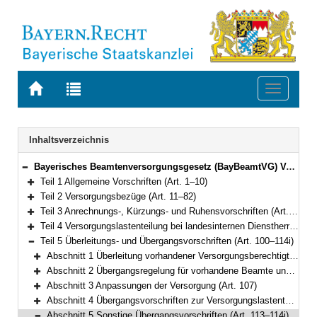
Zur
Zur
Toggle
Startseite
Trefferliste
navigati
von
der
BAYERN.RECHT
letzten
Navigation
Inhaltsverzeichnis
Suche
Bayerisches Beamtenversorgungsgesetz (BayBeamtVG) Vom 5. August 2010 (GVBl. S. 410, 528, 764) BayRS 2033-1-1-F (Art. 1–118)
Bereich reduzieren
Teil 1 Allgemeine Vorschriften (Art. 1–10)
Bereich erweitern
Teil 2 Versorgungsbezüge (Art. 11–82)
Bereich erweitern
Teil 3 Anrechnungs-, Kürzungs- und Ruhensvorschriften (Art. 83–93)
Bereich erweitern
Teil 4 Versorgungslastenteilung bei landesinternen Dienstherrenwechseln (Art. 94–99a)
Bereich erweitern
Teil 5 Überleitungs- und Übergangsvorschriften (Art. 100–114i)
Bereich reduzieren
Abschnitt 1 Überleitung vorhandener Versorgungsberechtigter (Art. 100–102)
Bereich erweitern
Abschnitt 2 Übergangsregelung für vorhandene Beamte und Beamtinnen (Art. 103–106)
Bereich erweitern
Abschnitt 3 Anpassungen der Versorgung (Art. 107)
Bereich erweitern
Abschnitt 4 Übergangsvorschriften zur Versorgungslastenteilung (Art. 108–112)
Bereich erweitern
Abschnitt 5 Sonstige Übergangsvorschriften (Art. 113–114i)