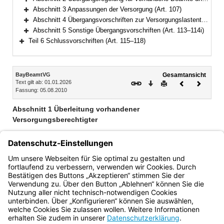
Bereich erweitern
Abschnitt 3 Anpassungen der Versorgung (Art. 107)
Bereich erweitern
Abschnitt 4 Übergangsvorschriften zur Versorgungslastenteilung (Art. 108–112)
Bereich erweitern
Abschnitt 5 Sonstige Übergangsvorschriften (Art. 113–114i)
Bereich erweitern
Teil 6 Schlussvorschriften (Art. 115–118)
Bereich erweitern
Inhalt
BayBeamtVG
Gesamtansicht
Text gilt ab: 01.01.2026
Download
Drucken
Vorheriges
Nächste
Fassung: 05.08.2010
Dokument
Dokume
Abschnitt 1 Überleitung vorhandener
Versorgungsberechtigter
Art. 100 Besondere Bestandskraft
Art. 101 Bezügebestandteile
Art. 102 Versorgung künftiger Hinterbliebener,
Versorgungsausgleich
Bayern.de
BayernPortal