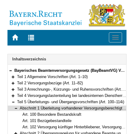
Zur
Zur
Toggle
Startseite
Trefferliste
navigati
von
der
BAYERN.RECHT
letzten
Navigation
Inhaltsverzeichnis
Suche
Bayerisches Beamtenversorgungsgesetz (BayBeamtVG) Vom 5. August 2010 (GVBl. S. 410, 528, 764) BayRS 2033-1-1-F (Art. 1–118)
Bereich reduzieren
Teil 1 Allgemeine Vorschriften (Art. 1–10)
Bereich erweitern
Teil 2 Versorgungsbezüge (Art. 11–82)
Bereich erweitern
Teil 3 Anrechnungs-, Kürzungs- und Ruhensvorschriften (Art. 83–93)
Bereich erweitern
Teil 4 Versorgungslastenteilung bei landesinternen Dienstherrenwechseln (Art. 94–99a)
Bereich erweitern
Teil 5 Überleitungs- und Übergangsvorschriften (Art. 100–114i)
Bereich reduzieren
Abschnitt 1 Überleitung vorhandener Versorgungsberechtigter (Art. 100–102)
Bereich reduzieren
Art. 100 Besondere Bestandskraft
Art. 101 Bezügebestandteile
Art. 102 Versorgung künftiger Hinterbliebener, Versorgungsausgleich
Abschnitt 2 Übergangsregelung für vorhandene Beamte und Beamtinnen (Art. 103–106)