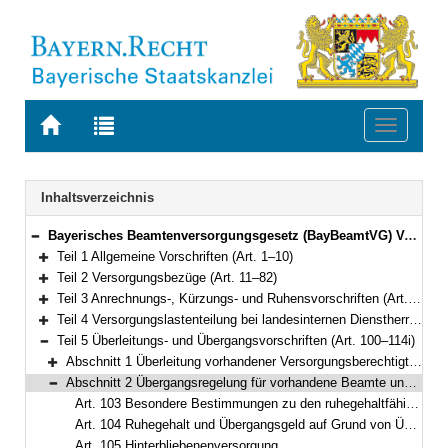
Zur
Zur
Toggle
Startseite
Trefferliste
navigati
von
der
BAYERN.RECHT
letzten
Navigation
Inhaltsverzeichnis
Suche
Bayerisches Beamtenversorgungsgesetz (BayBeamtVG) Vom 5. August 2010 (GVBl. S. 410, 528, 764) BayRS 2033-1-1-F (Art. 1–118)
Bereich reduzieren
Teil 1 Allgemeine Vorschriften (Art. 1–10)
Bereich erweitern
Teil 2 Versorgungsbezüge (Art. 11–82)
Bereich erweitern
Teil 3 Anrechnungs-, Kürzungs- und Ruhensvorschriften (Art. 83–93)
Bereich erweitern
Teil 4 Versorgungslastenteilung bei landesinternen Dienstherrenwechseln (Art. 94–99a)
Bereich erweitern
Teil 5 Überleitungs- und Übergangsvorschriften (Art. 100–114i)
Bereich reduzieren
Abschnitt 1 Überleitung vorhandener Versorgungsberechtigter (Art. 100–102)
Bereich erweitern
Abschnitt 2 Übergangsregelung für vorhandene Beamte und Beamtinnen (Art. 103–106)
Bereich reduzieren
Art. 103 Besondere Bestimmungen zu den ruhegehaltfähigen Bezügen, zur ruhegehaltfähigen Dienstzeit und zum Ruhegehalt
Art. 104 Ruhegehalt und Übergangsgeld auf Grund von Übergangsregelungen im Besoldungsrecht
Art. 105 Hinterbliebenenversorgung