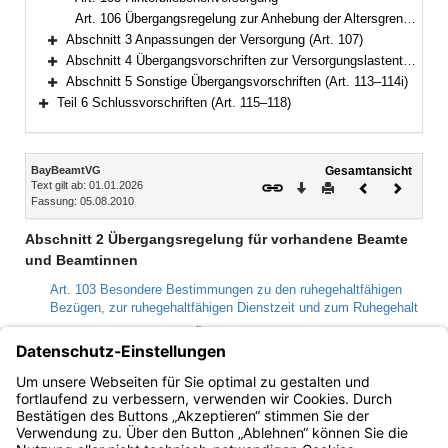
Art. 106 Übergangsregelung zur Anhebung der Altersgrenzen
Abschnitt 3 Anpassungen der Versorgung (Art. 107)
Bereich erweitern
Abschnitt 4 Übergangsvorschriften zur Versorgungslastenteilung (Art. 108–112)
Bereich erweitern
Abschnitt 5 Sonstige Übergangsvorschriften (Art. 113–114i)
Bereich erweitern
Teil 6 Schlussvorschriften (Art. 115–118)
Bereich erweitern
Inhalt
BayBeamtVG
Gesamtansicht
Text gilt ab: 01.01.2026
Download
Drucken
Vorheriges
Nächste
Fassung: 05.08.2010
Dokument
Dokume
Abschnitt 2 Übergangsregelung für vorhandene Beamte
und Beamtinnen
Art. 103 Besondere Bestimmungen zu den ruhegehaltfähigen
Bezügen, zur ruhegehaltfähigen Dienstzeit und zum Ruhegehalt
Art. 104 Ruhegehalt und Übergangsgeld auf Grund von
Übergangsregelungen im Besoldungsrecht
Art. 105 Hinterbliebenenversorgung
Art. 106 Übergangsregelung zur Anhebung der Altersgrenzen