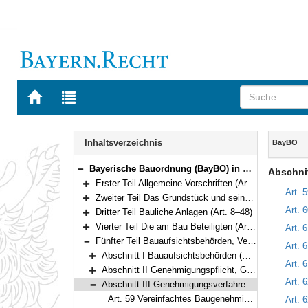
Zur
Zur
Startseite
Trefferliste
von
der
Navigation
BAYERN.RECHT
letzten
Inhalt
Inhaltsverzeichnis
BayBO
Suche
Bayerische Bauordnung (BayBO) in der Fassung der Bekanntmachung vom 14. August 2007 (GVBl. S. 588) BayRS 2132-1-B (Art. 1–84)
Abschni
Bereich reduzieren
Erster Teil Allgemeine Vorschriften (Art. 1–3)
Bereich erweitern
Art. 
Zweiter Teil Das Grundstück und seine Bebauung (Art. 4–7)
Bereich erweitern
Art. 
Dritter Teil Bauliche Anlagen (Art. 8–48)
Bereich erweitern
Vierter Teil Die am Bau Beteiligten (Art. 49–52)
Art. 
Bereich erweitern
Fünfter Teil Bauaufsichtsbehörden, Verfahren (Art. 53–78)
Art. 
Bereich reduzieren
Abschnitt I Bauaufsichtsbehörden (Art. 53–54)
Art. 
Bereich erweitern
Abschnitt II Genehmigungspflicht, Genehmigungsfreiheit (Art. 55–58)
Bereich erweitern
Art. 
Abschnitt III Genehmigungsverfahren (Art. 59–73a)
Bereich reduzieren
Art. 59 Vereinfachtes Baugenehmigungsverfahren
Art. 