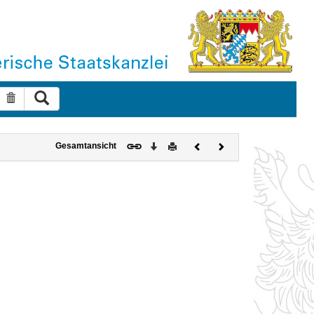
Suche ausführen
Suche zurücksetzen
Download
Drucken
Vorheriges
Nächstes
Gesamtansicht
Dokument
Dokument