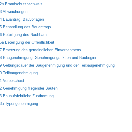
62b Brandschutznachweis
63 Abweichungen
64 Bauantrag, Bauvorlagen
65 Behandlung des Bauantrags
66 Beteiligung des Nachbarn
6a Beteiligung der Öffentlichkeit
67 Ersetzung des gemeindlichen Einvernehmens
68 Baugenehmigung, Genehmigungsfiktion und Baubeginn
69 Geltungsdauer der Baugenehmigung und der Teilbaugenehmigung
70 Teilbaugenehmigung
71 Vorbescheid
72 Genehmigung fliegender Bauten
73 Bauaufsichtliche Zustimmung
73a Typengenehmigung