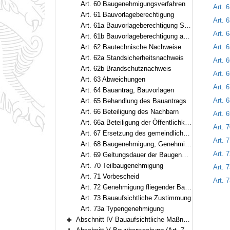
Art. 60 Baugenehmigungsverfahren
Art. 
Art. 61 Bauvorlageberechtigung
Art. 
Art. 61a Bauvorlageberechtigung Staatsangehöriger anderer Mitgliedstaaten
Art. 
Art. 61b Bauvorlageberechtigung auswärtiger Dienstleister
Art. 62 Bautechnische Nachweise
Art. 
Art. 62a Standsicherheitsnachweis
Art. 
Art. 62b Brandschutznachweis
Art. 6
Art. 63 Abweichungen
Art. 
Art. 64 Bauantrag, Bauvorlagen
Art. 
Art. 65 Behandlung des Bauantrags
Art. 66 Beteiligung des Nachbarn
Art. 
Art. 66a Beteiligung der Öffentlichkeit
Art. 
Art. 67 Ersetzung des gemeindlichen Einvernehmens
Art. 
Art. 68 Baugenehmigung, Genehmigungsfiktion und Baubeginn
Art. 
Art. 69 Geltungsdauer der Baugenehmigung und der Teilbaugenehmigung
Art. 70 Teilbaugenehmigung
Art. 
Art. 71 Vorbescheid
Art. 
Art. 72 Genehmigung fliegender Bauten
Art. 73 Bauaufsichtliche Zustimmung
Art. 73a Typengenehmigung
Abschnitt IV Bauaufsichtliche Maßnahmen (Art. 74–76)
Bereich erweitern