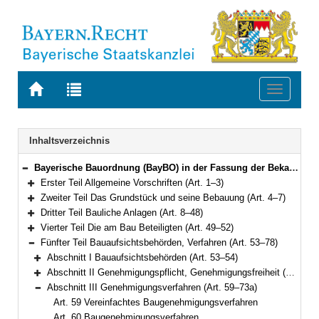
Zur
Zur
Toggle
Startseite
Trefferliste
navigati
von
der
BAYERN.RECHT
letzten
Navigation
Inhaltsverzeichnis
Suche
Bayerische Bauordnung (BayBO) in der Fassung der Bekanntmachung vom 14. August 2007 (GVBl. S. 588) BayRS 2132-1-B (Art. 1–84)
Bereich reduzieren
Erster Teil Allgemeine Vorschriften (Art. 1–3)
Bereich erweitern
Zweiter Teil Das Grundstück und seine Bebauung (Art. 4–7)
Bereich erweitern
Dritter Teil Bauliche Anlagen (Art. 8–48)
Bereich erweitern
Vierter Teil Die am Bau Beteiligten (Art. 49–52)
Bereich erweitern
Fünfter Teil Bauaufsichtsbehörden, Verfahren (Art. 53–78)
Bereich reduzieren
Abschnitt I Bauaufsichtsbehörden (Art. 53–54)
Bereich erweitern
Abschnitt II Genehmigungspflicht, Genehmigungsfreiheit (Art. 55–58)
Bereich erweitern
Abschnitt III Genehmigungsverfahren (Art. 59–73a)
Bereich reduzieren
Art. 59 Vereinfachtes Baugenehmigungsverfahren
Art. 60 Baugenehmigungsverfahren