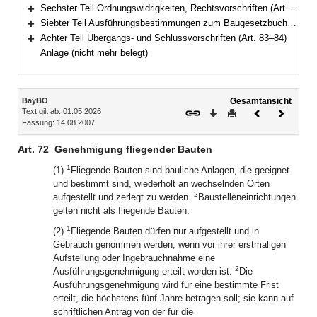
Bereich erweitern
Sechster Teil Ordnungswidrigkeiten, Rechtsvorschriften (Art. 79–81a)
Bereich erweitern
Siebter Teil Ausführungsbestimmungen zum Baugesetzbuch (Art. 82–82c)
Bereich erweitern
Achter Teil Übergangs- und Schlussvorschriften (Art. 83–84)
Bereich erweitern
Anlage (nicht mehr belegt)
Inhalt
BayBO
Gesamtansicht
Text gilt ab: 01.05.2026
Download
Drucken
Vorheriges
Nächste
Fassung: 14.08.2007
Dokument
Dokume
Art. 72
Genehmigung fliegender Bauten
1
(1)
Fliegende Bauten sind bauliche Anlagen, die geeignet
und bestimmt sind, wiederholt an wechselnden Orten
2
aufgestellt und zerlegt zu werden.
Baustelleneinrichtungen
gelten nicht als fliegende Bauten.
1
(2)
Fliegende Bauten dürfen nur aufgestellt und in
Gebrauch genommen werden, wenn vor ihrer erstmaligen
Aufstellung oder Ingebrauchnahme eine
2
Ausführungsgenehmigung erteilt worden ist.
Die
Ausführungsgenehmigung wird für eine bestimmte Frist
erteilt, die höchstens fünf Jahre betragen soll; sie kann auf
schriftlichen Antrag von der für die