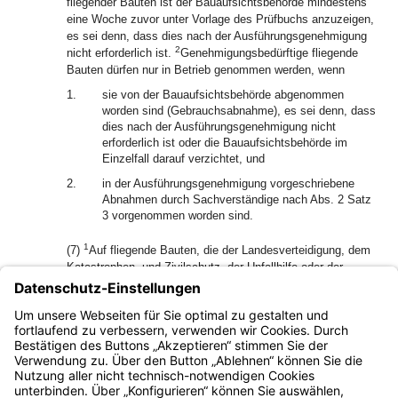
fliegender Bauten ist der Bauaufsichtsbehörde mindestens
eine Woche zuvor unter Vorlage des Prüfbuchs anzuzeigen,
es sei denn, dass dies nach der Ausführungsgenehmigung
2
nicht erforderlich ist.
Genehmigungsbedürftige fliegende
Bauten dürfen nur in Betrieb genommen werden, wenn
1.
sie von der Bauaufsichtsbehörde abgenommen
worden sind (Gebrauchsabnahme), es sei denn, dass
dies nach der Ausführungsgenehmigung nicht
erforderlich ist oder die Bauaufsichtsbehörde im
Einzelfall darauf verzichtet, und
2.
in der Ausführungsgenehmigung vorgeschriebene
Abnahmen durch Sachverständige nach Abs. 2 Satz
3 vorgenommen worden sind.
1
(7)
Auf fliegende Bauten, die der Landesverteidigung, dem
Katastrophen- und Zivilschutz, der Unfallhilfe oder der
Erprobung oder Herstellung von Verteidigungsgütern oder
verteidigungsrelevanten Technologien der Luft- und
Raumfahrt dienen, finden die Abs. 1 bis 6 und Art. 73 keine
2
Anwendung.
Sie bedürfen auch keiner Baugenehmigung.
Bayern.de