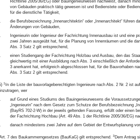
Richtlinie 2005/36/EG) oder Bauingenieurwesen nachweist, danach min
von Gebäuden praktisch tätig gewesen ist und Bedienstete oder Bedienst
für die dienstliche Tätigkeit,
.
die Berufsbezeichnung „Innenarchitektin“ oder „Innenarchitekt“ führen d
Änderungen von Gebäuden,
.
Ingenieurin oder Ingenieur der Fachrichtung Innenausbau ist und eine pr
zwei Jahren ausgeübt hat, für die Planung von Innenräumen und die d
Abs. 3 Satz 2 gilt entsprechend,
.
einen Studiengang der Fachrichtung Holzbau und Ausbau, den das Staa
gleichwertig mit einer Ausbildung nach Abs. 3 einschließlich der Anfor
3 anerkannt hat, erfolgreich abgeschlossen hat, für die Bauvorhaben nac
Abs. 3 Satz 2 gilt entsprechend.
1
5)
In die Liste der bauvorlageberechtigten Ingenieure nach Abs. 2 Nr. 2 ist
inzutragen, wer
.
auf Grund eines Studiums des Bauingenieurwesens die Voraussetzungen
„Ingenieurin“ nach dem Gesetz zum Schutze der Berufsbezeichnung „Inge
(BayRS 702-2-W) in der jeweils geltenden Fassung, erfüllt oder einen 
der Fachrichtung Hochbau (Art. 49 Abs. 1 der Richtlinie 2005/36/EG) n
.
danach mindestens zwei Jahre auf dem Gebiet der Entwurfsplanung von
3
Art. 7 des Baukammerngesetzes (BauKaG) gilt entsprechend.
Dem Antrag si