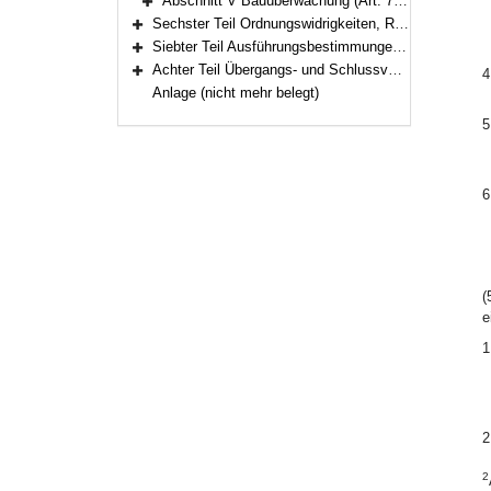
Abschnitt V Bauüberwachung (Art. 77–78)
Bereich erweitern
Sechster Teil Ordnungswidrigkeiten, Rechtsvorschriften (Art. 79–81a)
Bereich erweitern
Siebter Teil Ausführungsbestimmungen zum Baugesetzbuch (Art. 82–82c)
Bereich erweitern
Achter Teil Übergangs- und Schlussvorschriften (Art. 83–84)
4
Bereich erweitern
Anlage (nicht mehr belegt)
5
6
(
e
1
2
2