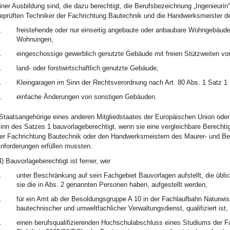
iner Ausbildung sind, die dazu berechtigt, die Berufsbezeichnung „Ingenieurin“ 
eprüften Techniker der Fachrichtung Bautechnik und die Handwerksmeister d
.
freistehende oder nur einseitig angebaute oder anbaubare Wohngebäude 
Wohnungen,
.
eingeschossige gewerblich genutzte Gebäude mit freien Stützweiten vo
.
land- oder forstwirtschaftlich genutzte Gebäude,
.
Kleingaragen im Sinn der Rechtsverordnung nach Art. 80 Abs. 1 Satz 1 N
.
einfache Änderungen von sonstigen Gebäuden.
Staatsangehörige eines anderen Mitgliedstaates der Europäischen Union oder
inn des Satzes 1 bauvorlageberechtigt, wenn sie eine vergleichbare Berechtig
er Fachrichtung Bautechnik oder den Handwerksmeistern des Maurer- und Be
nforderungen erfüllen mussten.
4) Bauvorlageberechtigt ist ferner, wer
.
unter Beschränkung auf sein Fachgebiet Bauvorlagen aufstellt, die übli
sie die in Abs. 2 genannten Personen haben, aufgestellt werden,
.
für ein Amt ab der Besoldungsgruppe A 10 in der Fachlaufbahn Naturwi
bautechnischer und umweltfachlicher Verwaltungsdienst, qualifiziert ist, 
.
einen berufsqualifizierenden Hochschulabschluss eines Studiums der Fac