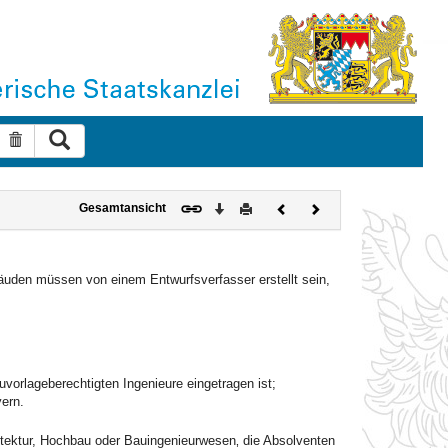
Suche ausführen
Suche zurücksetzen
Download
Drucken
Vorheriges
Nächstes
Gesamtansicht
Dokument
Dokument
bäuden müssen von einem Entwurfsverfasser erstellt sein,
vorlageberechtigten Ingenieure eingetragen ist;
ern.
itektur, Hochbau oder Bauingenieurwesen‚ die Absolventen