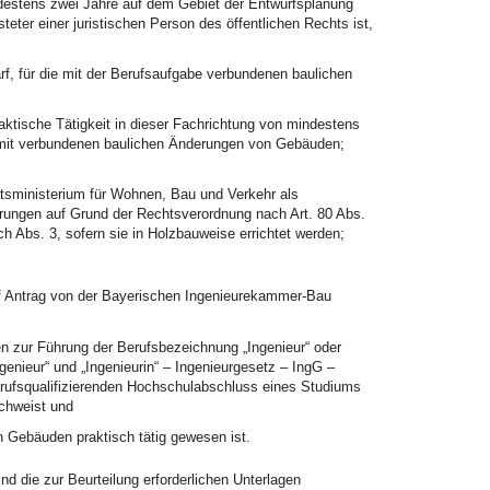
destens zwei Jahre auf dem Gebiet der Entwurfsplanung
eter einer juristischen Person des öffentlichen Rechts ist,
arf, für die mit der Berufsaufgabe verbundenen baulichen
aktische Tätigkeit in dieser Fachrichtung von mindestens
amit verbundenen baulichen Änderungen von Gebäuden;
tsministerium für Wohnen, Bau und Verkehr als
derungen auf Grund der Rechtsverordnung nach Art. 80 Abs.
h Abs. 3, sofern sie in Holzbauweise errichtet werden;
 auf Antrag von der Bayerischen Ingenieurekammer-Bau
 zur Führung der Berufsbezeichnung „Ingenieur“ oder
nieur“ und „Ingenieurin“ – Ingenieurgesetz – IngG –
berufsqualifizierenden Hochschulabschluss eines Studiums
achweist und
 Gebäuden praktisch tätig gewesen ist.
nd die zur Beurteilung erforderlichen Unterlagen