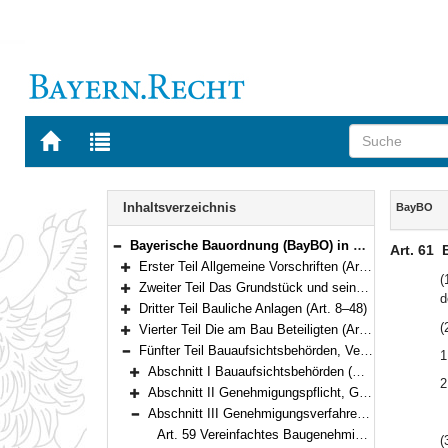
Zur
Zur
Startseite
Trefferliste
von
der
Navigation
BAYERN.RECHT
letzten
Inhalt
Inhaltsverzeichnis
BayBO
Suche
Bayerische Bauordnung (BayBO) in der Fassung der Bekanntmachung vom 14. August 2007 (GVBl. S. 588) BayRS 2132-1-B (Art. 1–84)
Art. 61
Bereich reduzieren
Erster Teil Allgemeine Vorschriften (Art. 1–3)
Bereich erweitern
(
Zweiter Teil Das Grundstück und seine Bebauung (Art. 4–7)
d
Bereich erweitern
Dritter Teil Bauliche Anlagen (Art. 8–48)
Bereich erweitern
(
Vierter Teil Die am Bau Beteiligten (Art. 49–52)
Bereich erweitern
Fünfter Teil Bauaufsichtsbehörden, Verfahren (Art. 53–78)
1
Bereich reduzieren
Abschnitt I Bauaufsichtsbehörden (Art. 53–54)
2
Bereich erweitern
Abschnitt II Genehmigungspflicht, Genehmigungsfreiheit (Art. 55–58)
Bereich erweitern
Abschnitt III Genehmigungsverfahren (Art. 59–73a)
Bereich reduzieren
Art. 59 Vereinfachtes Baugenehmigungsverfahren
(