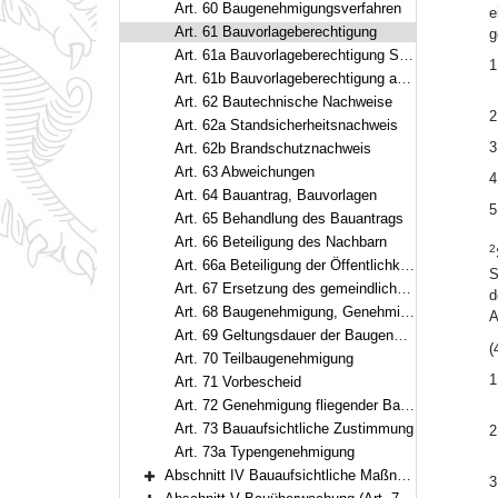
Art. 60 Baugenehmigungsverfahren
e
Art. 61 Bauvorlageberechtigung
g
Art. 61a Bauvorlageberechtigung Staatsangehöriger anderer Mitgliedstaaten
1
Art. 61b Bauvorlageberechtigung auswärtiger Dienstleister
Art. 62 Bautechnische Nachweise
2
Art. 62a Standsicherheitsnachweis
3
Art. 62b Brandschutznachweis
Art. 63 Abweichungen
4
Art. 64 Bauantrag, Bauvorlagen
5
Art. 65 Behandlung des Bauantrags
Art. 66 Beteiligung des Nachbarn
2
Art. 66a Beteiligung der Öffentlichkeit
S
Art. 67 Ersetzung des gemeindlichen Einvernehmens
d
Art. 68 Baugenehmigung, Genehmigungsfiktion und Baubeginn
A
Art. 69 Geltungsdauer der Baugenehmigung und der Teilbaugenehmigung
(
Art. 70 Teilbaugenehmigung
1
Art. 71 Vorbescheid
Art. 72 Genehmigung fliegender Bauten
Art. 73 Bauaufsichtliche Zustimmung
2
Art. 73a Typengenehmigung
Abschnitt IV Bauaufsichtliche Maßnahmen (Art. 74–76)
3
Bereich erweitern