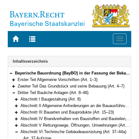
Zur
Zur
Toggle
Startseite
Trefferliste
navigati
von
der
BAYERN.RECHT
letzten
Navigation
Inhaltsverzeichnis
Suche
Bayerische Bauordnung (BayBO) in der Fassung der Bekanntmachung vom 14. August 2007 (GVBl. S. 588) BayRS 2132-1-B (Art. 1–84)
Bereich reduzieren
Erster Teil Allgemeine Vorschriften (Art. 1–3)
Bereich erweitern
Zweiter Teil Das Grundstück und seine Bebauung (Art. 4–7)
Bereich erweitern
Dritter Teil Bauliche Anlagen (Art. 8–48)
Bereich reduzieren
Abschnitt I Baugestaltung (Art. 8)
Bereich erweitern
Abschnitt II Allgemeine Anforderungen an die Bauausführung (Art. 9–14)
Bereich erweitern
Abschnitt III Bauarten und Bauprodukte (Art. 15–23)
Bereich erweitern
Abschnitt IV Brandverhalten von Baustoffen und Bauteilen; Wände, Decken, Dächer (Art. 24–30)
Bereich erweitern
Abschnitt V Rettungswege, Öffnungen, Umwehrungen (Art. 31–36)
Bereich erweitern
Abschnitt VI Technische Gebäudeausrüstung (Art. 37–44a)
Bereich reduzieren
Art. 37 Aufzüge