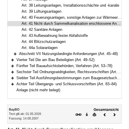
Art. 38 Leitungsanlagen, Installationsschächte und -kanäle
Art. 39 Lüftungsanlagen
Art. 40 Feuerungsanlagen, sonstige Anlagen zur Wärmeerzeugung, Brennstoffversorgung
Art. 41 Nicht durch Sammelkanalisation erschlossene Anwesen
Art. 42 Sanitäre Anlagen
Art. 43 Aufbewahrung fester Abfallstoffe
Art. 44 Blitzschutzanlagen
Art. 44a Solaranlagen
Abschnitt VII Nutzungsbedingte Anforderungen (Art. 45–48)
Bereich erweitern
Vierter Teil Die am Bau Beteiligten (Art. 49–52)
Bereich erweitern
Fünfter Teil Bauaufsichtsbehörden, Verfahren (Art. 53–78)
Bereich erweitern
Sechster Teil Ordnungswidrigkeiten, Rechtsvorschriften (Art. 79–81a)
Bereich erweitern
Siebter Teil Ausführungsbestimmungen zum Baugesetzbuch (Art. 82–82c)
Bereich erweitern
Achter Teil Übergangs- und Schlussvorschriften (Art. 83–84)
Bereich erweitern
Anlage (nicht mehr belegt)
Inhalt
BayBO
Gesamtansicht
Text gilt ab: 01.05.2026
Download
Drucken
Vorheriges
Nächste
Fassung: 14.08.2007
Dokument
Dokume