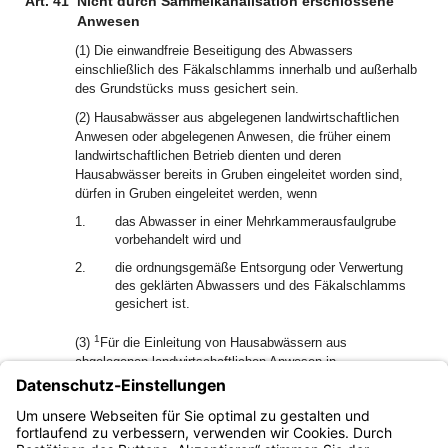
Art. 41
Nicht durch Sammelkanalisation erschlossene
Anwesen
(1) Die einwandfreie Beseitigung des Abwassers
einschließlich des Fäkalschlamms innerhalb und außerhalb
des Grundstücks muss gesichert sein.
(2) Hausabwässer aus abgelegenen landwirtschaftlichen
Anwesen oder abgelegenen Anwesen, die früher einem
landwirtschaftlichen Betrieb dienten und deren
Hausabwässer bereits in Gruben eingeleitet worden sind,
dürfen in Gruben eingeleitet werden, wenn
1.
das Abwasser in einer Mehrkammerausfaulgrube
vorbehandelt wird und
2.
die ordnungsgemäße Entsorgung oder Verwertung
des geklärten Abwassers und des Fäkalschlamms
gesichert ist.
1
(3)
Für die Einleitung von Hausabwässern aus
abgelegenen landwirtschaftlichen Anwesen in
2
Biogasanlagen gilt Abs. 2 entsprechend.
Die
Vorbehandlung in einer Mehrkammerausfaulgrube ist nicht
erforderlich, wenn durch den Betrieb der Biogasanlage eine
gleichwertige Hygienisierung sichergestellt ist.