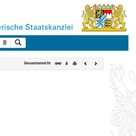
Suche ausführen
Suche zurücksetzen
Download
Drucken
Vorheriges
Nächstes
Gesamtansicht
Dokument
Dokument