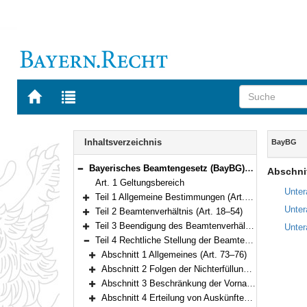
Zur
Zur
Startseite
Trefferliste
von
der
Navigation
BAYERN.RECHT
letzten
Inhalt
Inhaltsverzeichnis
BayBG
Suche
Bayerisches Beamtengesetz (BayBG) Vom 29. Juli 2008 (GVBl. S. 500) BayRS 2030-1-1-F (Art. 1–147)
Abschnit
Bereich reduzieren
Art. 1 Geltungsbereich
Unter
Teil 1 Allgemeine Bestimmungen (Art. 2–17)
Bereich erweitern
Unter
Teil 2 Beamtenverhältnis (Art. 18–54)
Bereich erweitern
Teil 3 Beendigung des Beamtenverhältnisses (Art. 55–72)
Unter
Bereich erweitern
Teil 4 Rechtliche Stellung der Beamten und Beamtinnen (Art. 73–111)
Bereich reduzieren
Abschnitt 1 Allgemeines (Art. 73–76)
Bereich erweitern
Abschnitt 2 Folgen der Nichterfüllung von Pflichten (Art. 77–78)
Bereich erweitern
Abschnitt 3 Beschränkung der Vornahme von Amtshandlungen (Art. 79)
Bereich erweitern
Abschnitt 4 Erteilung von Auskünften (Art. 80)
Bereich erweitern