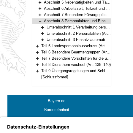
Abschnitt 5 Nebentätigkeiten und Tätigkeiten von Ruhestandsbeamten und Ruhestandsbeamtinnen sowie früheren Beamten und Beamtinnen mit Versorgungsbezügen (Art. 81–86)
Bereich erweitern
Abschnitt 6 Arbeitszeit, Teilzeit und Beurlaubung (Art. 87–95)
Bereich erweitern
Abschnitt 7 Besondere Fürsorgepflichten (Art. 96–101)
Bereich erweitern
Abschnitt 8 Personalakten und Einsatz automatisierter Verfahren (Art. 102–111)
Bereich reduzieren
Unterabschnitt 1 Verarbeitung personenbezogener Daten (Art. 102–103a)
Bereich erweitern
Unterabschnitt 2 Personalakten (Art. 104–110)
Bereich erweitern
Unterabschnitt 3 Einsatz automatisierter Verfahren (Art. 111)
Bereich erweitern
Teil 5 Landespersonalausschuss (Art. 112–120)
Bereich erweitern
Teil 6 Besondere Beamtengruppen (Art. 121–134)
Bereich erweitern
Teil 7 Besondere Vorschriften für die unter der Aufsicht des Staates stehenden Körperschaften, Anstalten und Stiftungen des öffentlichen Rechts (Art. 135–137)
Bereich erweitern
Teil 8 Dienstherrnwechsel (Art. 138–140)
Bereich erweitern
Teil 9 Übergangsregelungen und Schlussvorschriften (Art. 141–147)
Bereich erweitern
[Schlussformel]
Bayern.de
Barrierefreiheit