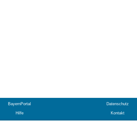
BayernPortal
Datenschutz
Hilfe
Kontakt