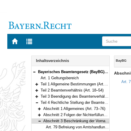
Zur
Zur
Startseite
Trefferliste
von
der
Navigation
BAYERN.RECHT
letzten
Inhalt
Inhaltsverzeichnis
BayBG
Suche
Bayerisches Beamtengesetz (BayBG) Vom 29. Juli 2008 (GVBl. S. 500) BayRS 2030-1-1-F (Art. 1–147)
Abschni
Bereich reduzieren
Art. 1 Geltungsbereich
Art. 
Teil 1 Allgemeine Bestimmungen (Art. 2–17)
Bereich erweitern
Teil 2 Beamtenverhältnis (Art. 18–54)
Bereich erweitern
Teil 3 Beendigung des Beamtenverhältnisses (Art. 55–72)
Bereich erweitern
Teil 4 Rechtliche Stellung der Beamten und Beamtinnen (Art. 73–111)
Bereich reduzieren
Abschnitt 1 Allgemeines (Art. 73–76)
Bereich erweitern
Abschnitt 2 Folgen der Nichterfüllung von Pflichten (Art. 77–78)
Bereich erweitern
Abschnitt 3 Beschränkung der Vornahme von Amtshandlungen (Art. 79)
Bereich reduzieren
Art. 79 Befreiung von Amtshandlungen