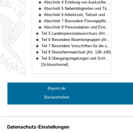
Abschnitt 4 Erteilung von Auskünften (Art. 80)
Bereich erweitern
Abschnitt 5 Nebentätigkeiten und Tätigkeiten von Ruhestandsbeamten und Ruhestandsbeamtinnen sowie früheren Beamten und Beamtinnen mit Versorgungsbezügen (Art. 81–86)
Bereich erweitern
Abschnitt 6 Arbeitszeit, Teilzeit und Beurlaubung (Art. 87–95)
Bereich erweitern
Abschnitt 7 Besondere Fürsorgepflichten (Art. 96–101)
Bereich erweitern
Abschnitt 8 Personalakten und Einsatz automatisierter Verfahren (Art. 102–111)
Bereich erweitern
Teil 5 Landespersonalausschuss (Art. 112–120)
Bereich erweitern
Teil 6 Besondere Beamtengruppen (Art. 121–134)
Bereich erweitern
Teil 7 Besondere Vorschriften für die unter der Aufsicht des Staates stehenden Körperschaften, Anstalten und Stiftungen des öffentlichen Rechts (Art. 135–137)
Bereich erweitern
Teil 8 Dienstherrnwechsel (Art. 138–140)
Bereich erweitern
Teil 9 Übergangsregelungen und Schlussvorschriften (Art. 141–147)
Bereich erweitern
[Schlussformel]
Bayern.de
Barrierefreiheit