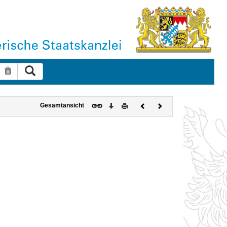
Suche ausführen
Suche zurücksetzen
Download
Drucken
Vorheriges
Nächstes
Gesamtansicht
Dokument
Dokument