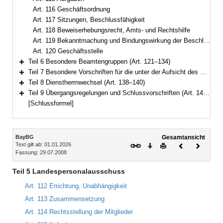
Art. 116 Geschäftsordnung
Art. 117 Sitzungen, Beschlussfähigkeit
Art. 118 Beweiserhebungsrecht, Amts- und Rechtshilfe
Art. 119 Bekanntmachung und Bindungswirkung der Beschlüsse
Art. 120 Geschäftsstelle
Teil 6 Besondere Beamtengruppen (Art. 121–134)
Bereich erweitern
Teil 7 Besondere Vorschriften für die unter der Aufsicht des Staates stehenden Körperschaften, Anstalten und Stiftungen des öffentlichen Rechts (Art. 135–137)
Bereich erweitern
Teil 8 Dienstherrnwechsel (Art. 138–140)
Bereich erweitern
Teil 9 Übergangsregelungen und Schlussvorschriften (Art. 141–147)
Bereich erweitern
[Schlussformel]
Inhalt
BayBG
Gesamtansicht
Text gilt ab: 01.01.2026
Download
Drucken
Vorheriges
Nächste
Fassung: 29.07.2008
Dokument
Dokume
Teil 5 Landespersonalausschuss
Art. 112 Errichtung, Unabhängigkeit
Art. 113 Zusammensetzung
Art. 114 Rechtsstellung der Mitglieder