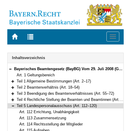
Zur
Zur
Toggle
Startseite
Trefferliste
navigati
von
der
BAYERN.RECHT
letzten
Navigation
Inhaltsverzeichnis
Suche
Bayerisches Beamtengesetz (BayBG) Vom 29. Juli 2008 (GVBl. S. 500) BayRS 2030-1-1-F (Art. 1–147)
Bereich reduzieren
Art. 1 Geltungsbereich
Teil 1 Allgemeine Bestimmungen (Art. 2–17)
Bereich erweitern
Teil 2 Beamtenverhältnis (Art. 18–54)
Bereich erweitern
Teil 3 Beendigung des Beamtenverhältnisses (Art. 55–72)
Bereich erweitern
Teil 4 Rechtliche Stellung der Beamten und Beamtinnen (Art. 73–111)
Bereich erweitern
Teil 5 Landespersonalausschuss (Art. 112–120)
Bereich reduzieren
Art. 112 Errichtung, Unabhängigkeit
Art. 113 Zusammensetzung
Art. 114 Rechtsstellung der Mitglieder
Art. 115 Aufgaben