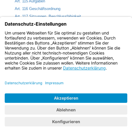
Art. 115 Aufgaben
Art. 116 Geschäftsordnung
Art. 117 Sitzungen, Beschlussfähigkeit
Art. 118 Beweiserhebungsrecht, Amts- und Rechtshilfe
Art. 119 Bekanntmachung und Bindungswirkung der Beschlüsse
Art. 120 Geschäftsstelle
Bayern.de
BayernPortal
Datenschutz
Impressum
Barrierefreiheit
Hilfe
Kontakt
Kontrastwechsel
Schriftgröße