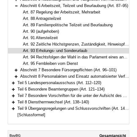
Bereich erweitern
Abschnitt 6 Arbeitszeit, Teilzeit und Beurlaubung (Art. 87–95)
Bereich reduzieren
Art. 87 Regelung der Arbeitszeit, Mehrarbeit
Art. 88 Antragsteilzeit
Art. 89 Familienpolitische Teilzeit und Beurlaubung
Art. 90 (aufgehoben)
Art. 91 Altersteilzeit
Art. 92 Zeitliche Höchstgrenzen, Zuständigkeit, Hinweispflicht
Art. 93 Erholungs- und Sonderurlaub
Art. 94 Rechtsfolgen der Wahl in das Parlament eines anderen Landes
Art. 95 Fernbleiben vom Dienst
Abschnitt 7 Besondere Fürsorgepflichten (Art. 96–101)
Bereich erweitern
Abschnitt 8 Personalakten und Einsatz automatisierter Verfahren (Art. 102–111)
Bereich erweitern
Teil 5 Landespersonalausschuss (Art. 112–120)
Bereich erweitern
Teil 6 Besondere Beamtengruppen (Art. 121–134)
Bereich erweitern
Teil 7 Besondere Vorschriften für die unter der Aufsicht des Staates stehenden Körperschaften, Anstalten und Stiftungen des öffentlichen Rechts (Art. 135–137)
Bereich erweitern
Teil 8 Dienstherrnwechsel (Art. 138–140)
Bereich erweitern
Teil 9 Übergangsregelungen und Schlussvorschriften (Art. 141–147)
Bereich erweitern
[Schlussformel]
Inhalt
BayBG
Gesamtansicht