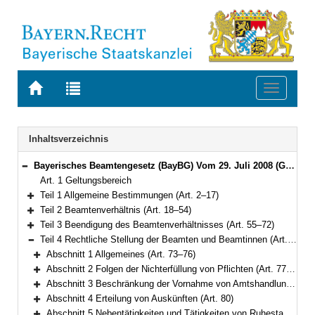
Zur
Zur
Toggle
Startseite
Trefferliste
navigati
von
der
BAYERN.RECHT
letzten
Navigation
Inhaltsverzeichnis
Suche
Bayerisches Beamtengesetz (BayBG) Vom 29. Juli 2008 (GVBl. S. 500) BayRS 2030-1-1-F (Art. 1–147)
Bereich reduzieren
Art. 1 Geltungsbereich
Teil 1 Allgemeine Bestimmungen (Art. 2–17)
Bereich erweitern
Teil 2 Beamtenverhältnis (Art. 18–54)
Bereich erweitern
Teil 3 Beendigung des Beamtenverhältnisses (Art. 55–72)
Bereich erweitern
Teil 4 Rechtliche Stellung der Beamten und Beamtinnen (Art. 73–111)
Bereich reduzieren
Abschnitt 1 Allgemeines (Art. 73–76)
Bereich erweitern
Abschnitt 2 Folgen der Nichterfüllung von Pflichten (Art. 77–78)
Bereich erweitern
Abschnitt 3 Beschränkung der Vornahme von Amtshandlungen (Art. 79)
Bereich erweitern
Abschnitt 4 Erteilung von Auskünften (Art. 80)
Bereich erweitern
Abschnitt 5 Nebentätigkeiten und Tätigkeiten von Ruhestandsbeamten und Ruhestandsbeamtinnen sowie früheren Beamten und Beamtinnen mit Versorgungsbezügen (Art. 81–86)