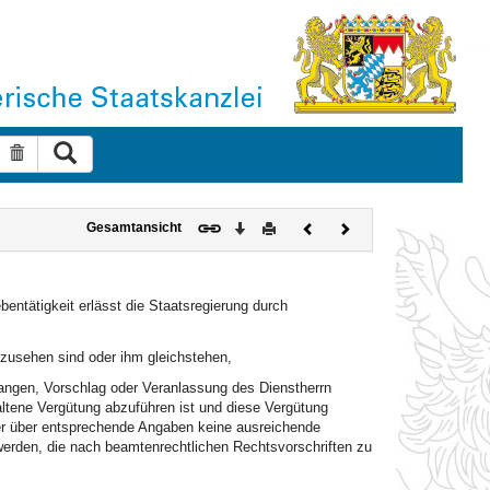
Suche ausführen
Suche zurücksetzen
Download
Drucken
Vorheriges
Nächstes
Gesamtansicht
Dokument
Dokument
bentätigkeit erlässt die Staatsregierung durch
anzusehen sind oder ihm gleichstehen,
rlangen, Vorschlag oder Veranlassung des Dienstherrn
ltene Vergütung abzuführen ist und diese Vergütung
er über entsprechende Angaben keine ausreichende
erden, die nach beamtenrechtlichen Rechtsvorschriften zu