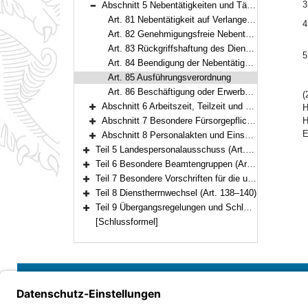
3
Abschnitt 5 Nebentätigkeiten und Tätigkeiten von Ruhestandsbeamten und Ruhestandsbeamtinnen sowie früheren Beamten und Beamtinnen mit Versorgungsbezügen (Art. 81–86)
Bereich reduzieren
Art. 81 Nebentätigkeit auf Verlangen des Dienstherrn, Genehmigungspflicht
4
Art. 82 Genehmigungsfreie Nebentätigkeit
Art. 83 Rückgriffshaftung des Dienstherrn
5
Art. 84 Beendigung der Nebentätigkeit im öffentlichen Dienst
Art. 85 Ausführungsverordnung
Art. 86 Beschäftigung oder Erwerbstätigkeit von Ruhestandsbeamten und Ruhestandsbeamtinnen sowie früheren Beamten und Beamtinnen mit Versorgungsbezügen
(
Abschnitt 6 Arbeitszeit, Teilzeit und Beurlaubung (Art. 87–95)
H
Bereich erweitern
Abschnitt 7 Besondere Fürsorgepflichten (Art. 96–101)
H
Bereich erweitern
E
Abschnitt 8 Personalakten und Einsatz automatisierter Verfahren (Art. 102–111)
Bereich erweitern
Teil 5 Landespersonalausschuss (Art. 112–120)
Bereich erweitern
Teil 6 Besondere Beamtengruppen (Art. 121–134)
Bereich erweitern
Teil 7 Besondere Vorschriften für die unter der Aufsicht des Staates stehenden Körperschaften, Anstalten und Stiftungen des öffentlichen Rechts (Art. 135–137)
Bereich erweitern
Teil 8 Dienstherrnwechsel (Art. 138–140)
Bereich erweitern
Teil 9 Übergangsregelungen und Schlussvorschriften (Art. 141–147)
Bereich erweitern
[Schlussformel]
Bayern.de
Barrierefreiheit