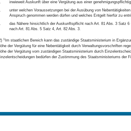
.
inwieweit Auskunft über eine Vergütung aus einer genehmigungspflichtige
.
unter welchen Voraussetzungen bei der Ausübung von Nebentätigkeiten E
Anspruch genommen werden dürfen und welches Entgelt hierfür zu entric
.
das Nähere hinsichtlich der Auskunftspflicht nach Art. 81 Abs. 3 Satz 6
nach Art. 81 Abs. 5 Satz 4, Art. 82 Abs. 3.
1
2)
Im staatlichen Bereich kann das zuständige Staatsministerium in Ergänzu
öhe der Vergütung für eine Nebentätigkeit durch Verwaltungsvorschriften rege
öhe der Vergütung vom zuständigen Staatsministerium durch Einzelentsche
inzelentscheidungen bedürfen der Zustimmung des Staatsministeriums der Fi
BayernPortal
Datenschutz
Hilfe
Kontakt