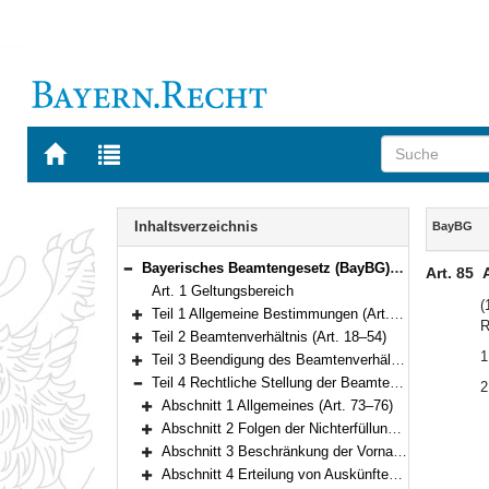
Zur
Zur
Startseite
Trefferliste
von
der
Navigation
BAYERN.RECHT
letzten
Inhalt
Inhaltsverzeichnis
BayBG
Suche
Bayerisches Beamtengesetz (BayBG) Vom 29. Juli 2008 (GVBl. S. 500) BayRS 2030-1-1-F (Art. 1–147)
Art. 85
Bereich reduzieren
Art. 1 Geltungsbereich
(
Teil 1 Allgemeine Bestimmungen (Art. 2–17)
R
Bereich erweitern
Teil 2 Beamtenverhältnis (Art. 18–54)
Bereich erweitern
1
Teil 3 Beendigung des Beamtenverhältnisses (Art. 55–72)
Bereich erweitern
Teil 4 Rechtliche Stellung der Beamten und Beamtinnen (Art. 73–111)
2
Bereich reduzieren
Abschnitt 1 Allgemeines (Art. 73–76)
Bereich erweitern
Abschnitt 2 Folgen der Nichterfüllung von Pflichten (Art. 77–78)
Bereich erweitern
Abschnitt 3 Beschränkung der Vornahme von Amtshandlungen (Art. 79)
Bereich erweitern
Abschnitt 4 Erteilung von Auskünften (Art. 80)
Bereich erweitern