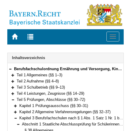
Zur
Zur
Toggle
Startseite
Trefferliste
navigati
von
der
BAYERN.RECHT
letzten
Navigation
Inhaltsverzeichnis
Suche
Berufsfachschulordnung Ernährung und Versorgung, Kinderpflege, Sozialpflege, Hotel- und Tourismusmanagement, Informatik und Fremdsprachenberufe (Berufsfachschulordnung – BFSO) Vom 25. Mai 2023 (GVBl. S. 257) BayRS 2236-4-1-9-K (§§ 1–75)
Bereich reduzieren
Teil 1 Allgemeines (§§ 1–3)
Bereich erweitern
Teil 2 Aufnahme (§§ 4–8)
Bereich erweitern
Teil 3 Schulbetrieb (§§ 9–13)
Bereich erweitern
Teil 4 Leistungen, Zeugnisse (§§ 14–29)
Bereich erweitern
Teil 5 Prüfungen, Abschlüsse (§§ 30–72)
Bereich reduzieren
Kapitel 1 Prüfungsausschuss (§§ 30–31)
Bereich erweitern
Kapitel 2 Allgemeine Verfahrensregelungen (§§ 32–37)
Bereich erweitern
Kapitel 3 Berufsfachschulen nach § 1 Abs. 1 Satz 1 Nr. 1 bis 5 (§§ 38–57)
Bereich reduzieren
Abschnitt 1 Staatliche Abschlussprüfung für Schülerinnen und Schüler öffentlicher und staatlich anerkannter Berufsfachschulen (§§ 38–51)
Bereich reduzieren
§ 38 Allgemeines