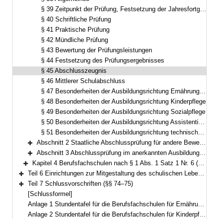
§ 39 Zeitpunkt der Prüfung, Festsetzung der Jahresfortgangsnoten und Ausschluss von der Abschlussprüfung
§ 40 Schriftliche Prüfung
§ 41 Praktische Prüfung
§ 42 Mündliche Prüfung
§ 43 Bewertung der Prüfungsleistungen
§ 44 Festsetzung des Prüfungsergebnisses
§ 45 Abschlusszeugnis
§ 46 Mittlerer Schulabschluss
§ 47 Besonderheiten der Ausbildungsrichtung Ernährung und Versorgung
§ 48 Besonderheiten der Ausbildungsrichtung Kinderpflege
§ 49 Besonderheiten der Ausbildungsrichtung Sozialpflege
§ 50 Besonderheiten der Ausbildungsrichtung Assistentinnen und Assistenten für Hotel- und Tourismusmanagement
§ 51 Besonderheiten der Ausbildungsrichtung technische Assistentinnen und Assistenten für Informatik
Abschnitt 2 Staatliche Abschlussprüfung für andere Bewerberinnen und Bewerber (§§ 52–55)
Bereich erweitern
Abschnitt 3 Abschlussprüfung im anerkannten Ausbildungsberuf Hauswirtschafterin oder Hauswirtschafter (§§ 56–57)
Bereich erweitern
Kapitel 4 Berufsfachschulen nach § 1 Abs. 1 Satz 1 Nr. 6 (§§ 58–72)
Bereich erweitern
Teil 6 Einrichtungen zur Mitgestaltung des schulischen Lebens (§ 73)
Bereich erweitern
Teil 7 Schlussvorschriften (§§ 74–75)
Bereich erweitern
[Schlussformel]
Anlage 1 Stundentafel für die Berufsfachschulen für Ernährung und Versorgung
Anlage 2 Stundentafel für die Berufsfachschulen für Kinderpflege