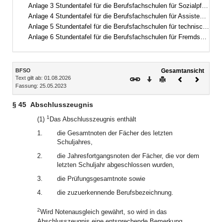
Anlage 3 Stundentafel für die Berufsfachschulen für Sozialpflege
Anlage 4 Stundentafel für die Berufsfachschulen für Assistenten für Hotel- und Tourismusmanagement
Anlage 5 Stundentafel für die Berufsfachschulen für technische Assistenten für Informatik
Anlage 6 Stundentafel für die Berufsfachschulen für Fremdsprachenberufe
Inhalt
BFSO
Gesamtansicht
Text gilt ab: 01.08.2026
Download
Drucken
Vorheriges
Nächste
Fassung: 25.05.2023
Dokument
Dokume
§ 45
Abschlusszeugnis
1
(1)
Das Abschlusszeugnis enthält
1.
die Gesamtnoten der Fächer des letzten
Schuljahres,
2.
die Jahresfortgangsnoten der Fächer, die vor dem
letzten Schuljahr abgeschlossen wurden,
3.
die Prüfungsgesamtnote sowie
4.
die zuzuerkennende Berufsbezeichnung.
2
Wird Notenausgleich gewährt, so wird in das
Abschlusszeugnis eine entsprechende Bemerkung