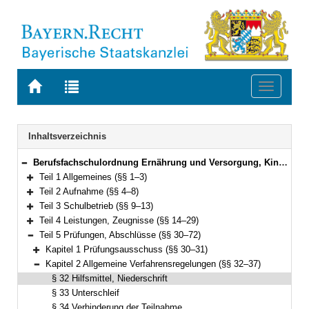
Zur
Zur
Toggle
Startseite
Trefferliste
navigati
von
der
BAYERN.RECHT
letzten
Navigation
Inhaltsverzeichnis
Suche
Berufsfachschulordnung Ernährung und Versorgung, Kinderpflege, Sozialpflege, Hotel- und Tourismusmanagement, Informatik und Fremdsprachenberufe (Berufsfachschulordnung – BFSO) Vom 25. Mai 2023 (GVBl. S. 257) BayRS 2236-4-1-9-K (§§ 1–75)
Bereich reduzieren
Teil 1 Allgemeines (§§ 1–3)
Bereich erweitern
Teil 2 Aufnahme (§§ 4–8)
Bereich erweitern
Teil 3 Schulbetrieb (§§ 9–13)
Bereich erweitern
Teil 4 Leistungen, Zeugnisse (§§ 14–29)
Bereich erweitern
Teil 5 Prüfungen, Abschlüsse (§§ 30–72)
Bereich reduzieren
Kapitel 1 Prüfungsausschuss (§§ 30–31)
Bereich erweitern
Kapitel 2 Allgemeine Verfahrensregelungen (§§ 32–37)
Bereich reduzieren
§ 32 Hilfsmittel, Niederschrift
§ 33 Unterschleif
§ 34 Verhinderung der Teilnahme