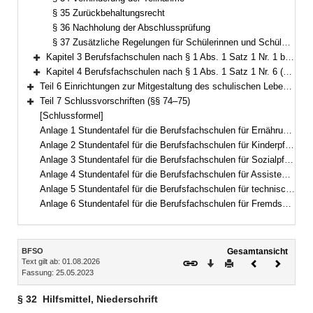
§ 35 Zurückbehaltungsrecht
§ 36 Nachholung der Abschlussprüfung
§ 37 Zusätzliche Regelungen für Schülerinnen und Schüler staatlich genehmigter Ersatzschulen
Kapitel 3 Berufsfachschulen nach § 1 Abs. 1 Satz 1 Nr. 1 bis 5 (§§ 38–57)
Bereich erweitern
Kapitel 4 Berufsfachschulen nach § 1 Abs. 1 Satz 1 Nr. 6 (§§ 58–72)
Bereich erweitern
Teil 6 Einrichtungen zur Mitgestaltung des schulischen Lebens (§ 73)
Bereich erweitern
Teil 7 Schlussvorschriften (§§ 74–75)
Bereich erweitern
[Schlussformel]
Anlage 1 Stundentafel für die Berufsfachschulen für Ernährung und Versorgung
Anlage 2 Stundentafel für die Berufsfachschulen für Kinderpflege
Anlage 3 Stundentafel für die Berufsfachschulen für Sozialpflege
Anlage 4 Stundentafel für die Berufsfachschulen für Assistenten für Hotel- und Tourismusmanagement
Anlage 5 Stundentafel für die Berufsfachschulen für technische Assistenten für Informatik
Anlage 6 Stundentafel für die Berufsfachschulen für Fremdsprachenberufe
Inhalt
BFSO
Gesamtansicht
Text gilt ab: 01.08.2026
Download
Drucken
Vorheriges
Nächste
Fassung: 25.05.2023
Dokument
Dokume
§ 32
Hilfsmittel, Niederschrift