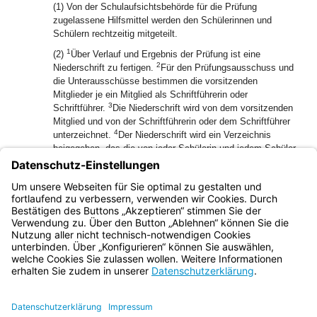
(1) Von der Schulaufsichtsbehörde für die Prüfung
zugelassene Hilfsmittel werden den Schülerinnen und
Schülern rechtzeitig mitgeteilt.
1
(2)
Über Verlauf und Ergebnis der Prüfung ist eine
2
Niederschrift zu fertigen.
Für den Prüfungsausschuss und
die Unterausschüsse bestimmen die vorsitzenden
Mitglieder je ein Mitglied als Schriftführerin oder
3
Schriftführer.
Die Niederschrift wird von dem vorsitzenden
Mitglied und von der Schriftführerin oder dem Schriftführer
4
unterzeichnet.
Der Niederschrift wird ein Verzeichnis
beigegeben, das die von jeder Schülerin und jedem Schüler
in den einzelnen Fächern in der schriftlichen, mündlichen
und gegebenenfalls praktischen Prüfung und im
Jahresfortgang erzielten Noten einschließlich der
Prüfungsnoten und Gesamtnoten enthält.
Bayern.de
BayernPortal
Datenschutz
Impressum