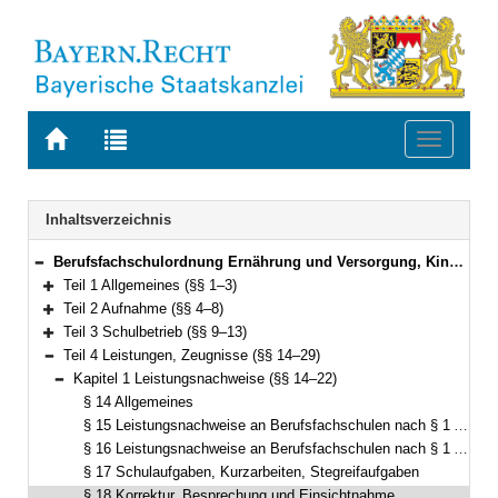
Zur
Zur
Toggle
Startseite
Trefferliste
navigati
von
der
BAYERN.RECHT
letzten
Navigation
Inhaltsverzeichnis
Suche
Berufsfachschulordnung Ernährung und Versorgung, Kinderpflege, Sozialpflege, Hotel- und Tourismusmanagement, Informatik und Fremdsprachenberufe (Berufsfachschulordnung – BFSO) Vom 25. Mai 2023 (GVBl. S. 257) BayRS 2236-4-1-9-K (§§ 1–75)
Bereich reduzieren
Teil 1 Allgemeines (§§ 1–3)
Bereich erweitern
Teil 2 Aufnahme (§§ 4–8)
Bereich erweitern
Teil 3 Schulbetrieb (§§ 9–13)
Bereich erweitern
Teil 4 Leistungen, Zeugnisse (§§ 14–29)
Bereich reduzieren
Kapitel 1 Leistungsnachweise (§§ 14–22)
Bereich reduzieren
§ 14 Allgemeines
§ 15 Leistungsnachweise an Berufsfachschulen nach § 1 Abs. 1 Satz 1 Nr. 1 bis 5
§ 16 Leistungsnachweise an Berufsfachschulen nach § 1 Abs. 1 Satz 1 Nr. 6
§ 17 Schulaufgaben, Kurzarbeiten, Stegreifaufgaben
§ 18 Korrektur, Besprechung und Einsichtnahme