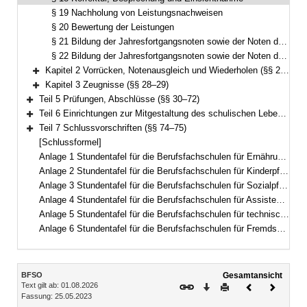
§ 19 Nachholung von Leistungsnachweisen
§ 20 Bewertung der Leistungen
§ 21 Bildung der Jahresfortgangsnoten sowie der Noten des Zwischenzeugnisses an Berufsfachschulen nach § 1 Abs. 1 Satz 1 Nr. 1 bis 5
§ 22 Bildung der Jahresfortgangsnoten sowie der Noten des Zwischenzeugnisses an Berufsfachschulen nach § 1 Abs. 1 Satz 1 Nr. 6
Kapitel 2 Vorrücken, Notenausgleich und Wiederholen (§§ 23–27)
Bereich erweitern
Kapitel 3 Zeugnisse (§§ 28–29)
Bereich erweitern
Teil 5 Prüfungen, Abschlüsse (§§ 30–72)
Bereich erweitern
Teil 6 Einrichtungen zur Mitgestaltung des schulischen Lebens (§ 73)
Bereich erweitern
Teil 7 Schlussvorschriften (§§ 74–75)
Bereich erweitern
[Schlussformel]
Anlage 1 Stundentafel für die Berufsfachschulen für Ernährung und Versorgung
Anlage 2 Stundentafel für die Berufsfachschulen für Kinderpflege
Anlage 3 Stundentafel für die Berufsfachschulen für Sozialpflege
Anlage 4 Stundentafel für die Berufsfachschulen für Assistenten für Hotel- und Tourismusmanagement
Anlage 5 Stundentafel für die Berufsfachschulen für technische Assistenten für Informatik
Anlage 6 Stundentafel für die Berufsfachschulen für Fremdsprachenberufe
Inhalt
BFSO
Gesamtansicht
Text gilt ab: 01.08.2026
Download
Drucken
Vorheriges
Nächste
Fassung: 25.05.2023
Dokument
Dokume