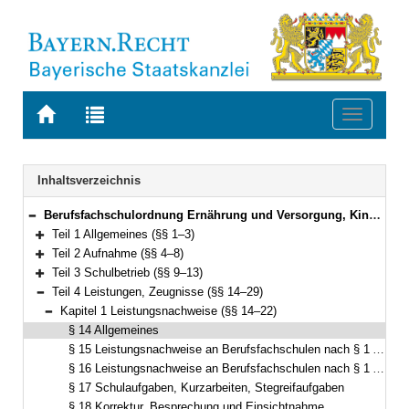
Zur
Zur
Toggle
Startseite
Trefferliste
navigati
von
der
BAYERN.RECHT
letzten
Navigation
Inhaltsverzeichnis
Suche
Berufsfachschulordnung Ernährung und Versorgung, Kinderpflege, Sozialpflege, Hotel- und Tourismusmanagement, Informatik und Fremdsprachenberufe (Berufsfachschulordnung – BFSO) Vom 25. Mai 2023 (GVBl. S. 257) BayRS 2236-4-1-9-K (§§ 1–75)
Bereich reduzieren
Teil 1 Allgemeines (§§ 1–3)
Bereich erweitern
Teil 2 Aufnahme (§§ 4–8)
Bereich erweitern
Teil 3 Schulbetrieb (§§ 9–13)
Bereich erweitern
Teil 4 Leistungen, Zeugnisse (§§ 14–29)
Bereich reduzieren
Kapitel 1 Leistungsnachweise (§§ 14–22)
Bereich reduzieren
§ 14 Allgemeines
§ 15 Leistungsnachweise an Berufsfachschulen nach § 1 Abs. 1 Satz 1 Nr. 1 bis 5
§ 16 Leistungsnachweise an Berufsfachschulen nach § 1 Abs. 1 Satz 1 Nr. 6
§ 17 Schulaufgaben, Kurzarbeiten, Stegreifaufgaben
§ 18 Korrektur, Besprechung und Einsichtnahme