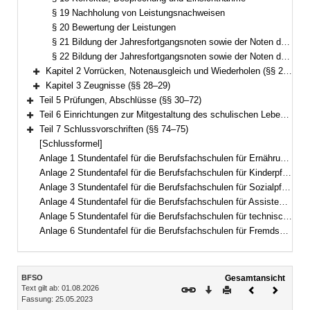
§ 19 Nachholung von Leistungsnachweisen
§ 20 Bewertung der Leistungen
§ 21 Bildung der Jahresfortgangsnoten sowie der Noten des Zwischenzeugnisses an Berufsfachschulen nach § 1 Abs. 1 Satz 1 Nr. 1 bis 5
§ 22 Bildung der Jahresfortgangsnoten sowie der Noten des Zwischenzeugnisses an Berufsfachschulen nach § 1 Abs. 1 Satz 1 Nr. 6
Kapitel 2 Vorrücken, Notenausgleich und Wiederholen (§§ 23–27)
Bereich erweitern
Kapitel 3 Zeugnisse (§§ 28–29)
Bereich erweitern
Teil 5 Prüfungen, Abschlüsse (§§ 30–72)
Bereich erweitern
Teil 6 Einrichtungen zur Mitgestaltung des schulischen Lebens (§ 73)
Bereich erweitern
Teil 7 Schlussvorschriften (§§ 74–75)
Bereich erweitern
[Schlussformel]
Anlage 1 Stundentafel für die Berufsfachschulen für Ernährung und Versorgung
Anlage 2 Stundentafel für die Berufsfachschulen für Kinderpflege
Anlage 3 Stundentafel für die Berufsfachschulen für Sozialpflege
Anlage 4 Stundentafel für die Berufsfachschulen für Assistenten für Hotel- und Tourismusmanagement
Anlage 5 Stundentafel für die Berufsfachschulen für technische Assistenten für Informatik
Anlage 6 Stundentafel für die Berufsfachschulen für Fremdsprachenberufe
Inhalt
BFSO
Gesamtansicht
Text gilt ab: 01.08.2026
Download
Drucken
Vorheriges
Nächste
Fassung: 25.05.2023
Dokument
Dokume