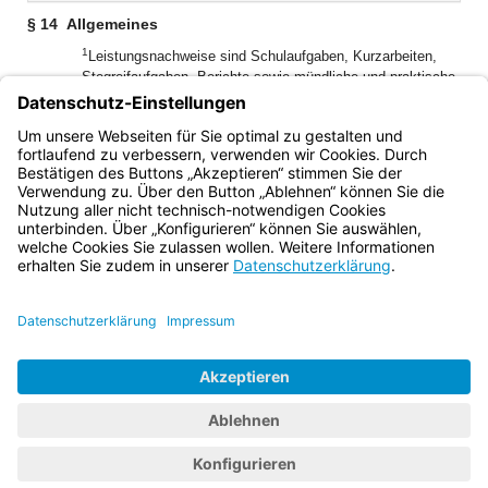
§ 14
Allgemeines
1
Leistungsnachweise sind Schulaufgaben, Kurzarbeiten,
Stegreifaufgaben, Berichte sowie mündliche und praktische
2
Leistungen.
Mündliche Leistungsnachweise sind
3
Rechenschaftsablagen und Unterrichtsbeiträge.
Die
Leistungsnachweise sind möglichst gleichmäßig über das
Schuljahr zu verteilen.
Bayern.de
BayernPortal
Datenschutz
Impressum
Barrierefreiheit
Hilfe
Kontakt
Kontrastwechsel
Schriftgröße