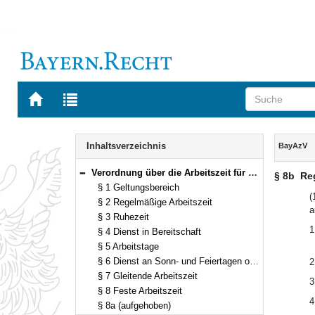
Zur
Zur
Startseite
Trefferliste
von
der
Navigation
BAYERN.RECHT
letzten
Inhalt
Inhaltsverzeichnis
BayAzV
Suche
Verordnung über die Arbeitszeit für den bayerischen öffentlichen Dienst (Bayerische Arbeitszeitverordnung – BayAzV) Vom 25. Juli 1995 (GVBl. S. 409) BayRS 2030-2-20-F (§§ 1–15)
§ 8b
Reg
Bereich reduzieren
§ 1 Geltungsbereich
(
§ 2 Regelmäßige Arbeitszeit
a
§ 3 Ruhezeit
1
§ 4 Dienst in Bereitschaft
§ 5 Arbeitstage
§ 6 Dienst an Sonn- und Feiertagen oder zu dienstfreien Zeiten
2
§ 7 Gleitende Arbeitszeit
3
§ 8 Feste Arbeitszeit
4
§ 8a (aufgehoben)