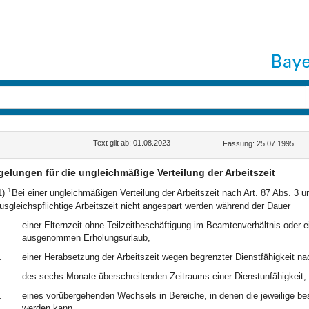
Text gilt ab: 01.08.2023
Fassung: 25.07.1995
elungen für die ungleichmäßige Verteilung der Arbeitszeit
1
1)
Bei einer ungleichmäßigen Verteilung der Arbeitszeit nach Art. 87 Abs. 3 
usgleichspflichtige Arbeitszeit nicht angespart werden während der Dauer
.
einer Elternzeit ohne Teilzeitbeschäftigung im Beamtenverhältnis oder
ausgenommen Erholungsurlaub,
.
einer Herabsetzung der Arbeitszeit wegen begrenzter Dienstfähigkeit n
.
des sechs Monate überschreitenden Zeitraums einer Dienstunfähigkeit,
.
eines vorübergehenden Wechsels in Bereiche, in denen die jeweilige beso
werden kann,