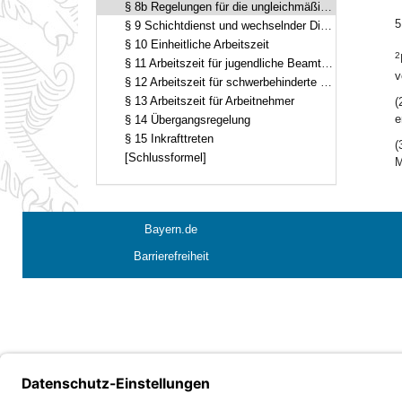
§ 8b Regelungen für die ungleichmäßige Verteilung der Arbeitszeit
5
§ 9 Schichtdienst und wechselnder Dienst
§ 10 Einheitliche Arbeitszeit
2
§ 11 Arbeitszeit für jugendliche Beamte und Dienstanfänger
v
§ 12 Arbeitszeit für schwerbehinderte Beamte
§ 13 Arbeitszeit für Arbeitnehmer
(
e
§ 14 Übergangsregelung
§ 15 Inkrafttreten
(
[Schlussformel]
M
Bayern.de
Barrierefreiheit