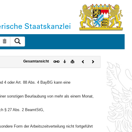
Suche ausführen
Suche zurücksetzen
Download
Drucken
Vorheriges
Nächstes
Gesamtansicht
Dokument
Dokument
und 4 oder Art. 88 Abs. 4 BayBG kann eine
 einer sonstigen Beurlaubung von mehr als einem Monat,
ach § 27 Abs. 2 BeamtStG,
ndere Form der Arbeitszeitverteilung nicht fortgeführt