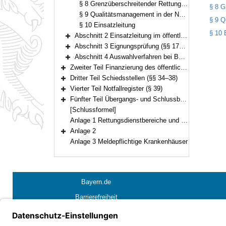
§ 8 Grenzüberschreitender Rettungsdienst
§ 8 G
§ 9 Qualitätsmanagement in der Notfallrettung
§ 9 Q
§ 10 Einsatzleitung
§ 10 
Abschnitt 2 Einsatzleitung im öffentlichen Rettungsdienst (§§ 11–16)
Bereich erweitern
Abschnitt 3 Eignungsprüfung (§§ 17–23)
Bereich erweitern
Abschnitt 4 Auswahlverfahren bei Berg- und Höhlenrettung oder Wasserrettung (§ 24)
Bereich erweitern
Zweiter Teil Finanzierung des öffentlichen Rettungsdienstes (§§ 25–33)
Bereich erweitern
Dritter Teil Schiedsstellen (§§ 34–38)
Bereich erweitern
Vierter Teil Notfallregister (§ 39)
Bereich erweitern
Fünfter Teil Übergangs- und Schlussbestimmungen (§§ 40–41)
Bereich erweitern
[Schlussformel]
Anlage 1 Rettungsdienstbereiche und Rettungsdienstbezirke
Anlage 2
Bereich erweitern
Anlage 3 Meldepflichtige Krankenhäuser
Bayern.de
Barrierefreiheit