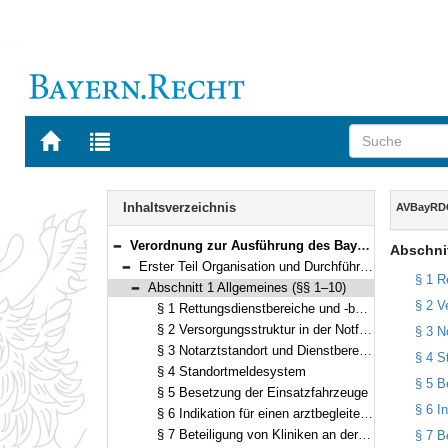
Zur
Zur
Startseite
Trefferliste
von
der
Navigation
BAYERN.RECHT
letzten
Inhalt
Inhaltsverzeichnis
AVBayRD
Suche
Verordnung zur Ausführung des Bayerischen Rettungsdienstgesetzes (AVBayRDG) Vom 30. November 2010 (GVBl. S. 786) BayRS 215-5-1-5-I (§§ 1–41)
Abschnit
Bereich reduzieren
Erster Teil Organisation und Durchführung (§§ 1–24)
Bereich reduzieren
§ 1 R
Abschnitt 1 Allgemeines (§§ 1–10)
Bereich reduzieren
§ 2 V
§ 1 Rettungsdienstbereiche und -bezirke
§ 2 Versorgungsstruktur in der Notfallrettung
§ 3 N
§ 3 Notarztstandort und Dienstbereich
§ 4 S
§ 4 Standortmeldesystem
§ 5 B
§ 5 Besetzung der Einsatzfahrzeuge
§ 6 I
§ 6 Indikation für einen arztbegleiteten Patiententransport
§ 7 Beteiligung von Kliniken an der notärztlichen Versorgung
§ 7 B