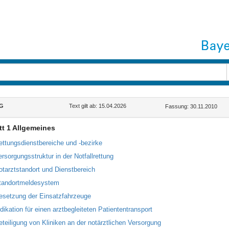
G
Text gilt ab: 15.04.2026
Fassung: 30.11.2010
t 1 Allgemeines
ettungsdienstbereiche und -bezirke
ersorgungsstruktur in der Notfallrettung
otarztstandort und Dienstbereich
tandortmeldesystem
esetzung der Einsatzfahrzeuge
ndikation für einen arztbegleiteten Patiententransport
eteiligung von Kliniken an der notärztlichen Versorgung