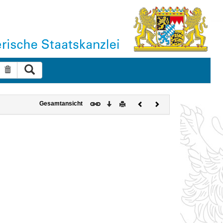
Suche ausführen
Suche zurücksetzen
Download
Drucken
Vorheriges
Nächstes
Gesamtansicht
Dokument
Dokument