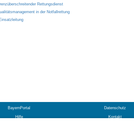
renzüberschreitender Rettungsdienst
ualitätsmanagement in der Notfallrettung
Einsatzleitung
BayernPortal
Datenschutz
Hilfe
Kontakt