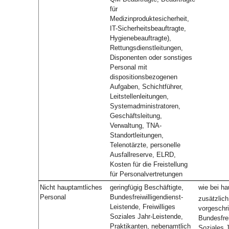
für
Medizinproduktesicherheit,
IT-Sicherheitsbeauftragte,
Hygienebeauftragte),
Rettungsdienstleitungen,
Disponenten oder sonstiges
Personal mit
dispositionsbezogenen
Aufgaben, Schichtführer,
Leitstellenleitungen,
Systemadministratoren,
Geschäftsleitung,
Verwaltung, TNA-
Standortleitungen,
Telenotärzte, personelle
Ausfallreserve, ELRD,
Kosten für die Freistellung
für Personalvertretungen
Nicht hauptamtliches
geringfügig Beschäftigte,
wie bei h
Personal
Bundesfreiwilligendienst-
zusätzlich
Leistende, Freiwilliges
vorgeschr
Soziales Jahr-Leistende,
Bundesfrei
Praktikanten, nebenamtlich
Soziales J