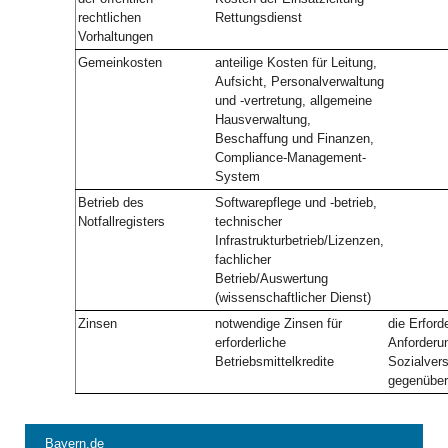
rechtlichen
Rettungsdienst
Vorhaltungen
Gemeinkosten
anteilige Kosten für Leitung,
Aufsicht, Personalverwaltung
und -vertretung, allgemeine
Hausverwaltung,
Beschaffung und Finanzen,
Compliance-Management-
System
Betrieb des
Softwarepflege und -betrieb,
Notfallregisters
technischer
Infrastrukturbetrieb/Lizenzen,
fachlicher
Betrieb/Auswertung
(wissenschaftlicher Dienst)
Zinsen
notwendige Zinsen für
die Erforde
erforderliche
Anforderu
Betriebsmittelkredite
Sozialvers
gegenüber
Bayern.de