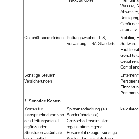
TNA-Standorte
Fremdfina
Wasser, S
Abwasser,
Reinigung
Gebäudete
alternativ
Geschäftsbedürfnisse
Rettungswachen, ILS,
Mobiliar, 
Verwaltung, TNA-Standorte
Software, 
Fachlitera
Gerichtsko
Gebühren,
Complian
Sonstige Steuern,
Unternehm
Versicherungen
Personens
Einrichtu
Personenv
3. Sonstige Kosten
Kosten für
Spitzenabdeckung (als
kalkulator
Inanspruchnahme von
Sonderfahrdienst),
den Rettungsdienst
Großschadenseinsätze,
ergänzenden
organisationseigene
Strukturen außerhalb
Reservefahrzeuge, sonstige
der öffentlich-
Kosten der Einsatzleitung