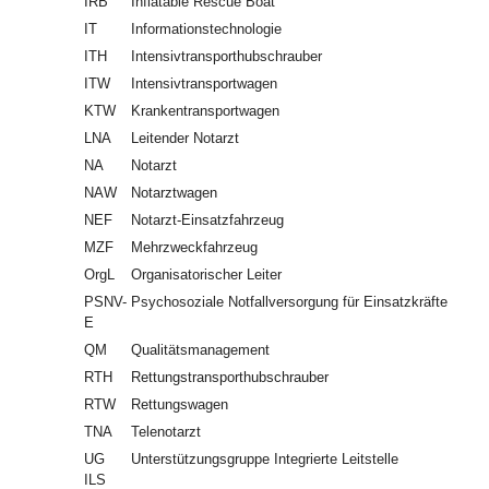
IRB
Inflatable Rescue Boat
IT
Informationstechnologie
ITH
Intensivtransporthubschrauber
ITW
Intensivtransportwagen
KTW
Krankentransportwagen
LNA
Leitender Notarzt
NA
Notarzt
NAW
Notarztwagen
NEF
Notarzt-Einsatzfahrzeug
MZF
Mehrzweckfahrzeug
OrgL
Organisatorischer Leiter
PSNV-
Psychosoziale Notfallversorgung für Einsatzkräfte
E
QM
Qualitätsmanagement
RTH
Rettungstransporthubschrauber
RTW
Rettungswagen
TNA
Telenotarzt
UG
Unterstützungsgruppe Integrierte Leitstelle
ILS