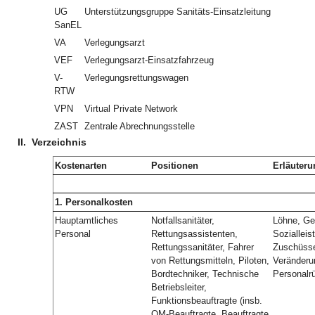
UG
Unterstützungsgruppe Sanitäts-Einsatzleitung
SanEL
VA
Verlegungsarzt
VEF
Verlegungsarzt-Einsatzfahrzeug
V-
Verlegungsrettungswagen
RTW
VPN
Virtual Private Network
ZAST
Zentrale Abrechnungsstelle
II.
Verzeichnis
Kostenarten
Positionen
Erläuteru
1. Personalkosten
Hauptamtliches
Notfallsanitäter,
Löhne, Geh
Personal
Rettungsassistenten,
Sozialleis
Rettungssanitäter, Fahrer
Zuschüsse
von Rettungsmitteln, Piloten,
Veränderu
Bordtechniker, Technische
Personalr
Betriebsleiter,
Funktionsbeauftragte (insb.
QM-Beauftragte, Beauftragte