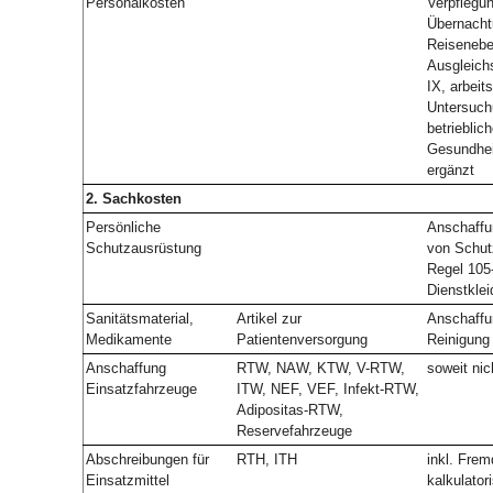
Personalkosten
Verpflegu
Übernacht
Reisenebe
Ausgleich
IX, arbeit
Untersuch
betrieblic
Gesundhe
ergänzt
2. Sachkosten
Persönliche
Anschaffu
Schutzausrüstung
von Schu
Regel 105-
Dienstkle
Sanitätsmaterial,
Artikel zur
Anschaffu
Medikamente
Patientenversorgung
Reinigung
Anschaffung
RTW, NAW, KTW, V-RTW,
soweit nic
Einsatzfahrzeuge
ITW, NEF, VEF, Infekt-RTW,
Adipositas-RTW,
Reservefahrzeuge
Abschreibungen für
RTH, ITH
inkl. Fre
Einsatzmittel
kalkulator