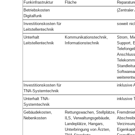
Funkinfrastruktur
Fläche
Reparature
Betriebskosten
(Zentraler
Digitalfunk
Investitionskosten für
soweit nic
Leitstellentechnik
Unterhalt
Kommunikationstechnik,
Strom, Mie
Leitstellentechnik
Informationstechnik
Support, E
Telefonge
Anschluss
Telekommu
Standleit
Softwarea
weiterentw
Investitionskosten für
inklusive 
TNA-Systemtechnik
Unterhalt TNA-
inklusive
Systemtechnik
Gebäudekosten,
Rettungswachen, Stellplätze,
Fremdmiet
Nebenkosten
ILS, Verwaltungsgebäude,
Abschreib
Landeplätze, Hangars,
Verzinsun
Unterbringung von Ärzten,
Eigenkapit