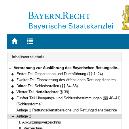
Zur
Zur
Startseite
Trefferliste
von
der
Navigation
Inhaltsverzeichnis
BAYERN.RECHT
letzten
Suche
Verordnung zur Ausführung des Bayerischen Rettungsdienstgesetzes (AVBayRDG) Vom 30. November 2010 (GVBl. S. 786) BayRS 215-5-1-5-I (§§ 1–41)
Bereich reduzieren
Erster Teil Organisation und Durchführung (§§ 1–24)
Bereich erweitern
Zweiter Teil Finanzierung des öffentlichen Rettungsdienstes (§§ 25–33)
Bereich erweitern
Dritter Teil Schiedsstellen (§§ 34–38)
Bereich erweitern
Vierter Teil Notfallregister (§ 39)
Bereich erweitern
Fünfter Teil Übergangs- und Schlussbestimmungen (§§ 40–41)
Bereich erweitern
[Schlussformel]
Anlage 1 Rettungsdienstbereiche und Rettungsdienstbezirke
Anlage 2
Bereich reduzieren
I. Abkürzungsverzeichnis
II. Verzeichnis