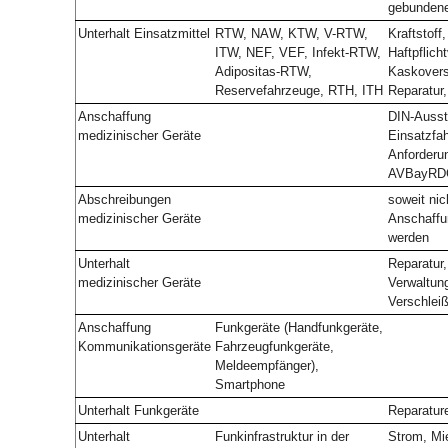
gebundene
Unterhalt Einsatzmittel
RTW, NAW, KTW, V-RTW,
Kraftstoff,
ITW, NEF, VEF, Infekt-RTW,
Haftpflich
Adipositas-RTW,
Kaskovers
Reservefahrzeuge, RTH, ITH
Reparatur,
Anschaffung
DIN-Ausst
medizinischer Geräte
Einsatzfa
Anforderu
AVBayRD
Abschreibungen
soweit nic
medizinischer Geräte
Anschaffu
werden
Unterhalt
Reparatur
medizinischer Geräte
Verwaltung
Verschleiß
Anschaffung
Funkgeräte (Handfunkgeräte,
Kommunikationsgeräte
Fahrzeugfunkgeräte,
Meldeempfänger),
Smartphone
Unterhalt Funkgeräte
Reparature
Unterhalt
Funkinfrastruktur in der
Strom, Mi