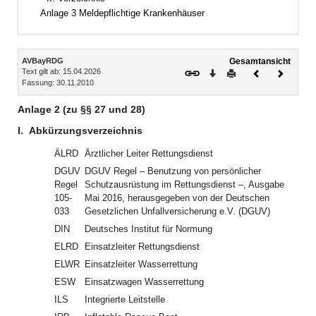
Anlage 3 Meldepflichtige Krankenhäuser
Inhalt
AVBayRDG
Gesamtansicht
Text gilt ab: 15.04.2026
Download
Drucken
Vorheriges
Nächste
Fassung: 30.11.2010
Dokument
Dokume
Anlage 2 (zu §§ 27 und 28)
I.
Abkürzungsverzeichnis
ÄLRD
Ärztlicher Leiter Rettungsdienst
DGUV
DGUV Regel – Benutzung von persönlicher
Regel
Schutzausrüstung im Rettungsdienst –, Ausgabe
105-
Mai 2016, herausgegeben von der Deutschen
033
Gesetzlichen Unfallversicherung e.V. (DGUV)
DIN
Deutsches Institut für Normung
ELRD
Einsatzleiter Rettungsdienst
ELWR
Einsatzleiter Wasserrettung
ESW
Einsatzwagen Wasserrettung
ILS
Integrierte Leitstelle