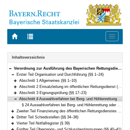
Zur
Zur
Toggle
Startseite
Trefferliste
navigati
von
der
BAYERN.RECHT
letzten
Navigation
Inhaltsverzeichnis
Suche
Verordnung zur Ausführung des Bayerischen Rettungsdienstgesetzes (AVBayRDG) Vom 30. November 2010 (GVBl. S. 786) BayRS 215-5-1-5-I (§§ 1–41)
Bereich reduzieren
Erster Teil Organisation und Durchführung (§§ 1–24)
Bereich reduzieren
Abschnitt 1 Allgemeines (§§ 1–10)
Bereich erweitern
Abschnitt 2 Einsatzleitung im öffentlichen Rettungsdienst (§§ 11–16)
Bereich erweitern
Abschnitt 3 Eignungsprüfung (§§ 17–23)
Bereich erweitern
Abschnitt 4 Auswahlverfahren bei Berg- und Höhlenrettung oder Wasserrettung (§ 24)
Bereich reduzieren
§ 24 Auswahlverfahren bei Berg- und Höhlenrettung oder Wasserrettung
Zweiter Teil Finanzierung des öffentlichen Rettungsdienstes (§§ 25–33)
Bereich erweitern
Dritter Teil Schiedsstellen (§§ 34–38)
Bereich erweitern
Vierter Teil Notfallregister (§ 39)
Bereich erweitern
Fünfter Teil Übergangs- und Schlussbestimmungen (§§ 40–41)