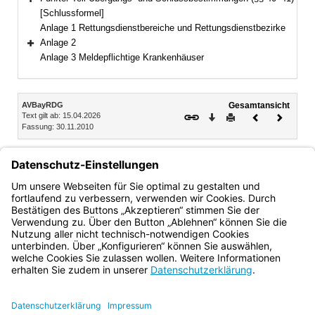
Bereich erweitern
[Schlussformel]
Anlage 1 Rettungsdienstbereiche und Rettungsdienstbezirke
Anlage 2
Bereich erweitern
Anlage 3 Meldepflichtige Krankenhäuser
Inhalt
AVBayRDG
Gesamtansicht
Text gilt ab: 15.04.2026
Download
Drucken
Vorheriges
Nächste
Fassung: 30.11.2010
Dokument
Dokume
Abschnitt 4 Auswahlverfahren bei Berg- und
Höhlenrettung oder Wasserrettung
§ 24 Auswahlverfahren bei Berg- und Höhlenrettung oder
Wasserrettung
Bayern.de
BayernPortal
Datenschutz
Impressum