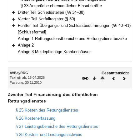
§ 33 Ansprüche ehrenamtlicher Einsatzkräfte
Dritter Teil Schiedsstellen (§§ 34–38)
Bereich erweitern
Vierter Teil Notfallregister (§ 39)
Bereich erweitern
Fünfter Teil Übergangs- und Schlussbestimmungen (§§ 40–41)
Bereich erweitern
[Schlussformel]
Anlage 1 Rettungsdienstbereiche und Rettungsdienstbezirke
Anlage 2
Bereich erweitern
Anlage 3 Meldepflichtige Krankenhäuser
Inhalt
AVBayRDG
Gesamtansicht
Text gilt ab: 15.04.2026
Download
Drucken
Vorheriges
Nächste
Fassung: 30.11.2010
Dokument
Dokume
Zweiter Teil Finanzierung des öffentlichen
Rettungsdienstes
§ 25 Kosten des Rettungsdienstes
§ 26 Kostenerfassung
§ 27 Leistungsbereiche des Rettungsdienstes
§ 28 Kosten- und Leistungsnachweis