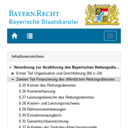
Zur
Zur
Toggle
Startseite
Trefferliste
navigati
von
der
BAYERN.RECHT
letzten
Navigation
Inhaltsverzeichnis
Suche
Verordnung zur Ausführung des Bayerischen Rettungsdienstgesetzes (AVBayRDG) Vom 30. November 2010 (GVBl. S. 786) BayRS 215-5-1-5-I (§§ 1–41)
Bereich reduzieren
Erster Teil Organisation und Durchführung (§§ 1–24)
Bereich erweitern
Zweiter Teil Finanzierung des öffentlichen Rettungsdienstes (§§ 25–33)
Bereich reduzieren
§ 25 Kosten des Rettungsdienstes
§ 26 Kostenerfassung
§ 27 Leistungsbereiche des Rettungsdienstes
§ 28 Kosten- und Leistungsnachweis
§ 29 Rahmenvereinbarungen
§ 30 Einnahmenausgleich
§ 31 Gesamtschlussrechnung
§ 32 Aufgaben der Zentralen Abrechnungsstelle