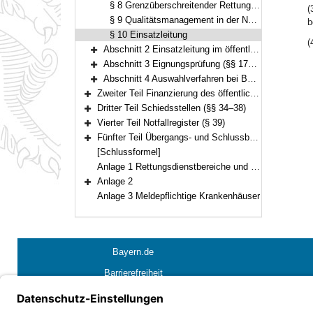
§ 8 Grenzüberschreitender Rettungsdienst
(
§ 9 Qualitätsmanagement in der Notfallrettung
b
§ 10 Einsatzleitung
(
Abschnitt 2 Einsatzleitung im öffentlichen Rettungsdienst (§§ 11–16)
Bereich erweitern
Abschnitt 3 Eignungsprüfung (§§ 17–23)
Bereich erweitern
Abschnitt 4 Auswahlverfahren bei Berg- und Höhlenrettung oder Wasserrettung (§ 24)
Bereich erweitern
Zweiter Teil Finanzierung des öffentlichen Rettungsdienstes (§§ 25–33)
Bereich erweitern
Dritter Teil Schiedsstellen (§§ 34–38)
Bereich erweitern
Vierter Teil Notfallregister (§ 39)
Bereich erweitern
Fünfter Teil Übergangs- und Schlussbestimmungen (§§ 40–41)
Bereich erweitern
[Schlussformel]
Anlage 1 Rettungsdienstbereiche und Rettungsdienstbezirke
Anlage 2
Bereich erweitern
Anlage 3 Meldepflichtige Krankenhäuser
Bayern.de
Barrierefreiheit