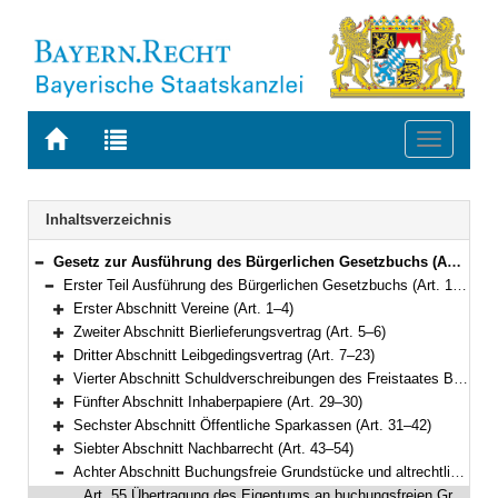
Zur
Zur
Toggle
Startseite
Trefferliste
navigati
von
der
BAYERN.RECHT
letzten
Navigation
Inhaltsverzeichnis
Suche
Gesetz zur Ausführung des Bürgerlichen Gesetzbuchs (AGBGB) Vom 20. September 1982 (BayRS IV S. 571) BayRS 400-1-J (Art. 1–80)
Bereich reduzieren
Erster Teil Ausführung des Bürgerlichen Gesetzbuchs (Art. 1–74)
Bereich reduzieren
Erster Abschnitt Vereine (Art. 1–4)
Bereich erweitern
Zweiter Abschnitt Bierlieferungsvertrag (Art. 5–6)
Bereich erweitern
Dritter Abschnitt Leibgedingsvertrag (Art. 7–23)
Bereich erweitern
Vierter Abschnitt Schuldverschreibungen des Freistaates Bayern und anderer ihm angehörender juristischer Personen des öffentlichen Rechts (Art. 24–28)
Bereich erweitern
Fünfter Abschnitt Inhaberpapiere (Art. 29–30)
Bereich erweitern
Sechster Abschnitt Öffentliche Sparkassen (Art. 31–42)
Bereich erweitern
Siebter Abschnitt Nachbarrecht (Art. 43–54)
Bereich erweitern
Achter Abschnitt Buchungsfreie Grundstücke und altrechtliche Grunddienstbarkeiten (Art. 55–60)
Bereich reduzieren
Art. 55 Übertragung des Eigentums an buchungsfreien Grundstücken