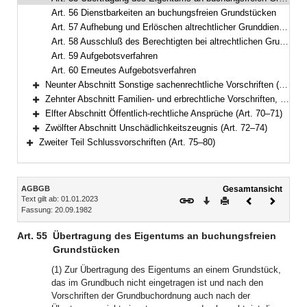
Art. 56 Dienstbarkeiten an buchungsfreien Grundstücken
Art. 57 Aufhebung und Erlöschen altrechtlicher Grunddienstbarkeiten
Art. 58 Ausschluß des Berechtigten bei altrechtlichen Grunddienstbarkeiten
Art. 59 Aufgebotsverfahren
Art. 60 Erneutes Aufgebotsverfahren
Neunter Abschnitt Sonstige sachenrechtliche Vorschriften (Art. 61–66)
Bereich erweitern
Zehnter Abschnitt Familien- und erbrechtliche Vorschriften, Vollziehung von Auflagen (Art. 67–69)
Bereich erweitern
Elfter Abschnitt Öffentlich-rechtliche Ansprüche (Art. 70–71)
Bereich erweitern
Zwölfter Abschnitt Unschädlichkeitszeugnis (Art. 72–74)
Bereich erweitern
Zweiter Teil Schlussvorschriften (Art. 75–80)
Bereich erweitern
Inhalt
AGBGB
Gesamtansicht
Text gilt ab: 01.01.2023
Download
Drucken
Vorheriges
Nächste
Fassung: 20.09.1982
Dokument
Dokume
Art. 55
Übertragung des Eigentums an buchungsfreien
Grundstücken
(1) Zur Übertragung des Eigentums an einem Grundstück,
das im Grundbuch nicht eingetragen ist und nach den
Vorschriften der Grundbuchordnung auch nach der