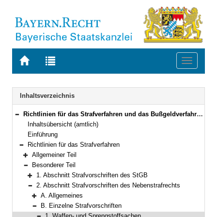
Zur
Zur
Toggle
Startseite
Trefferliste
navigati
von
der
BAYERN.RECHT
letzten
Navigation
Inhaltsverzeichnis
Suche
Richtlinien für das Strafverfahren und das Bußgeldverfahren (RiStBV) Neufassung vom 28. März 2023 (BAnz AT 19.06.2023 B1 )
Bereich reduzieren
Inhaltsübersicht (amtlich)
Einführung
Richtlinien für das Strafverfahren
Bereich reduzieren
Allgemeiner Teil
Bereich erweitern
Besonderer Teil
Bereich reduzieren
1. Abschnitt Strafvorschriften des StGB
Bereich erweitern
2. Abschnitt Strafvorschriften des Nebenstrafrechts
Bereich reduzieren
A. Allgemeines
Bereich erweitern
B. Einzelne Strafvorschriften
Bereich reduzieren
1. Waffen- und Sprengstoffsachen