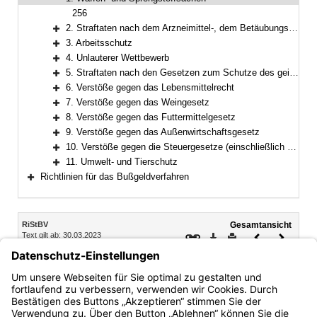
Bereich reduzieren
256
2. Straftaten nach dem Arzneimittel-, dem Betäubungsmittel-, dem Neue-psychoaktive-Stoffe- und dem Anti-Doping-Gesetz
Bereich erweitern
3. Arbeitsschutz
Bereich erweitern
4. Unlauterer Wettbewerb
Bereich erweitern
5. Straftaten nach den Gesetzen zum Schutze des geistigen Eigentums
Bereich erweitern
6. Verstöße gegen das Lebensmittelrecht
Bereich erweitern
7. Verstöße gegen das Weingesetz
Bereich erweitern
8. Verstöße gegen das Futtermittelgesetz
Bereich erweitern
9. Verstöße gegen das Außenwirtschaftsgesetz
Bereich erweitern
10. Verstöße gegen die Steuergesetze (einschließlich der Gesetze über Eingangsabgaben)
Bereich erweitern
11. Umwelt- und Tierschutz
Bereich erweitern
Richtlinien für das Bußgeldverfahren
Bereich erweitern
Inhalt
RiStBV
Gesamtansicht
Text gilt ab: 30.03.2023
Download
Drucken
Vorheriges
Nächste
Fassung: 28.03.2023
Dokument
Dokume
1. Waffen- und Sprengstoffsachen
256