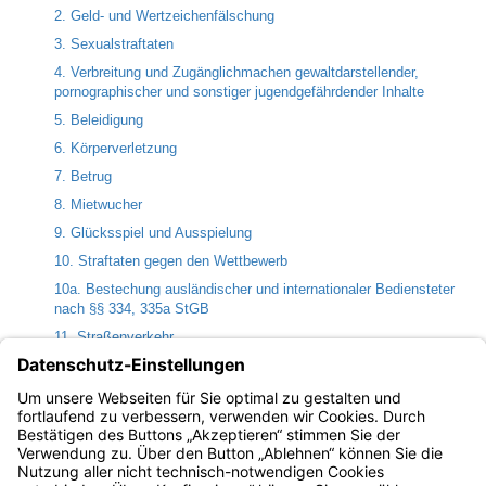
2. Geld- und Wertzeichenfälschung
3. Sexualstraftaten
4. Verbreitung und Zugänglichmachen gewaltdarstellender,
pornographischer und sonstiger jugendgefährdender Inhalte
5. Beleidigung
6. Körperverletzung
7. Betrug
8. Mietwucher
9. Glücksspiel und Ausspielung
10. Straftaten gegen den Wettbewerb
10a. Bestechung ausländischer und internationaler Bediensteter
nach §§ 334, 335a StGB
11. Straßenverkehr
12. Bahnverkehr, Schifffahrt und Luftfahrt
13. Förderung der Prostitution, Menschenhandel und Zuhälterei
14. Pressestrafsachen
Bayern.de