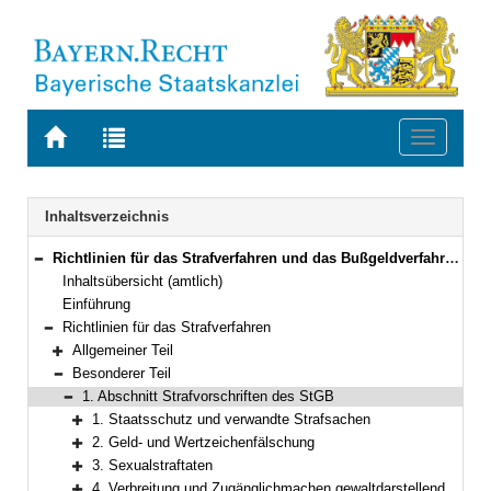
Zur
Zur
Toggle
Startseite
Trefferliste
navigati
von
der
BAYERN.RECHT
letzten
Navigation
Inhaltsverzeichnis
Suche
Richtlinien für das Strafverfahren und das Bußgeldverfahren (RiStBV) Neufassung vom 28. März 2023 (BAnz AT 19.06.2023 B1 )
Bereich reduzieren
Inhaltsübersicht (amtlich)
Einführung
Richtlinien für das Strafverfahren
Bereich reduzieren
Allgemeiner Teil
Bereich erweitern
Besonderer Teil
Bereich reduzieren
1. Abschnitt Strafvorschriften des StGB
Bereich reduzieren
1. Staatsschutz und verwandte Strafsachen
Bereich erweitern
2. Geld- und Wertzeichenfälschung
Bereich erweitern
3. Sexualstraftaten
Bereich erweitern
4. Verbreitung und Zugänglichmachen gewaltdarstellender, pornographischer und sonstiger jugendgefährdender Inhalte