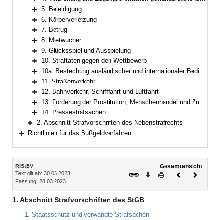
Bereich erweitern
5. Beleidigung
Bereich erweitern
6. Körperverletzung
Bereich erweitern
7. Betrug
Bereich erweitern
8. Mietwucher
Bereich erweitern
9. Glücksspiel und Ausspielung
Bereich erweitern
10. Straftaten gegen den Wettbewerb
Bereich erweitern
10a. Bestechung ausländischer und internationaler Bediensteter nach §§ 334, 335a StGB
Bereich erweitern
11. Straßenverkehr
Bereich erweitern
12. Bahnverkehr, Schifffahrt und Luftfahrt
Bereich erweitern
13. Förderung der Prostitution, Menschenhandel und Zuhälterei
Bereich erweitern
14. Pressestrafsachen
Bereich erweitern
2. Abschnitt Strafvorschriften des Nebenstrafrechts
Bereich erweitern
Richtlinien für das Bußgeldverfahren
Bereich erweitern
Inhalt
RiStBV
Gesamtansicht
Text gilt ab: 30.03.2023
Download
Drucken
Vorheriges
Nächste
Fassung: 28.03.2023
Dokument
Dokume
1. Abschnitt Strafvorschriften des StGB
1. Staatsschutz und verwandte Strafsachen