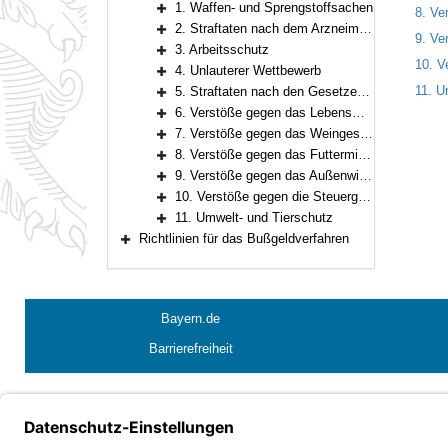
1. Waffen- und Sprengstoffsachen
8. Ve
Bereich erweitern
2. Straftaten nach dem Arzneimittel-, dem Betäubungsmittel-, dem Neue-psychoaktive-Stoffe- und dem Anti-Doping-Gesetz
9. Ve
Bereich erweitern
3. Arbeitsschutz
Bereich erweitern
10. V
4. Unlauterer Wettbewerb
Bereich erweitern
11. U
5. Straftaten nach den Gesetzen zum Schutze des geistigen Eigentums
Bereich erweitern
6. Verstöße gegen das Lebensmittelrecht
Bereich erweitern
7. Verstöße gegen das Weingesetz
Bereich erweitern
8. Verstöße gegen das Futtermittelgesetz
Bereich erweitern
9. Verstöße gegen das Außenwirtschaftsgesetz
Bereich erweitern
10. Verstöße gegen die Steuergesetze (einschließlich der Gesetze über Eingangsabgaben)
Bereich erweitern
11. Umwelt- und Tierschutz
Bereich erweitern
Richtlinien für das Bußgeldverfahren
Bereich erweitern
Bayern.de
Barrierefreiheit