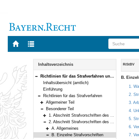
Zur
Zur
Startseite
Trefferliste
von
der
Navigation
BAYERN.RECHT
letzten
Inhalt
Inhaltsverzeichnis
RiStBV
Suche
Richtlinien für das Strafverfahren und das Bußgeldverfahren (RiStBV) Neufassung vom 28. März 2023 (BAnz AT 19.06.2023 B1 )
B. Einzel
Bereich reduzieren
Inhaltsübersicht (amtlich)
1. Wa
Einführung
2. St
Richtlinien für das Strafverfahren
Bereich reduzieren
Allgemeiner Teil
3. Ar
Bereich erweitern
Besonderer Teil
4. Un
Bereich reduzieren
1. Abschnitt Strafvorschriften des StGB
5. St
Bereich erweitern
2. Abschnitt Strafvorschriften des Nebenstrafrechts
Bereich reduzieren
6. Ve
A. Allgemeines
Bereich erweitern
B. Einzelne Strafvorschriften
7. Ve
Bereich reduzieren