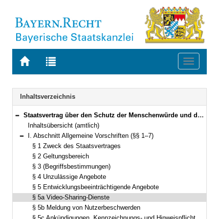
Zur
Zur
Toggle
Startseite
Trefferliste
navigati
von
der
BAYERN.RECHT
letzten
Navigation
Inhaltsverzeichnis
Suche
Staatsvertrag über den Schutz der Menschenwürde und den Jugendschutz in Rundfunk und Telemedien (Jugendmedienschutz-Staatsvertrag – JMStV) 10.–27. September 2002 (§§ 1–28)
Bereich reduzieren
Inhaltsübersicht (amtlich)
I. Abschnitt Allgemeine Vorschriften (§§ 1–7)
Bereich reduzieren
§ 1 Zweck des Staatsvertrages
§ 2 Geltungsbereich
§ 3 (Begriffsbestimmungen)
§ 4 Unzulässige Angebote
§ 5 Entwicklungsbeeinträchtigende Angebote
§ 5a Video-Sharing-Dienste
§ 5b Meldung von Nutzerbeschwerden
§ 5c Ankündigungen, Kennzeichnungs- und Hinweispflicht