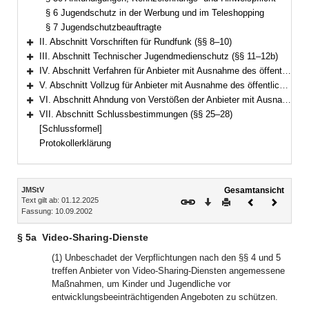
§ 6 Jugendschutz in der Werbung und im Teleshopping
§ 7 Jugendschutzbeauftragte
II. Abschnitt Vorschriften für Rundfunk (§§ 8–10)
Bereich erweitern
III. Abschnitt Technischer Jugendmedienschutz (§§ 11–12b)
Bereich erweitern
IV. Abschnitt Verfahren für Anbieter mit Ausnahme des öffentlich-rechtlichen Rundfunks (§§ 13–19b)
Bereich erweitern
V. Abschnitt Vollzug für Anbieter mit Ausnahme des öffentlich-rechtlichen Rundfunks (§§ 20–22)
Bereich erweitern
VI. Abschnitt Ahndung von Verstößen der Anbieter mit Ausnahme des öffentlich-rechtlichen Rundfunks (§§ 23–24)
Bereich erweitern
VII. Abschnitt Schlussbestimmungen (§§ 25–28)
Bereich erweitern
[Schlussformel]
Protokollerklärung
Inhalt
JMStV
Gesamtansicht
Text gilt ab: 01.12.2025
Download
Drucken
Vorheriges
Nächste
Fassung: 10.09.2002
Dokument
Dokume
§ 5a
Video-Sharing-Dienste
(1) Unbeschadet der Verpflichtungen nach den §§ 4 und 5
treffen Anbieter von Video-Sharing-Diensten angemessene
Maßnahmen, um Kinder und Jugendliche vor
entwicklungsbeeinträchtigenden Angeboten zu schützen.