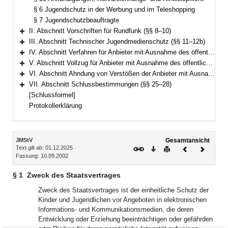
§ 6 Jugendschutz in der Werbung und im Teleshopping
§ 7 Jugendschutzbeauftragte
II. Abschnitt Vorschriften für Rundfunk (§§ 8–10)
Bereich erweitern
III. Abschnitt Technischer Jugendmedienschutz (§§ 11–12b)
Bereich erweitern
IV. Abschnitt Verfahren für Anbieter mit Ausnahme des öffentlich-rechtlichen Rundfunks (§§ 13–19b)
Bereich erweitern
V. Abschnitt Vollzug für Anbieter mit Ausnahme des öffentlich-rechtlichen Rundfunks (§§ 20–22)
Bereich erweitern
VI. Abschnitt Ahndung von Verstößen der Anbieter mit Ausnahme des öffentlich-rechtlichen Rundfunks (§§ 23–24)
Bereich erweitern
VII. Abschnitt Schlussbestimmungen (§§ 25–28)
Bereich erweitern
[Schlussformel]
Protokollerklärung
Inhalt
JMStV
Gesamtansicht
Text gilt ab: 01.12.2025
Download
Drucken
Vorheriges
Nächste
Fassung: 10.09.2002
Dokument
Dokume
§ 1
Zweck des Staatsvertrages
Zweck des Staatsvertrages ist der einheitliche Schutz der
Kinder und Jugendlichen vor Angeboten in elektronischen
Informations- und Kommunikationsmedien, die deren
Entwicklung oder Erziehung beeinträchtigen oder gefährden