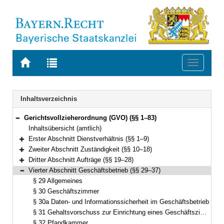
Zur
Zur
Toggle
Startseite
Trefferliste
navigati
von
der
BAYERN.RECHT
letzten
Navigation
Inhaltsverzeichnis
Suche
Gerichtsvollzieherordnung (GVO) (§§ 1–83)
Bereich reduzieren
Inhaltsübersicht (amtlich)
Erster Abschnitt Dienstverhältnis (§§ 1–9)
Bereich erweitern
Zweiter Abschnitt Zuständigkeit (§§ 10–18)
Bereich erweitern
Dritter Abschnitt Aufträge (§§ 19–28)
Bereich erweitern
Vierter Abschnitt Geschäftsbetrieb (§§ 29–37)
Bereich reduzieren
§ 29 Allgemeines
§ 30 Geschäftszimmer
§ 30a Daten- und Informationssicherheit im Geschäftsbetrieb
§ 31 Gehaltsvorschuss zur Einrichtung eines Geschäftszimmers
§ 32 Pfandkammer