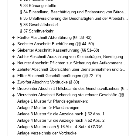
§ 33 Büroangestellte
§ 34 Einstellung, Beschäftigung und Entlassung von Büroangestellten und Beschäftigung anderer Personen
§ 35 Unfallversicherung der Beschäftigten und der Arbeitshilfen
§ 36 Geschäftsbedarf
§ 37 Schriftverkehr
Fünfter Abschnitt Aktenführung (§§ 38–43)
Bereich erweitern
Sechster Abschnitt Buchführung (§§ 44–50)
Bereich erweitern
Siebenter Abschnitt Kassenführung (§§ 51–58)
Bereich erweitern
Achter Abschnitt Auszahlung von Kleinbeträgen; Bewilligung von Prozess- oder Verfahrenskostenhilfe (§§ 59–61)
Bereich erweitern
Neunter Abschnitt Pflichten zur Sicherung des Aufkommens aus Steuern und Abgaben (§§ 62–69)
Bereich erweitern
Zehnter Abschnitt Übersichten über Diensteinnahmen und Geschäftstätigkeit (§§ 70–71)
Bereich erweitern
Elfter Abschnitt Geschäftsprüfungen (§§ 72–79)
Bereich erweitern
Zwölfter Abschnitt Vordrucke (§ 80)
Bereich erweitern
Dreizehnter Abschnitt Hilfsbeamte des Gerichtsvollziehers (§ 81)
Bereich erweitern
Vierzehnter Abschnitt Behandlung steuerbarer Geschäfte (§§ 82–83)
Bereich erweitern
Anlage 1 Muster für Pfandsiegelmarken:
Anlage 2 Muster für Pfandanzeigen:
Anlage 3 Muster für die Anzeige nach § 62 Abs. 1
Anlage 4 Muster für die Anzeige nach § 62 Abs. 2
Anlage 5 Muster nach § 16 Abs. 4 Satz 4 GVGA
Anlage Verzeichnis der Vordrucke