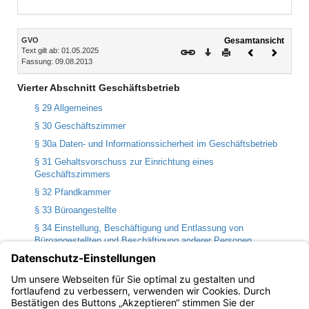
Inhalt
GVO
Gesamtansicht
Text gilt ab: 01.05.2025
Download
Drucken
Vorheriges
Nächste
Fassung: 09.08.2013
Dokument
Dokume
Vierter Abschnitt Geschäftsbetrieb
§ 29 Allgemeines
§ 30 Geschäftszimmer
§ 30a Daten- und Informationssicherheit im Geschäftsbetrieb
§ 31 Gehaltsvorschuss zur Einrichtung eines
Geschäftszimmers
§ 32 Pfandkammer
§ 33 Büroangestellte
§ 34 Einstellung, Beschäftigung und Entlassung von
Büroangestellten und Beschäftigung anderer Personen
§ 35 Unfallversicherung der Beschäftigten und der Arbeitshilfen
§ 36 Geschäftsbedarf
§ 37 Schriftverkehr