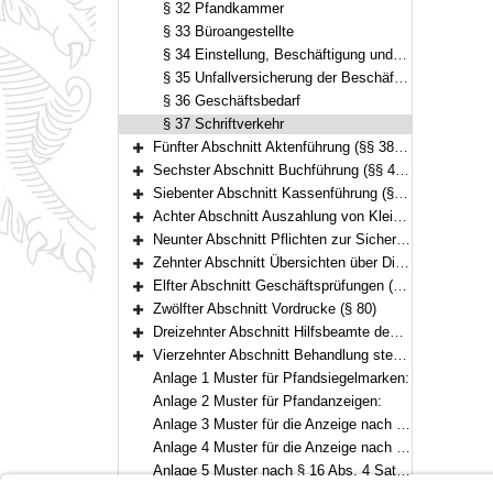
§ 32 Pfandkammer
§ 33 Büroangestellte
§ 34 Einstellung, Beschäftigung und Entlassung von Büroangestellten und Beschäftigung anderer Personen
§ 35 Unfallversicherung der Beschäftigten und der Arbeitshilfen
§ 36 Geschäftsbedarf
§ 37 Schriftverkehr
Fünfter Abschnitt Aktenführung (§§ 38–43)
Bereich erweitern
Sechster Abschnitt Buchführung (§§ 44–50)
Bereich erweitern
Siebenter Abschnitt Kassenführung (§§ 51–58)
Bereich erweitern
Achter Abschnitt Auszahlung von Kleinbeträgen; Bewilligung von Prozess- oder Verfahrenskostenhilfe (§§ 59–61)
Bereich erweitern
Neunter Abschnitt Pflichten zur Sicherung des Aufkommens aus Steuern und Abgaben (§§ 62–69)
Bereich erweitern
Zehnter Abschnitt Übersichten über Diensteinnahmen und Geschäftstätigkeit (§§ 70–71)
Bereich erweitern
Elfter Abschnitt Geschäftsprüfungen (§§ 72–79)
Bereich erweitern
Zwölfter Abschnitt Vordrucke (§ 80)
Bereich erweitern
Dreizehnter Abschnitt Hilfsbeamte des Gerichtsvollziehers (§ 81)
Bereich erweitern
Vierzehnter Abschnitt Behandlung steuerbarer Geschäfte (§§ 82–83)
Bereich erweitern
Anlage 1 Muster für Pfandsiegelmarken:
Anlage 2 Muster für Pfandanzeigen:
Anlage 3 Muster für die Anzeige nach § 62 Abs. 1
Anlage 4 Muster für die Anzeige nach § 62 Abs. 2
Anlage 5 Muster nach § 16 Abs. 4 Satz 4 GVGA