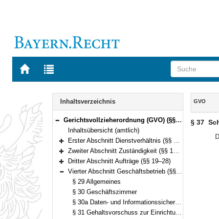
Zur
Zur
Startseite
Trefferliste
von
der
Navigation
BAYERN.RECHT
letzten
Inhalt
Inhaltsverzeichnis
GVO
Suche
Gerichtsvollzieherordnung (GVO) (§§ 1–83)
§ 37
Sch
Bereich reduzieren
Inhaltsübersicht (amtlich)
D
Erster Abschnitt Dienstverhältnis (§§ 1–9)
Bereich erweitern
Zweiter Abschnitt Zuständigkeit (§§ 10–18)
Bereich erweitern
Dritter Abschnitt Aufträge (§§ 19–28)
Bereich erweitern
Vierter Abschnitt Geschäftsbetrieb (§§ 29–37)
Bereich reduzieren
§ 29 Allgemeines
§ 30 Geschäftszimmer
§ 30a Daten- und Informationssicherheit im Geschäftsbetrieb
§ 31 Gehaltsvorschuss zur Einrichtung eines Geschäftszimmers