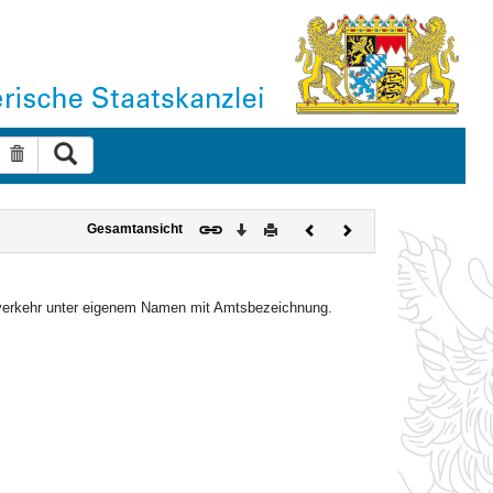
Suche ausführen
Suche zurücksetzen
Download
Drucken
Vorheriges
Nächstes
Gesamtansicht
Dokument
Dokument
tsverkehr unter eigenem Namen mit Amtsbezeichnung.