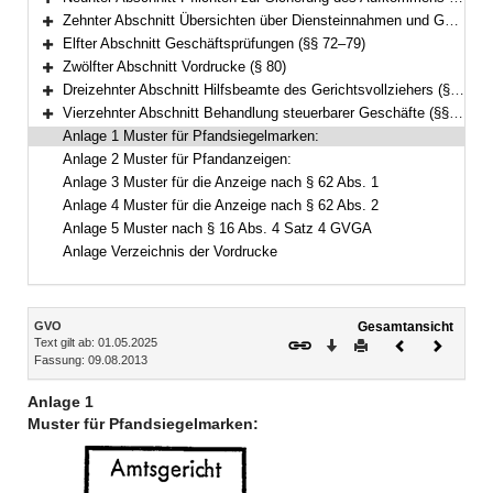
Bereich erweitern
Zehnter Abschnitt Übersichten über Diensteinnahmen und Geschäftstätigkeit (§§ 70–71)
Bereich erweitern
Elfter Abschnitt Geschäftsprüfungen (§§ 72–79)
Bereich erweitern
Zwölfter Abschnitt Vordrucke (§ 80)
Bereich erweitern
Dreizehnter Abschnitt Hilfsbeamte des Gerichtsvollziehers (§ 81)
Bereich erweitern
Vierzehnter Abschnitt Behandlung steuerbarer Geschäfte (§§ 82–83)
Bereich erweitern
Anlage 1 Muster für Pfandsiegelmarken:
Anlage 2 Muster für Pfandanzeigen:
Anlage 3 Muster für die Anzeige nach § 62 Abs. 1
Anlage 4 Muster für die Anzeige nach § 62 Abs. 2
Anlage 5 Muster nach § 16 Abs. 4 Satz 4 GVGA
Anlage Verzeichnis der Vordrucke
Inhalt
GVO
Gesamtansicht
Text gilt ab: 01.05.2025
Download
Drucken
Vorheriges
Nächste
Fassung: 09.08.2013
Dokument
Dokume
Anlage 1
Muster für Pfandsiegelmarken: