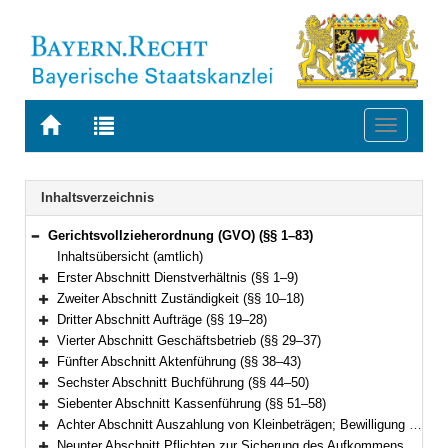
Zur
Zur
Toggle
Startseite
Trefferliste
navigati
von
der
BAYERN.RECHT
letzten
Navigation
Inhaltsverzeichnis
Suche
Gerichtsvollzieherordnung (GVO) (§§ 1–83)
Bereich reduzieren
Inhaltsübersicht (amtlich)
Erster Abschnitt Dienstverhältnis (§§ 1–9)
Bereich erweitern
Zweiter Abschnitt Zuständigkeit (§§ 10–18)
Bereich erweitern
Dritter Abschnitt Aufträge (§§ 19–28)
Bereich erweitern
Vierter Abschnitt Geschäftsbetrieb (§§ 29–37)
Bereich erweitern
Fünfter Abschnitt Aktenführung (§§ 38–43)
Bereich erweitern
Sechster Abschnitt Buchführung (§§ 44–50)
Bereich erweitern
Siebenter Abschnitt Kassenführung (§§ 51–58)
Bereich erweitern
Achter Abschnitt Auszahlung von Kleinbeträgen; Bewilligung von Prozess- oder Verfahrenskostenhilfe (§§ 59–61)
Bereich erweitern
Neunter Abschnitt Pflichten zur Sicherung des Aufkommens aus Steuern und Abgaben (§§ 62–69)