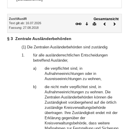
Inhalt
ZustVAuslR
Gesamtansicht
Text gilt ab: 16.07.2026
Download
Drucken
Vorheriges
Nächste
Fassung: 27.08.2018
Dokument
Dokume
§ 3
Zentrale Ausländerbehörden
(1) Die Zentralen Ausländerbehörden sind zuständig
1.
für alle ausländerrechtlichen Entscheidungen
betreffend Ausländer,
a)
die verpflichtet sind, in
Aufnahmeeinrichtungen oder in
Ausreiseeinrichtungen zu wohnen,
b)
die nicht mehr verpflichtet sind, in
Aufnahmeeinrichtungen zu wohnen. Die
Zentralen Ausländerbehörden können die
Zuständigkeit vorübergehend auf die örtlich
zuständige Kreisverwaltungsbehörde
übertragen. Ihre Zuständigkeit endet mit der
Erklärung gegenüber der
Kreisverwaltungsbehörde, dass weitere
Maßnahmen zur Feststellung und Sicherung