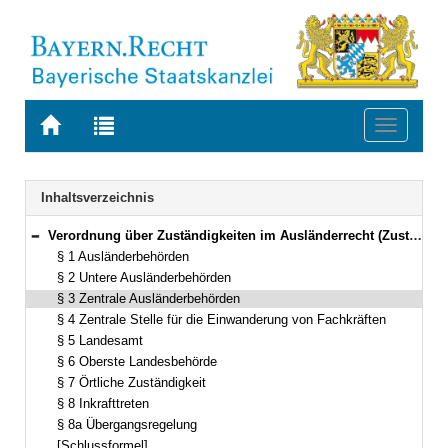
Zur
Zur
Toggle
Startseite
Trefferliste
navigati
von
der
BAYERN.RECHT
letzten
Navigation
Inhaltsverzeichnis
Suche
Verordnung über Zuständigkeiten im Ausländerrecht (Zuständigkeitsverordnung Ausländerrecht – ZustVAuslR) Vom 27. August 2018 (GVBl. S. 714, 738) BayRS 26-1-1-I (§§ 1–8a)
Bereich reduzieren
§ 1 Ausländerbehörden
§ 2 Untere Ausländerbehörden
§ 3 Zentrale Ausländerbehörden
§ 4 Zentrale Stelle für die Einwanderung von Fachkräften
§ 5 Landesamt
§ 6 Oberste Landesbehörde
§ 7 Örtliche Zuständigkeit
§ 8 Inkrafttreten
§ 8a Übergangsregelung
[Schlussformel]